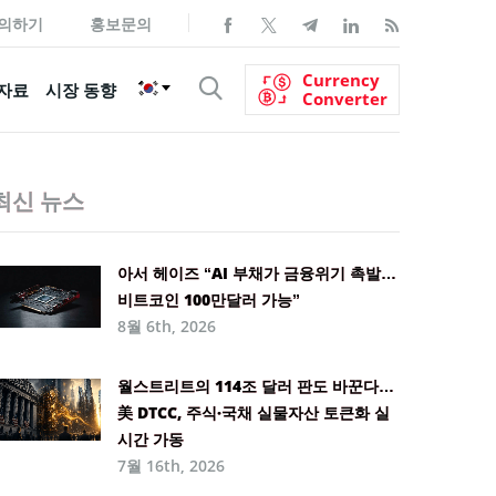
의하기
홍보문의
Currency
자료
시장 동향
Converter
최신 뉴스
아서 헤이즈 “AI 부채가 금융위기 촉발…
비트코인 100만달러 가능”
8월 6th, 2026
월스트리트의 114조 달러 판도 바꾼다…
美 DTCC, 주식·국채 실물자산 토큰화 실
시간 가동
7월 16th, 2026