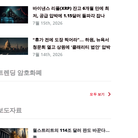
바이낸스 리플(XRP) 잔고 6개월 만에 최
저, 공급 압박에 1.15달러 돌파각 잡나
7월 15th, 2026
“휴가 전에 도장 찍어라”… 하원, 뉴욕서
청문회 열고 상원에 ‘클래리티 법안’ 압박
7월 14th, 2026
트렌딩 암호화폐
모두 보기
보도자료
월스트리트의 114조 달러 판도 바꾼다…
美 ...