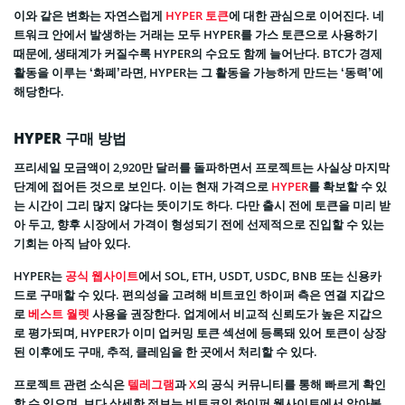
이와 같은 변화는 자연스럽게
HYPER 토큰
에 대한 관심으로 이어진다. 네
트워크 안에서 발생하는 거래는 모두 HYPER를 가스 토큰으로 사용하기
때문에, 생태계가 커질수록 HYPER의 수요도 함께 늘어난다. BTC가 경제
활동을 이루는 ‘화폐’라면, HYPER는 그 활동을 가능하게 만드는 ‘동력’에
해당한다.
HYPER 구매 방법
프리세일 모금액이 2,920만 달러를 돌파하면서 프로젝트는 사실상 마지막
단계에 접어든 것으로 보인다. 이는 현재 가격으로
HYPER
를 확보할 수 있
는 시간이 그리 많지 않다는 뜻이기도 하다. 다만 출시 전에 토큰을 미리 받
아 두고, 향후 시장에서 가격이 형성되기 전에 선제적으로 진입할 수 있는
기회는 아직 남아 있다.
HYPER는
공식 웹사이트
에서 SOL, ETH, USDT, USDC, BNB 또는 신용카
드로 구매할 수 있다. 편의성을 고려해 비트코인 하이퍼 측은 연결 지갑으
로
베스트 월렛
사용을 권장한다. 업계에서 비교적 신뢰도가 높은 지갑으
로 평가되며, HYPER가 이미 업커밍 토큰 섹션에 등록돼 있어 토큰이 상장
된 이후에도 구매, 추적, 클레임을 한 곳에서 처리할 수 있다.
프로젝트 관련 소식은
텔레그램
과
X
의 공식 커뮤니티를 통해 빠르게 확인
할 수 있으며, 보다 상세한 정보는 비트코인 하이퍼 웹사이트에서 알아볼