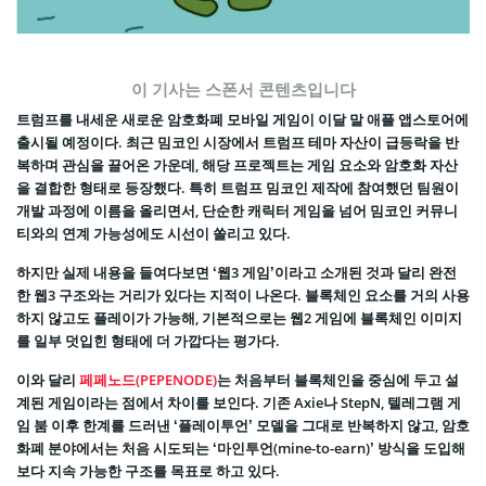
이 기사는 스폰서 콘텐츠입니다
트럼프를 내세운 새로운 암호화폐 모바일 게임이 이달 말 애플 앱스토어에
출시될 예정이다. 최근 밈코인 시장에서 트럼프 테마 자산이 급등락을 반
복하며 관심을 끌어온 가운데, 해당 프로젝트는 게임 요소와 암호화 자산
을 결합한 형태로 등장했다. 특히 트럼프 밈코인 제작에 참여했던 팀원이
개발 과정에 이름을 올리면서, 단순한 캐릭터 게임을 넘어 밈코인 커뮤니
티와의 연계 가능성에도 시선이 쏠리고 있다.
하지만 실제 내용을 들여다보면 ‘웹3 게임’이라고 소개된 것과 달리 완전
한 웹3 구조와는 거리가 있다는 지적이 나온다. 블록체인 요소를 거의 사용
하지 않고도 플레이가 가능해, 기본적으로는 웹2 게임에 블록체인 이미지
를 일부 덧입힌 형태에 더 가깝다는 평가다.
이와 달리
페페노드(PEPENODE)
는 처음부터 블록체인을 중심에 두고 설
계된 게임이라는 점에서 차이를 보인다. 기존 Axie나 StepN, 텔레그램 게
임 붐 이후 한계를 드러낸 ‘플레이투언’ 모델을 그대로 반복하지 않고, 암호
화폐 분야에서는 처음 시도되는 ‘마인투언(mine-to-earn)’ 방식을 도입해
보다 지속 가능한 구조를 목표로 하고 있다.