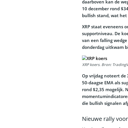
daarboven kan de weg 
10 december rond $34
bullish stand, wat he
XRP staat eveneens ond
supportniveau. De koe
van een falling wedge
donderdag uitkwam bi
XRP koers. Bron: Trading
Op vrijdag noteert de 
50-daagse EMA als supp
rond $2,35 mogelijk. N
momentumindicatoren 
die bullish signalen a
Nieuwe rally voo