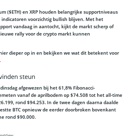
eum ($ETH) en XRP houden belangrijke supportniveaus
 indicatoren voorzichtig bullish blijven. Met het
ort vandaag in aantocht, kijkt de markt scherp of
nieuwe rally voor de crypto markt kunnen
 hier dieper op in en bekijken we wat dit betekent voor
.
vinden steun
 dinsdag afgewezen bij het 61,8% Fibonacci-
meten vanaf de aprilbodem op $74.508 tot het all-time
26.199, rond $94.253. In de twee dagen daarna daalde
 testte BTC opnieuw de eerder doorbroken bovenkant
ne rond $90.000.
ingView