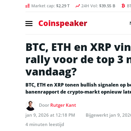
Market cap:
$2.29 T
24H Vol:
$39.55 B
B
Coinspeaker
BTC, ETH en XRP vi
rally voor de top 3
vandaag?
BTC, ETH en XRP tonen bullish signalen op 
banenrapport de crypto-markt opnieuw late
Door
Rutger Kant
jan 9, 2026 at 12:18 PM
Bijgewerkt
jan 9, 202
4 minuten leestijd