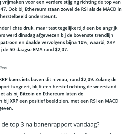
vrijmaken voor een verdere stijging richting de top van
47. Ook bij Ethereum staan zowel de RSI als de MACD in
t herstelbeeld ondersteunt.
er lichte druk, maar test tegelijkertijd een belangrijk
rs werd dinsdag afgewezen bij de bovenste trendlijn
 patroon en daalde vervolgens bijna 10%, waarbij XRP
j de 50-daagse EMA rond $2,07.
View
XRP koers iets boven dit niveau, rond $2,09. Zolang de
ort fungeert, blijft een herstel richting de weerstand
et als bij Bitcoin en Ethereum laten de
bij XRP een positief beeld zien, met een RSI en MACD
fgeven.
r de top 3 na banenrapport vandaag?