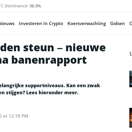
TC Dominance:
56.5%
Nieuws
Investeren In Crypto
Koersverwachting
Gidsen
C
nden steun – nieuwe
 na banenrapport
belangrijke supportniveaus. Kan een zwak
n stijgen? Lees hieronder meer.
6 at 12:18 PM