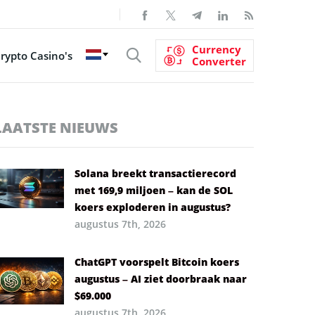
Currency
rypto Casino's
Converter
LAATSTE NIEUWS
Solana breekt transactierecord
met 169,9 miljoen – kan de SOL
koers exploderen in augustus?
augustus 7th, 2026
ChatGPT voorspelt Bitcoin koers
augustus – AI ziet doorbraak naar
$69.000
augustus 7th, 2026