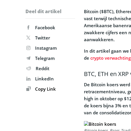
Deel dit artikel
Bitcoin ($BTC), Ether
vast terwijl technische
Amerikaanse banenrapp
Facebook
zwakkere cijfers een 
Twitter
aanwakkeren.
Instagram
In dit artikel gaan we
de
crypto verwachting
Telegram
Reddit
BTC, ETH en XRP 
LinkedIn
De Bitcoin koers werd
Copy Link
retracementniveau, ge
high in oktober op $1
de koers bijna 3% en
van de consolidatiezo
Bitcoin koers. Bron: Trad