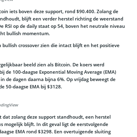
coin iets boven deze support, rond $90.400. Zolang de
ndhoudt, blijft een verder herstel richting de weerstand
e RSI op de daily staat op 54, boven het neutrale niveau
licht bullish momentum.
ullish crossover zien die intact blijft en het positieve
.
elijkbaar beeld zien als Bitcoin. De koers werd
ij de 100-daagse Exponential Moving Average (EMA)
in de dagen daarna bijna 6%. Op vrijdag beweegt de
de 50-daagse EMA bij $3128.
adingView
ldt dat zolang deze support standhoudt, een herstel
 mogelijk blijft. In dit geval ligt de eerstvolgende
daagse EMA rond $3298. Een overtuigende sluiting