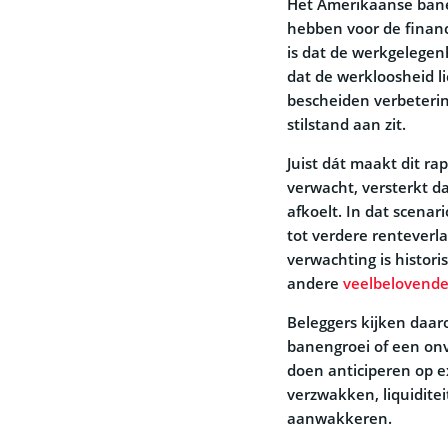
Het Amerikaanse banen
hebben voor de finan
is dat de werkgelegen
dat de werkloosheid li
bescheiden verbeterin
stilstand aan zit.
Juist dát maakt dit rap
verwacht, versterkt d
afkoelt. In dat scenar
tot verdere renteverl
verwachting is historis
andere
veelbelovende
Beleggers kijken daar
banengroei of een onv
doen anticiperen op e
verzwakken, liquidite
aanwakkeren.