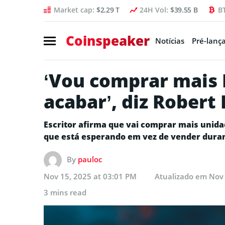
Market cap:
$2.29 T
24H Vol:
$39.55 B
B
Coinspeaker
Notícias
Pré-lanç
‘Vou comprar mais
acabar’, diz Robert
Escritor afirma que vai comprar mais unida
que está esperando em vez de vender duran
By
pauloc
Nov 15, 2025 at 03:01 PM
Atualizado em
Nov 
3 mins read