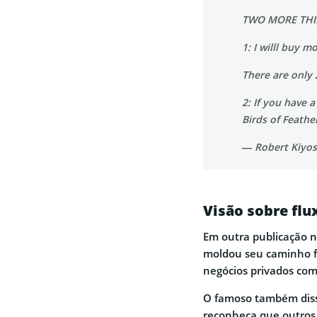
TWO MORE THI
1: I willl buy m
There are only 
2: If you have
Birds of Feathe
— Robert Kiyos
Visão sobre flu
Em outra publicação n
moldou seu caminho fi
negócios privados co
O famoso também diss
reconheça que outros 