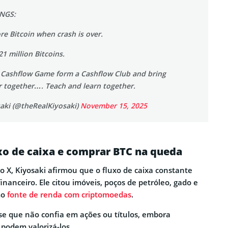
NGS:
ore Bitcoin when crash is over.
21 million Bitcoins.
 a Cashflow Game form a Cashflow Club and bring
r together…. Teach and learn together.
aki (@theRealKiyosaki)
November 15, 2025
xo de caixa e comprar BTC na queda
o X, Kiyosaki afirmou que o fluxo de caixa constante
nanceiro. Ele citou imóveis, poços de petróleo, gado e
mo
fonte de renda com criptomoedas
.
e que não confia em ações ou títulos, embora
podem valorizá-los.