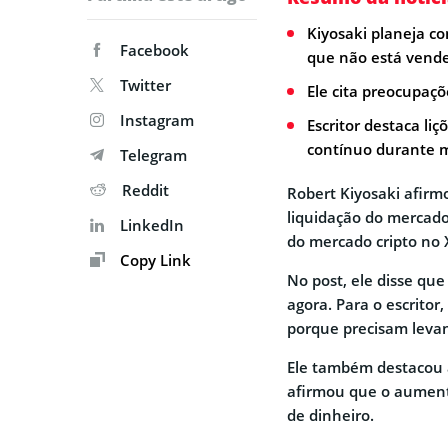
Kiyosaki planeja c
Facebook
que não está vend
Twitter
Ele cita preocupaçõe
Instagram
Escritor destaca li
contínuo durante 
Telegram
Reddit
Robert Kiyosaki afirm
liquidação do mercado
LinkedIn
do mercado cripto no 
Copy Link
No post, ele disse qu
agora. Para o escrit
porque precisam levan
Ele também destacou a
afirmou que o aumento
de dinheiro.