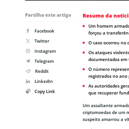
Partilha este artigo
Resumo da notíci
Um homem armado, d
Facebook
forçou a transferên
Twitter
O caso ocorreu no 
Instagram
Os ataques violent
documentados em 
Telegram
O número represen
Reddit
registrados no ano
LinkedIn
As autoridades gera
Copy Link
que recuperar fund
Um assaltante armado
criptomoedas de um m
suspeito amarrou a víti