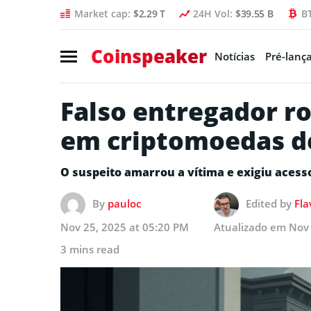
Market cap:
$2.29 T
24H Vol:
$39.55 B
B
Coinspeaker
Notícias
Pré-lanç
Falso entregador r
em criptomoedas de
O suspeito amarrou a vítima e exigiu acesso 
By
pauloc
Edited by
Fla
Nov 25, 2025 at 05:20 PM
Atualizado em
Nov 
3 mins read