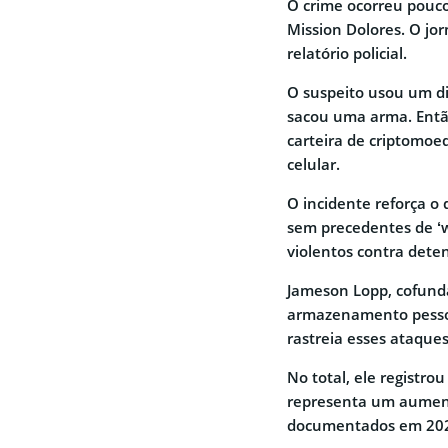
O crime ocorreu pouco
Mission Dolores. O jor
relatório policial.
O suspeito usou um di
sacou uma arma. Então
carteira de criptomo
celular.
O incidente reforça 
sem precedentes de ‘w
violentos contra dete
Jameson Lopp, cofund
armazenamento pessoa
rastreia esses ataques
No total, ele registr
representa um aument
documentados em 20