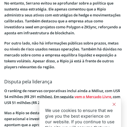
No entanto, Serrano evitou se aprofundar sobre a política que
sustenta essa estratégia. Ele apenas comentou que a Ripio
administra seus ativos com estratégias de hedge e movimentações
calibradas. Também destacou que a empresa atua como
investidora seed em projetos como Polygon e ZKSync, reforçando a
aposta em infraestrutura de blockchain.
Por outro lado, não há informações públicas sobre prazos, metas
ou níveis de risco usados nessas operações. Também há dúvidas no
mercado sobre como a empresa equilibra liquidez e exposição a
tokens voláteis. Apesar disso, a Ripio já está à frente de outros
players relevantes da região.
Disputa pela liderança
O ranking de reservas corporativas inclui ainda a Méliuz, com US$
54 milhões (R$ 291 milhões). Em seguida
vem o Mercado Livre
, com
US$ 51 milhões (R$ 275 milhões), ambas concentradas em Bitcoin.
We use cookies to ensure that we
Mas a Ripio se destaca por combinar reserva elevada, atuação
give you the best experience on
operacional e investimentos em projetos emergentes. Analistas
our website. If you continue to use
apontam que a aproximação com ecossistemas de segunda