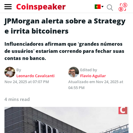
Coinspeaker
JPMorgan alerta sobre a Strategy
e irrita bitcoiners
Influenciadores afirmam que ‘grandes números
de usuários’ estariam correndo para fechar suas
contas no banco.
By
Edited by
Leonardo Cavalcanti
Flavio Aguilar
Nov 24, 2025 at 07:07 PM
Atualizado em
Nov 24, 2025 at
04:55 PM
4 mins read