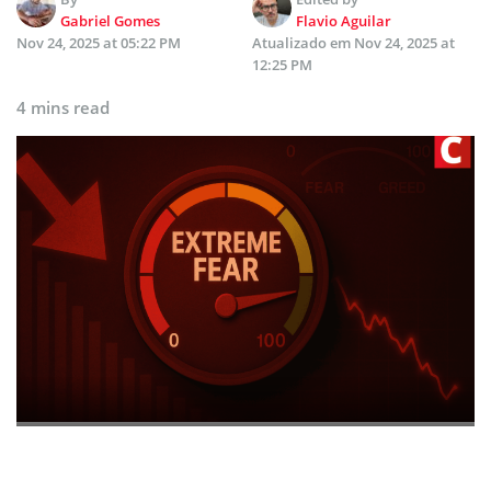
Gabriel Gomes
Flavio Aguilar
Nov 24, 2025 at 05:22 PM
Atualizado em
Nov 24, 2025 at
12:25 PM
4 mins read