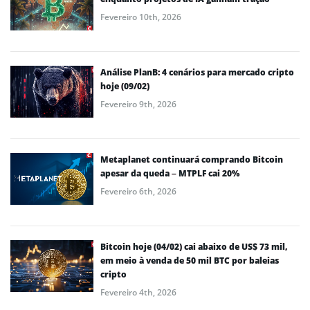
Fevereiro 10th, 2026
Análise PlanB: 4 cenários para mercado cripto
hoje (09/02)
Fevereiro 9th, 2026
Metaplanet continuará comprando Bitcoin
apesar da queda – MTPLF cai 20%
Fevereiro 6th, 2026
Bitcoin hoje (04/02) cai abaixo de US$ 73 mil,
em meio à venda de 50 mil BTC por baleias
cripto
Fevereiro 4th, 2026