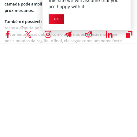
this site we will assume that you
camada pode ampliar a competitividade da companhia nos
are happy with it.
próximos anos.
OK
Também é possível que o avanço regulatório na América Latina
torne a disputa por escala ainda mais intensa. E a Ripio aparece
novamente nesse debate como uma das empresas mais bem
posicionadas da região. Afinal, ela segue como um nome forte
entre investidores e operadores do mercado, mantendo
participação ativa em projetos de inovação.
Disclaimer: Coinspeaker está comprometido em fornecer
reportagens imparciais e transparentes. Este artigo tem como
objetivo fornecer informações precisas e oportunas. Mas não
deve ser considerado como conselho financeiro ou de
investimento. Como as condições do mercado podem mudar
rapidamente, recomendamos que você verifique as
informações por conta própria. E consulte um profissional antes
de tomar qualquer decisão com base neste conteúdo.
NOTÍCIAS DE CRIPTOMOEDAS