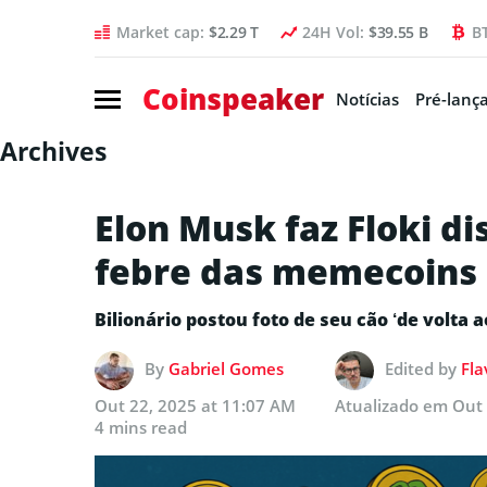
Market cap:
$2.29 T
24H Vol:
$39.55 B
B
Coinspeaker
Notícias
Pré-lanç
Archives
Elon Musk faz Floki d
febre das memecoins
Bilionário postou foto de seu cão ‘de volta a
By
Gabriel Gomes
Edited by
Fla
Out 22, 2025 at 11:07 AM
Atualizado em
Out 
4 mins read