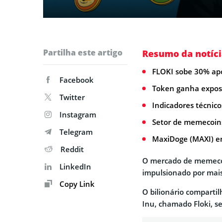
Partilha este artigo
Resumo da notíci
FLOKI sobe 30% apó
Facebook
Token ganha exposiç
Twitter
Indicadores técnico
Instagram
Setor de memecoins
Telegram
MaxiDoge (MAXI) e
Reddit
O mercado de memecoin
LinkedIn
impulsionado por mais
Copy Link
O bilionário comparti
Inu, chamado Floki, s