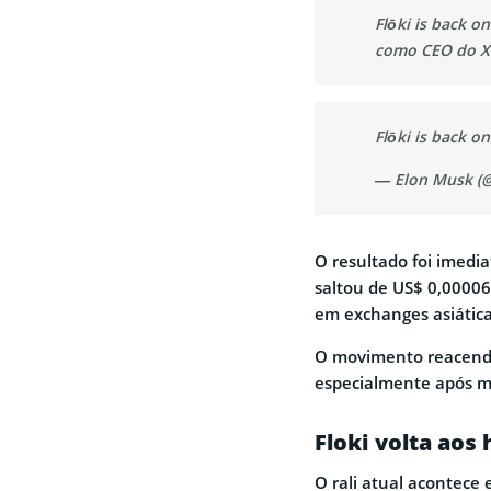
Flōki is back on
como CEO do X!
Flōki is back o
— Elon Musk (
O resultado foi imedi
saltou de US$ 0,00006
em exchanges asiática
O movimento reacende
especialmente após me
Floki volta aos 
O rali atual acontec