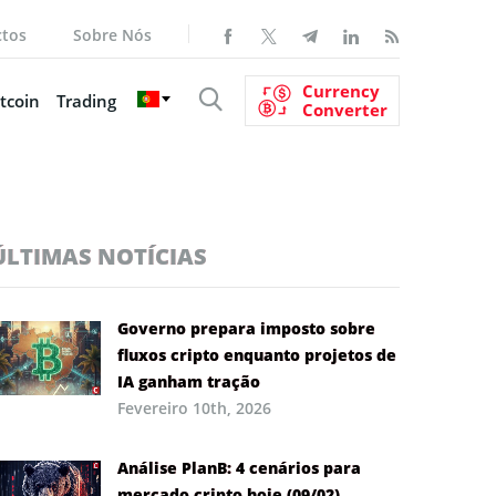
ctos
Sobre Nós
Currency
tcoin
Trading
Converter
ÚLTIMAS NOTÍCIAS
Governo prepara imposto sobre
fluxos cripto enquanto projetos de
IA ganham tração
Fevereiro 10th, 2026
Análise PlanB: 4 cenários para
mercado cripto hoje (09/02)