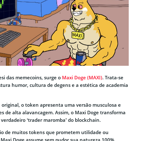
esi das memecoins, surge o
Maxi Doge (MAXI)
. Trata-se
tura humor, cultura de degens e a estética de academia
 original, o token apresenta uma versão musculosa e
es de alta alavancagem. Assim, o Maxi Doge transforma
verdadeiro ‘trader maromba’ do blockchain.
rio de muitos tokens que prometem utilidade ou
o Maxi Doge assume sem pudor sua natureza 100%