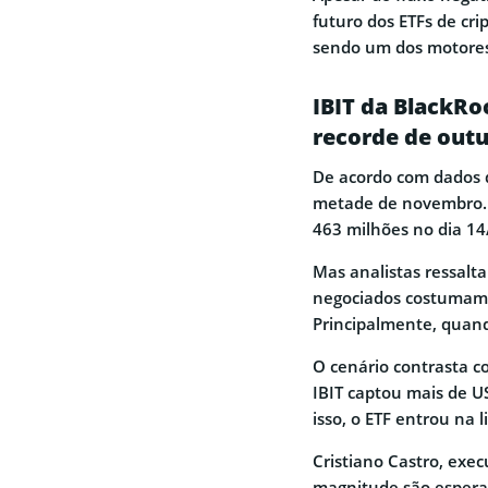
futuro dos ETFs de cri
sendo um dos motores
IBIT da BlackRo
recorde de out
De acordo com dados d
metade de novembro. 
463 milhões no dia 14
Mas analistas ressalt
negociados costumam 
Principalmente, quand
O cenário contrasta 
IBIT captou mais de U
isso, o ETF entrou na 
Cristiano Castro, exec
magnitude são espera