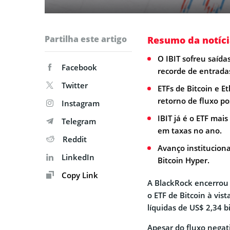
Partilha este artigo
Resumo da notíci
O IBIT sofreu saíd
Facebook
recorde de entrada
Twitter
ETFs de Bitcoin e 
retorno de fluxo pos
Instagram
IBIT já é o ETF ma
Telegram
em taxas no ano.
Reddit
Avanço instituciona
LinkedIn
Bitcoin Hyper.
Copy Link
A BlackRock encerrou
o ETF de Bitcoin à vis
líquidas de US$ 2,34 b
Apesar do fluxo negat