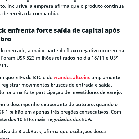
pto. Inclusive, a empresa afirma que o produto continua
 de receita da companhia.
ck enfrenta forte saída de capital após
ubro
o mercado, a maior parte do fluxo negativo ocorreu na
Foram US$ 523 milhões retirados no dia 18/11 e US$
/11.
am que ETFs de BTC e de
grandes altcoins
amplamente
registrar movimentos bruscos de entrada e saída.
o há uma forte participação de investidores de varejo.
com o desempenho exuberante de outubro, quando o
S$ 1 bilhão em apenas três pregões consecutivos. Com
lista dos 10 ETFs mais negociados dos EUA.
utivo da BlackRock, afirma que oscilações dessa
das: