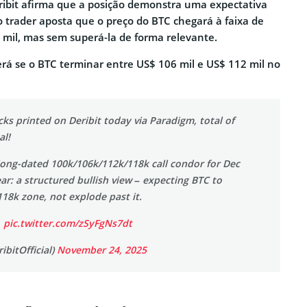
Deribit afirma que a posição demonstra uma expectativa
o trader aposta que o preço do BTC chegará à faixa de
 mil, mas sem superá-la de forma relevante.
rá se o BTC terminar entre US$ 106 mil e US$ 112 mil no
ks printed on Deribit today via Paradigm, total of
al!
 long-dated 100k/106k/112k/118k call condor for Dec
lear: a structured bullish view – expecting BTC to
18k zone, not explode past it.
…
pic.twitter.com/zSyFgNs7dt
ibitOfficial)
November 24, 2025