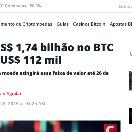
TC Dominance:
56.5%
Conta
amento de Criptomoedas
Guias
Casinos Bitcoin
Apostas Bi
S$ 1,74 bilhão no BTC
 US$ 112 mil
moeda atingirá essa faixa de valor até 26 de
vio Aguilar
26, 2025 at 04:25 AM