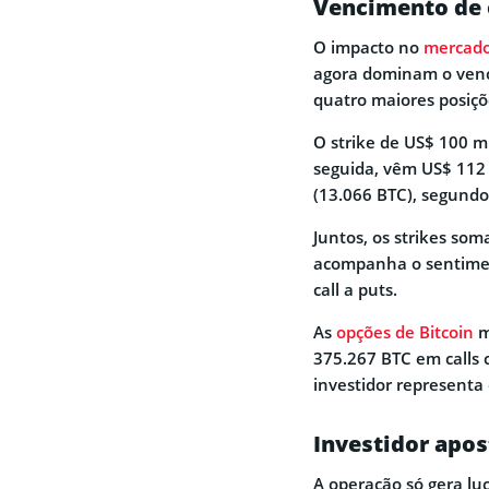
Vencimento de 
O impacto no
mercado
agora dominam o venc
quatro maiores posiçõ
O strike de US$ 100 m
seguida, vêm US$ 112 
(13.066 BTC), segundo
Juntos, os strikes so
acompanha o sentimen
call a puts.
As
opções de Bitcoin
m
375.267 BTC em calls 
investidor representa 
Investidor apos
A operação só gera luc