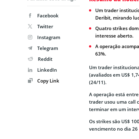
Um trader instituci
Facebook
Deribit, mirando l
Twitter
Quatro strikes do
interesse aberto.
Instagram
A operação acompa
Telegram
63%.
Reddit
Um trader institucion
LinkedIn
(avaliados em US$ 1,7
Copy Link
(24/11).
A operação está entre
trader usou uma call c
terminar em um interv
Os strikes são US$ 100
vencimento no dia 26