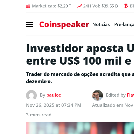
Market cap:
$2.29 T
24H Vol:
$39.55 B
B
Coinspeaker
Notícias
Pré-lanç
Investidor aposta U
entre US$ 100 mil e
Trader do mercado de opções acredita que a 
dezembro.
By
pauloc
Edited by
Fla
Nov 26, 2025 at 07:34 PM
Atualizado em
Nov 
3 mins read