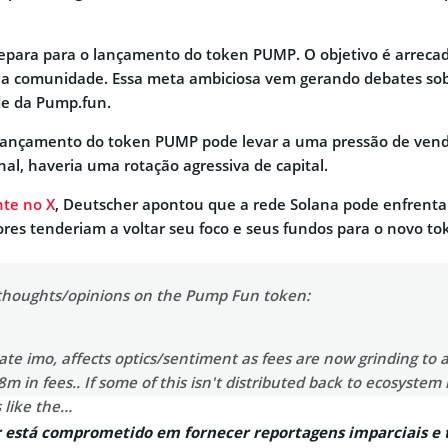
repara para o lançamento do token PUMP. O objetivo é arreca
a comunidade. Essa meta ambiciosa vem gerando debates sobr
de da Pump.fun.
 lançamento do token PUMP pode levar a uma pressão de vend
inal, haveria uma rotação agressiva de capital.
nte no X
, Deutscher apontou que a rede Solana pode enfrent
dores tenderiam a voltar seu foco e seus fundos para o novo to
thoughts/opinions on the Pump Fun token:
ate imo, affects optics/sentiment as fees are now grinding to a
 in fees.. If some of this isn't distributed back to ecosystem 
s like the…
 está comprometido em fornecer reportagens imparciais e 
er (@milesdeutscher)
June 4, 2025