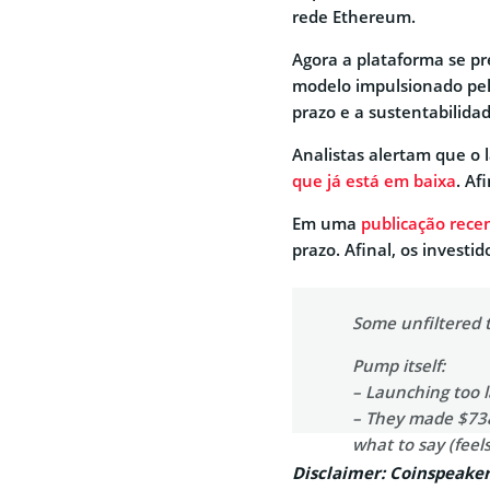
rede Ethereum.
Agora a plataforma se p
modelo impulsionado pel
prazo e a sustentabilida
Analistas alertam que o
que já está em baixa
. Af
Em uma
publicação rece
prazo. Afinal, os investi
Some unfiltered 
Pump itself:
– Launching too l
– They made $738m
what to say (feel
Disclaimer: Coinspeaker
— Miles Deutsch