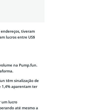
 endereços, tiveram
ram lucros entre US$
 volume na Pump.fun.
taforma.
fun têm sinalização de
te 1,4% aparentam ter
r um lucro
uperando até mesmo a