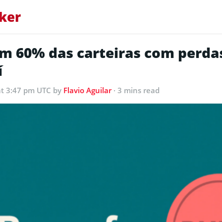
ker
m 60% das carteiras com perda
í
at 3:47 pm UTC
by
Flavio Aguilar
· 3 mins read