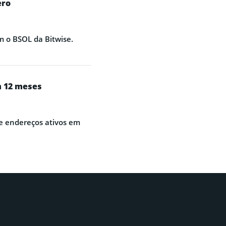
ero
 o BSOL da Bitwise.
m 12 meses
e endereços ativos em