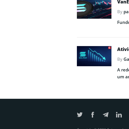
VanE
By
pa
Fundo
Ativ
By
Ga
A red
um a