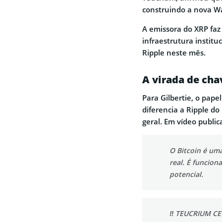
construindo a nova Wal
A emissora do XRP faz
infraestrutura institu
Ripple neste mês.
A virada de chav
Para Gilbertie, o pape
diferencia a Ripple do
geral. Em vídeo public
O Bitcoin é um
real. É funcion
potencial.
‼️ TEUCRIUM C