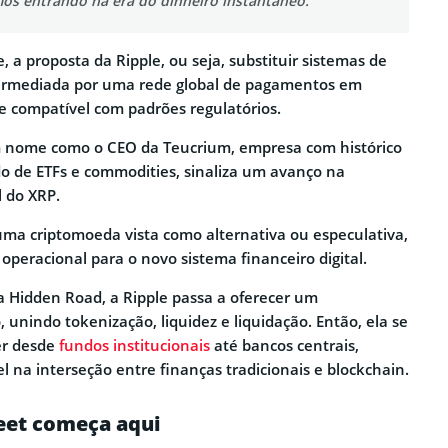
mos entrando na era do dinheiro instantâneo.
, a proposta da Ripple, ou seja, substituir sistemas de
ntermediada por uma rede global de pagamentos em
 e compatível com padrões regulatórios.
m nome como o CEO da Teucrium, empresa com histórico
 de ETFs e commodities, sinaliza um avanço na
l do XRP.
uma criptomoeda vista como alternativa ou especulativa,
operacional para o novo sistema financeiro digital.
 Hidden Road, a Ripple passa a oferecer um
 unindo tokenização, liquidez e liquidação. Então, ela se
er desde
fundos institucionais
até bancos centrais,
 na interseção entre finanças tradicionais e blockchain.
eet começa aqui