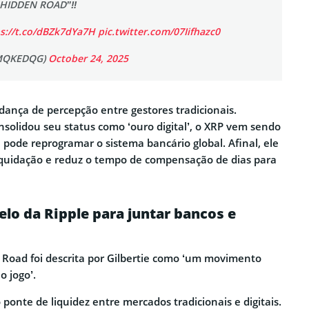
HIDDEN ROAD”‼️
s://t.co/dBZk7dYa7H
pic.twitter.com/07Iifhazc0
MQKEDQG)
October 24, 2025
dança de percepção entre gestores tradicionais.
nsolidou seu status como ‘ouro digital’, o XRP vem sendo
 pode reprogramar o sistema bancário global. Afinal, ele
liquidação e reduz o tempo de compensação de dias para
elo da Ripple para juntar bancos e
 Road foi descrita por Gilbertie como ‘um movimento
o jogo’.
ponte de liquidez entre mercados tradicionais e digitais.