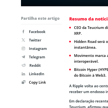
Partilha este artigo
Resumo da notíci
CEO da Teucrium diz
Facebook
XRP.
Twitter
Hidden Road será o
instantânea.
Instagram
Movimento marca a 
Telegram
interoperável.
Reddit
Bitcoin Hyper (HYP
LinkedIn
do Bitcoin à Web3.
Copy Link
A Ripple volta ao cen
receber um endosso in
Em declaração recente
Teucrium, afirmou qu