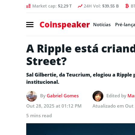
Market cap:
$2.29 T
24H Vol:
$39.55 B
B
Coinspeaker
Notícias
Pré-lanç
A Ripple está cria
Street?
Sal Gilbertie, da Teucrium, elogiou a Ripple
institucional.
By
Gabriel Gomes
Edited by
Mar
Out 28, 2025 at 01:12 PM
Atualizado em
Out 
5 mins read