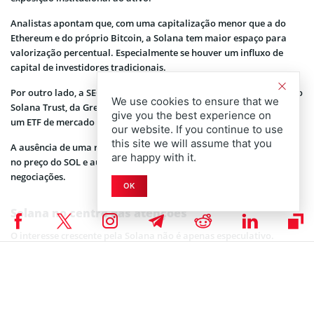
Analistas apontam que, com uma capitalização menor que a do
Ethereum e do próprio Bitcoin, a Solana tem maior espaço para
valorização percentual. Especialmente se houver um influxo de
capital de investidores tradicionais.
Por outro lado, a SEC ainda não confirmou se aprovará o pedido do
We use cookies to ensure that we
Solana Trust, da Greyscale, que busca transformar seu fundo em
give you the best experience on
um ETF de mercado à vista.
our website. If you continue to use
this site we will assume that you
A ausência de uma resposta oficial tem gerado flutuações intensas
are happy with it.
no preço do SOL e aumento considerável no volume de
negociações.
OK
Solana no centro das atenções
O interesse crescente pela Solana não é apenas especulativo.
Afinal, a rede vem se consolidando como uma das principais
infraestruturas para stablecoins, NFTs e aplicações DeFi.
Com isso, atrai desenvolvedores e projetos corporativos que
buscam alta velocidade e baixo custo de transação. Além disso, a