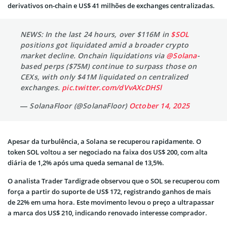
derivativos on-chain e US$ 41 milhões de exchanges centralizadas.
NEWS: In the last 24 hours, over $116M in
$SOL
positions got liquidated amid a broader crypto
market decline. Onchain liquidations via
@Solana
-
based perps ($75M) continue to surpass those on
CEXs, with only $41M liquidated on centralized
exchanges.
pic.twitter.com/dVvAXcDHSl
— SolanaFloor (@SolanaFloor)
October 14, 2025
Apesar da turbulência, a Solana se recuperou rapidamente. O
token SOL voltou a ser negociado na faixa dos US$ 200, com alta
diária de 1,2% após uma queda semanal de 13,5%.
O analista Trader Tardigrade observou que o SOL se recuperou com
força a partir do suporte de US$ 172, registrando ganhos de mais
de 22% em uma hora. Este movimento levou o preço a ultrapassar
a marca dos US$ 210, indicando renovado interesse comprador.