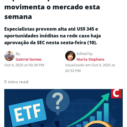
movimenta o mercado esta
semana
Especialistas preveem alta até US$ 345 e
oportunidades inéditas na rede caso haja
aprovação da SEC nesta sexta-feira (10).
By
Edited by
Gabriel Gomes
Marta Stephens
Out 9, 2025 at 03:30 PM
Atualizado em
Out 9, 2025 at
02:53 PM
5 mins read