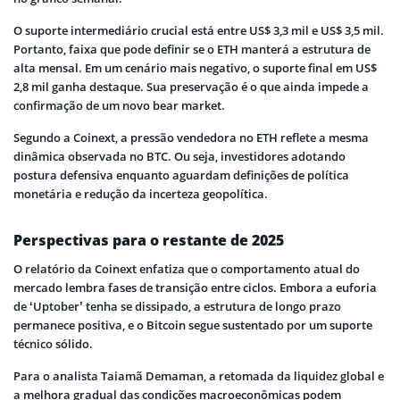
O suporte intermediário crucial está entre US$ 3,3 mil e US$ 3,5 mil.
Portanto, faixa que pode definir se o ETH manterá a estrutura de
alta mensal. Em um cenário mais negativo, o suporte final em US$
2,8 mil ganha destaque. Sua preservação é o que ainda impede a
confirmação de um novo bear market.
Segundo a Coinext, a pressão vendedora no ETH reflete a mesma
dinâmica observada no BTC. Ou seja, investidores adotando
postura defensiva enquanto aguardam definições de política
monetária e redução da incerteza geopolítica.
Perspectivas para o restante de 2025
O relatório da Coinext enfatiza que o comportamento atual do
mercado lembra fases de transição entre ciclos. Embora a euforia
de ‘Uptober’ tenha se dissipado, a estrutura de longo prazo
permanece positiva, e o Bitcoin segue sustentado por um suporte
técnico sólido.
Para o analista Taiamã Demaman, a retomada da liquidez global e
a melhora gradual das condições macroeconômicas podem