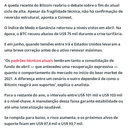
A queda recente do Bitcoin reabriu o debate sobre o fim do atual
ciclo de alta. Apesar da fragilidade técnica, não há confirmação de
reversão estrutural, aponta a Coinext.
O Índice de Medo e Ganância retornou a níveis vistos em abril. Na
época, o BTC recuou abaixo de US$ 75 mil durante a crise tarifária.
E em junho, quando tensões entre Irã e Estados Unidos levaram a
uma breve correção antes de o ativo renovar máximas.
‘Os
padrões técnicos atuais
lembram tanto a consolidação de
fundo de abril — que antecedeu uma recuperação expressiva —
quanto o comportamento do mercado no início do bear market de
2021. A diferença entre um cenário e outro dependerá de como o
Bitcoin reagirá aos suportes’, explica o analista.
Para o restante do ano, o intervalo entre US$ 101 mil e US$ 103 mil
é o nível-chave. A manutenção dessa faixa garante estabilidade ou
até uma lateralização saudável.
Se rompida para baixo, o risco aumenta, e os próximos alvos de
suporte ficam em US$ 97,4 mil e US$ 93,7 mil.