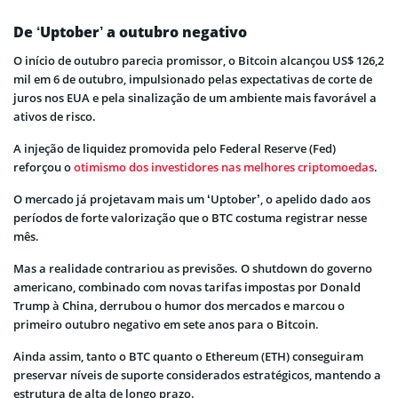
De ‘Uptober’ a outubro negativo
O início de outubro parecia promissor, o Bitcoin alcançou US$ 126,2
mil em 6 de outubro, impulsionado pelas expectativas de corte de
juros nos EUA e pela sinalização de um ambiente mais favorável a
ativos de risco.
A injeção de liquidez promovida pelo Federal Reserve (Fed)
reforçou o
otimismo dos investidores nas melhores criptomoedas
.
O mercado já projetavam mais um ‘Uptober’, o apelido dado aos
períodos de forte valorização que o BTC costuma registrar nesse
mês.
Mas a realidade contrariou as previsões. O shutdown do governo
americano, combinado com novas tarifas impostas por Donald
Trump à China, derrubou o humor dos mercados e marcou o
primeiro outubro negativo em sete anos para o Bitcoin.
Ainda assim, tanto o BTC quanto o Ethereum (ETH) conseguiram
preservar níveis de suporte considerados estratégicos, mantendo a
estrutura de alta de longo prazo.