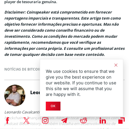
player de tesouraria genuína.
Disclaimer: Coinspeaker está comprometido em fornecer
reportagens imparciais e transparentes. Este artigo tem como
objetivo fornecer informações precisas e oportunas. Mas não
deve ser considerado como conselho financeiro ou de
investimento. Como as condições do mercado podem mudar
rapidamente, recomendamos que você verifique as
informações por conta própria. E consulte um profissional antes
de tomar qualquer decisão com base neste conteúdo.
NOTÍCIAS DE BITCOIN
We use cookies to ensure that we
give you the best experience on
our website. If you continue to use
this site we will assume that you
Leonardo Cavalcanti
are happy with it.
OK
Leonardo Cavalcanti é jornalista especializado em criptomoedas,
blockchain e finanças digitais. Além de tocar projetos próprios como o
podcast BlockHistory. Também trabalha em desenvolvimento de