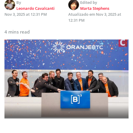
By
Edited by
Leonardo Cavalcanti
Marta Stephens
Nov 3, 2025 at 12:31 PM
Atualizado em
Nov 3, 2025 at
12:31 PM
4 mins read