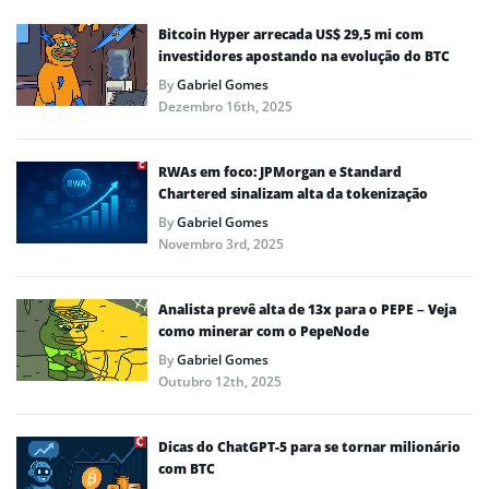
Bitcoin Hyper arrecada US$ 29,5 mi com
investidores apostando na evolução do BTC
By
Gabriel Gomes
Dezembro 16th, 2025
RWAs em foco: JPMorgan e Standard
Chartered sinalizam alta da tokenização
By
Gabriel Gomes
Novembro 3rd, 2025
Analista prevê alta de 13x para o PEPE – Veja
como minerar com o PepeNode
By
Gabriel Gomes
Outubro 12th, 2025
Dicas do ChatGPT-5 para se tornar milionário
com BTC