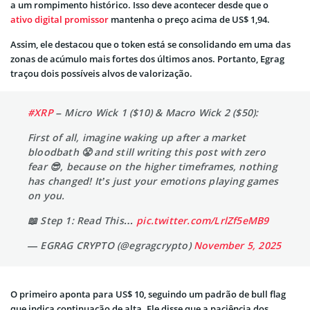
a um rompimento histórico. Isso deve acontecer desde que o
ativo digital promissor
mantenha o preço acima de US$ 1,94.
Assim, ele destacou que o token está se consolidando em uma das
zonas de acúmulo mais fortes dos últimos anos. Portanto, Egrag
traçou dois possíveis alvos de valorização.
#XRP
– Micro Wick 1 ($10) & Macro Wick 2 ($50):
First of all, imagine waking up after a market
bloodbath 😤 and still writing this post with zero
fear 😎, because on the higher timeframes, nothing
has changed! It’s just your emotions playing games
on you.
📖 Step 1: Read This…
pic.twitter.com/LrlZf5eMB9
— EGRAG CRYPTO (@egragcrypto)
November 5, 2025
O primeiro aponta para US$ 10, seguindo um padrão de bull flag
que indica continuação de alta. Ele disse que a paciência dos