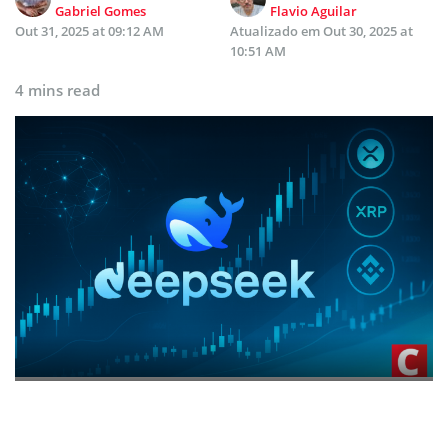
Gabriel Gomes
Flavio Aguilar
Out 31, 2025 at 09:12 AM
Atualizado em
Out 30, 2025 at
10:51 AM
4 mins read