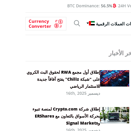
BTC Dominance:
56.5%
24H V
Currency
ت العملات الرقمية
Converter
ر الأخبار
إطلاق أول مجمع RWA لحقوق البث الكروي
على “شبكة Chiliz” يفتح آفاقاً جديدة
للاستثمار الرياضي
ديسمبر 16th, 2025
إطلاق شركة Crypto.com لمنصة تنبوء
بحركة الأسواق بالتعاون مع ERShares
وSignal Markets
ديسمبر 16th, 2025