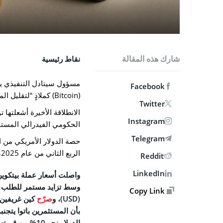
MPANY
من نحن
الاتصال ب
شارك هذه المقالة
نقاط رئيسية
الوظائف
مسؤول سيتادل التنفيذي ي
السياسة 
Facebook
(Bitcoin) كملاذٍ “لتقليل المخاطر” وسط تطورات السياسات المالية والنقدية الأمريكية.
سياسة 
Twitter
الانطلاقة الأخيرة أشعلتها 
الشروط 
Instagram
الحكومي الفيدرالي المستمر،
Telegram
SOCIAL
الربع الثاني من عام 2025، مُسجّلة أدنى مستوياتها منذ عام 1994.
Reddit
book
LinkedIn
واصلت أسعار
عملة بيتكوين (tcoin
X
وسط تزايد مستمر للطلب ع
Copy Link
(USD)، و
صرّح
gram
بأن المستثمرين باتوا يتجنب
edIn
الدولار نحو 10% من قيمته منذ مطلع 2025.