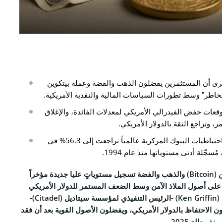
CO
نا
رى أن المستثمرين يفضلون الذهب والفضة وعملة بيتكوين
التحريرية
الخصوصية
توقعات خفض الفيدرالي الأمريكي لمعدلات الفائدة، والإغلاق
والأحكام
 وتراجع الثقة بالدولار الأمريكي.
حصة الدولار الأمريكي من احتياطيات البنوك المركزية عالمياً تراجعت إلى 56.3% في
Face
Bi)
والذهب والفضة تسجيل مستوياتٍ عليا جديدة مؤخراً
لى أصول الملاذ الآمن وسط الضعف المستمر للدولار الأمريكي
كين غريفين (Ken Griffin) -الرئيس التنفيذي لمؤسسة سيتاديل (Citadel)-
Tele
ون الاحتفاظ بالدولار الأمريكي، ويفضلون الأصول القوية بعد أن فقد
Link