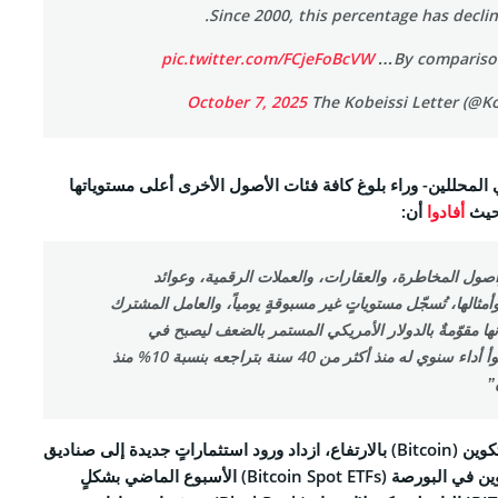
Since 2000, this percentage has declin
pic.twitter.com/FCjeFoBcVW
By comparison
October 7, 2025
لمحللين- وراء بلوغ كافة فئات الأصول الأخرى أعلى مستوياتها
 حيث
أفادوا
أن:
وأصول المخاطرة، والعقارات، والعملات الرقمية، وعوائد
أمثالها، تُسجّل مستوياتٍ غير مسبوقةٍ يومياً، والعامل المشترك
نها مقوّمةٌ بالدولار الأمريكي المستمر بالضعف ليصبح في
طريقه لتسجيل أسوأ أداء سنوي له منذ أكثر من 40 سنة بتراجعه بنسبة 10% منذ
”
ومع استمرار سعر عملة بيتكوين (Bitcoin) بالارتفاع، ازداد ورود استثماراتٍ جديدة إلى صناديق
التداول الفوري لعملة بيتكوين في البورصة (Bitcoin Spot ETFs) الأسبوع الماضي بشكلٍ