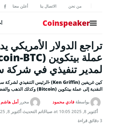
من نحن
الاتصال بنا
أعلن معنا
ker
Coinspeaker
أخ
تراجع الدولار الأمريكي ي
NEWS
أخبار بي
أخبار
لمدير تنفيذي في شركة سيتادل (
إصدارات
بيانات 
كين غريفين (Ken Griffin) -الرئيس ا
النقدية إلى عملة بيتكوين (Bitcoin) وكذلك الذهب والفضة مع فقدان الدولار الأمريكي المستمر لقيمته.
أخبار مم
بواسطة
فادي محمود
محرر
أمل هاشم
GUIDES
أكتوبر 8, 2025 at 10:05 صباحًا
تم التحديث
أكتوبر 8, 2025 at 10:05 صباحًا
كيفية شر
3 دقائق قراءة