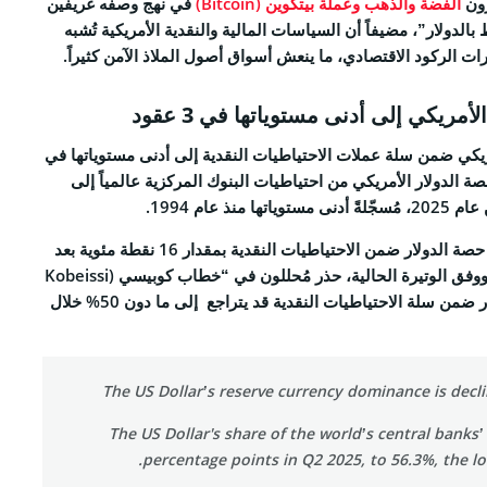
رون
الفضة والذهب وعملة بيتكوين (Bitcoin)
في نهج وصفه غريفين
بالدولار”، مضيفاً أن السياسات المالية والنقدية الأمريكية تُشبه
ات الركود الاقتصادي، ما ينعش أسواق أصول الملاذ الآمن كثيراً.
أمريكي إلى أدنى مستوياتها في 3 عقود
ريكي ضمن سلة عملات الاحتياطيات النقدية إلى أدنى مستوياتها في
ت حصة الدولار الأمريكي من احتياطيات البنوك المركزية عالمياً إلى
فمنذ عام 2000، انخفضت حصة الدولار ضمن الاحتياطيات النقدية بمقدار 16 نقطة مئوية بعد
أن كانت 85% عام 1977. ووفق الوتيرة الحالية، حذر مُحللون في “خطاب كوبيسي (Kobeissi
letter)” من أن وزن الدولار ضمن سلة الاحتياطيات النقدية قد يتراجع ​​إلى ما دون 50% خلال
The US Dollar’s reserve currency dominance is decli
The US Dollar's share of the world’s central banks’ 
percentage points in Q2 2025, to 56.3%, the lo