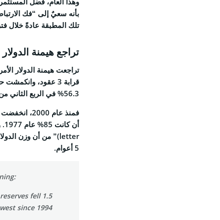
وهذا العام، فضل المستثم
بأنه سعيٌ إلى “فك الارتباط 
تلك المطبقة عادةً خلال فتر
تراجع هيمنة الدولار ال
تراجعت هيمنة الدولار الأم
قرابة 3 عقود، وانكمش
56.3% في الربع الثاني من عام 2025، مُسجّلةً أدنى مستوياتها منذ عام 1994.
5 أعوام.
ning:
reserves fell 1.5
west since 1994.