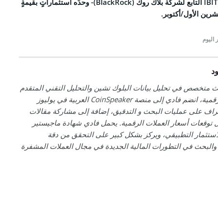
ملحوظ، مع تلقي صندوق- IBIT التابع لشركة بلاك روك (BlackRock)- وحدَه استثماراتٍ بقيمةٍ
 اليوم
د
ث متخصص في تحليل بيانات البلوك تشين والتحليل التقني المتقدم
للعملات الرقمية، انضم فادي إلى منصة CoinSpeaker العربية في يوليوز
للإشراف على عمليات البحث و التدقيق، إضافة إلى مشاركة مقالات
ل توقعات أسعار العملات الرقمية. يحمل فادي شهادة ماجيستير
لاستثمار التطبيقي، ويركز بشكل كبير على التحقق من دقة
والبحث في التطورات المالية الجديدة في مجال العملات المشفرة