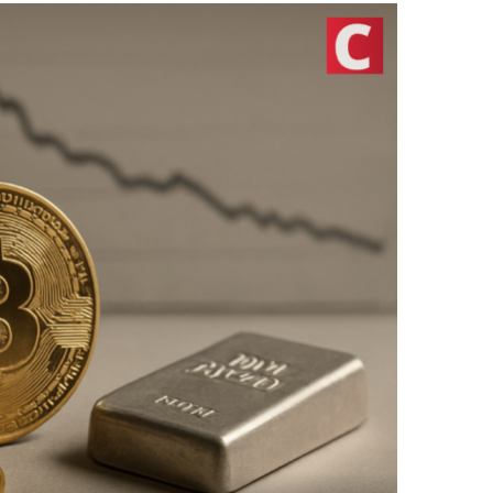
أفضل مح
أفضل عم
أفضل من
تداول ال
TOOLS
أسعار ال
سعر Bitcoin اليوم
سعر Pi Network اليوم
سعر Ethereum اليوم
سعر Solana اليوم
سعر XRP اليوم
محول ال