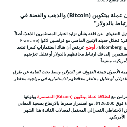
RSS 
المستثمرون يفضلون عملة بيتكوين (Bitcoin) والذهب والفضة في
باط بالدولار”
 التنفيذي- عن قلقه بشأن تزايد اعتبار المستثمرين الذهبَ أصلاً
أكثر أماناً من الدولار الأمريكي؛ فخلال حديثه الإثنين الماضي مع فرانسين لاكوا (Francine
أوضح
غريفين أن هناك استثماراتٍ كبيرةً تبتعد
ثمرين إلى فك ارتباط محافظهم بالدولار أو تقليل تعرّضهم
ALL RIGHTS R
مريكية، مضيفاً:
لقيمة الأصول نتيجة العزوف عن الدولار، وسط بحث العامة عن طرق
لدولار، أو تقليل مخاطر محافظهم الاستثمارية في مواجهة مخاطر
تتزامن مع
انطلاقة عملة بيتكوين (Bitcoin) المستمرة
وبلوغها
مستوياتٍ سعرية عليا جديدة فوق 126,000$، مع استمرار سعرها بالارتفاع بصحبة المعادن
 الاحتياطي الفيدرالي المحتمل لمعدلات الفائدة هذا الشهر
الأمريكي.