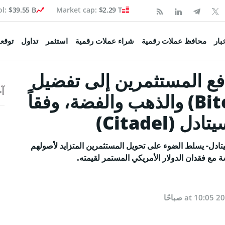
ol:
$39.55 B
Market cap:
$2.29 T
Coinspea
بار
محافظ عملات رقمية
شراء عملات رقمية
استثمر
تداول
توقعا
دفع المستثمرين إلى تفضيل
آخ
تكوين
عملة بيتكوين (Bitcoin-BTC) والذهب والفضة، وفقاً
Citadel)
 السوق
صحفية
لتنفيذي لشركة سيتادل- يسلط الضوء على تحويل المستثمرين المتزايد لأصولهم
ولة
اء البيتكوين