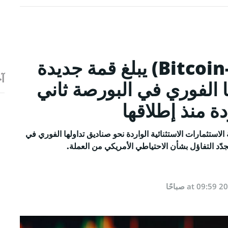
سعر عملة بيتكوين (Bitcoin-BTC) يبلغ قمة جديدة
آخ
 الفوري في البورصة ثاني
ة منذ إطلاقها
ملة بيتكوين (Bitcoin) إلى 126,198$ نتيجة الاستثمارات الاستثنائية الواردة نحو صناديق تداولها الفوري في