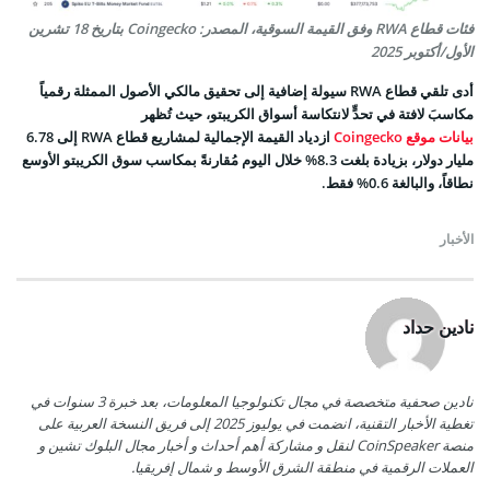
فئات قطاع RWA وفق القيمة السوقية، المصدر: Coingecko بتاريخ 18 تشرين
الأول/أكتوبر 2025
أدى تلقي قطاع RWA سيولة إضافية إلى تحقيق مالكي الأصول الممثلة رقمياً
مكاسبَ لافتة في تحدٍّ لانتكاسة أسواق الكريبتو، حيث تُظهر
بيانات موقع Coingecko
ازدياد القيمة الإجمالية لمشاريع قطاع RWA إلى 6.78
مليار دولار، بزيادة بلغت 8.3% خلال اليوم مُقارنةً بمكاسب سوق الكريبتو الأوسع
نطاقاً، والبالغة 0.6% فقط.
الأخبار
نادين حداد
نادين صحفية متخصصة في مجال تكنولوجيا المعلومات، بعد خبرة 3 سنوات في
تغطية الأخبار التقنية، انضمت في يوليوز 2025 إلى فريق النسخة العربية على
منصة CoinSpeaker لنقل و مشاركة أهم أحداث و أخبار مجال البلوك تشين و
العملات الرقمية في منطقة الشرق الأوسط و شمال إفريقيا.