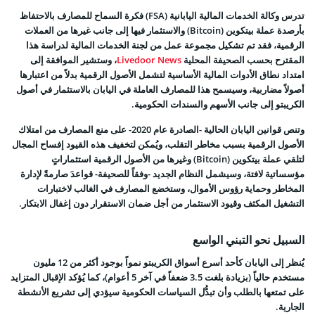
تدرس وكالة الخدمات المالية اليابانية (FSA) فكرة السماح للمصارف بالاحتفاظ
بأرصدة عملة
بيتكوين (Bitcoin)
والاستثمار فيها إلى جانب غيرها من العملات
الرقمية، فقد تم تشكيل مجموعة عمل من لجنة الخدمات المالية لدراسة هذا
المقترح بحسب الصحيفة المحلية
Livedoor News
، وستشير الموافقة إلى
امتداد نطاق الأدوات المالية الأساسية لتشمل الأصول الرقمية بدلاً من اعتبارها
أصولاً مضاربية، وسيسمح هذا للمصارف العاملة في اليابان بالاستثمار في أصول
الكريبتو إلى جانب الأسهم والسندات الحكومية.
وتنص
قوانين اليابان الحالية
-الصادرة عام 2020- على منع المصارف من امتلاك
الأصول الرقمية بسبب مخاطر التقلب، ويُمكن لتخفيف هذه القيود إفساح المجال
لتلقي عملة بيتكوين (Bitcoin) وغيرها من الأصول الرقمية استثماراتٍ
مؤسساتية لافتة، وسيشمل النظام الجديد -وفقاً للصحيفة- قواعدَ صارمةً لإدارة
المخاطر وحماية رؤوس الأموال، وستخضع المصارف في الغالب لاختبارات
التشغيل المكثف وقيود الاستثمار من أجل ضمان الاستقرار دون إغفال الابتكار.
السبيل نحو التبني الواسع
يُنظر إلى اليابان كأحد أسرع أسواق الكريبتو نمواً بوجود أكثر من 12 مليون
مستخدم حالياً (بزيادة بلغت 3.5 ضعفاً في آخر 5 أعوام)، كما يُؤكد الإقبال المتزايد
على تمتعها بالطلب وأن تبدُّل السياسات الحكومية سيؤدي إلى تشريع الأنشطة
الجارية.