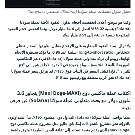
تحليل سوق مشتقات عملة سولانا (Solana)، المصدر: Coinglass
وكما هو موضح أعلاه، انخفضت أحجام تداول العقود الآجلة لعملة سولانا
(Solana) بنسبة 56.02% لتصل إلى 14.4 مليار دولار، بينما انخفض حجم العقود
المفتوحة بنسبة 6.37% إلى 8.51 مليار دولار.
ولا تزال نسبة العقود المضاربة على الارتفاع مقابل نظيرتها المضاربة على
الانخفاض (long-to-short ratio) سلبية عند 0.96، ما يؤكد سيطرة الاتجاه
الهابط. ويبدو أن تردّد متداولي عملة سولانا (Solana) في دعم المكاسب
الفورية البالغة 1.3% بضخ سيولةٍ جديدة في العقود الآجلة يشير إلى “فخ
للثيران”. فإذا فشل السعر في الثبات فوق 185$، قد ينزلق سعر عملة سولانا
(Solana) نحو أقرب منطقة بيع رئيسيةٍ عند 18$.
اكتتاب عملة ماكسي دوج (Maxi Doge-MAXI) يتجاوز 3.6
مليون دولار مع بحث متداولي عملة سولانا (Solana) عن فرص
بديلة
بينما تواصل عملة سولانا (Solana) التداول دون مستوى 190$، بدأ المتداولون
بالتوجّه نحو مشاريعٍ ناشئةٍ ذات إمكاناتٍ عاليةٍ مثل مشروع عملة ماكسي دوج
(Maxi Doge) الذي يقدم منصة تستند إلى ثقافة الصور الطريفة وتوفر رافعة