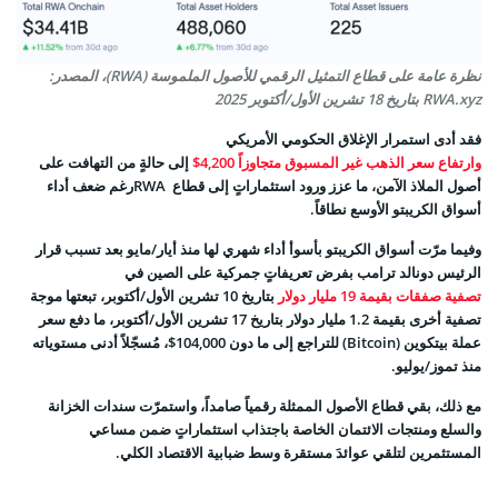
نظرة عامة على قطاع التمثيل الرقمي للأصول الملموسة (RWA)، المصدر:
RWA.xyz بتاريخ 18 تشرين الأول/أكتوبر 2025
فقد أدى استمرار الإغلاق الحكومي الأمريكي
وارتفاع سعر الذهب غير المسبوق متجاوزاً 4,200$
إلى حالةٍ من التهافت على
أصول الملاذ الآمن، ما عزز ورود استثماراتٍ إلى قطاع RWAرغم ضعف أداء
أسواق الكريبتو الأوسع نطاقاً.
وفيما مرّت أسواق الكريبتو بأسوأ أداء شهري لها منذ أيار/مايو بعد تسبب قرار
الرئيس دونالد ترامب بفرض تعريفاتٍ جمركية على الصين في
تصفية صفقات بقيمة 19 مليار دولار
بتاريخ 10 تشرين الأول/أكتوبر، تبعتها
موجة
تصفية أخرى بقيمة 1.2 مليار دولار
بتاريخ 17 تشرين الأول/أكتوبر، ما دفع سعر
عملة بيتكوين (Bitcoin) للتراجع إلى ما دون 104,000$، مُسجّلاً أدنى مستوياته
منذ تموز/يوليو.
مع ذلك، بقي قطاع الأصول الممثلة رقمياً صامداً، واستمرّت سندات الخزانة
والسلع ومنتجات الائتمان الخاصة باجتذاب استثماراتٍ ضمن مساعي
المستثمرين لتلقي عوائدَ مستقرة وسط ضبابية الاقتصاد الكلي.