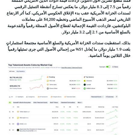
فمنذ مطلع تشرين الأول/أكتوبر، ازدادت قيمة أدوات الدين الأمريكي المُمثلة
رقمياً من 7.5 إلى 8.3 مليار دولار، ما يعكس تسارع أنشطة التمثيل الرقمي
لسندات الخزانة الأمريكية عقب بدء الإغلاق الحكومي الأمريكي، كما أثر الارتفاع
التاريخي لسعر الذهب الأسبوع الماضي وتخطيه 4,200$ على معاملات
البلوكتشين، فازدادت القيمة الإجمالية لقطاع الأصول الممثلة رقمياً والمَدعومة
بالسلع الأساسية من 2.1 إلى 3.2 مليار دولار.
بذلك، استقطبت سندات الخزانة الأمريكية والسلع الأساسية مجتمعةً استثماراتٍ
بلغت 1.9 مليار دولار، ما يُعادل 51% من إجمالي الأصول التي جرى تمثيلها رقمياً
خلال الثلاثين يوماً الماضية.