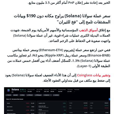
الخبر بعد إعادة نشر إعلان PnP أمام أكثر من 3.5 مليون متابع.
سعر عملة سولانا (Solana) يراوح مكانه دون 190$ وبيانات
المشتقات تلمح إلى “فخ للثيران”
مع إغلاق
أسواق الذهب
المؤسساتية والأسهم الأمريكية يوم الجمعة، شهدت
العملات البديلة الكبرى عمليات شراء قوية، غير أن عملة سولانا (Solana)
واجهت صعوبة في الحفاظ على الزخم الصاعد.
ففي حين ارتفع سعر عملة إيثيريوم (Ethereum-ETH) وسعر عملة بينانس
(Binance-BNB) وسعر عملة ريبل (Ripple-XRP) بنحو 3%، لم تتجاوز مكاسب
عملة سولانا (Solana) 1.3%، لتُسجّل أضعف أداء بين أفضل خمس عملات من
الطبقة الأولى (Layer-1).
وتشير بيانات Coinglass
إلى أن هذا الأداء الضعيف لعملة سولانا (Solana) يعود
إلى ضغط بيع مكثف من قبل متداولي العقود الآجلة.