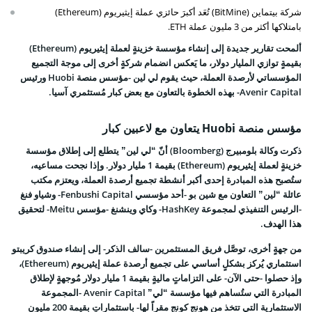
شركة بيتماين (BitMine) تُعَد أكبرَ حائزي عملة إيثيريوم (Ethereum)
بامتلاكها أكثر من 3 مليون عملة ETH.
ألمحت تقارير جديدة إلى إنشاء مؤسسة خزينةٍ لعملة إيثيريوم (Ethereum)
بقيمةٍ توازي المليار دولار، ما يَعكس انضمام شركةٍ أخرى إلى موجة التجميع
المؤسساتي لأرصدة العملة، حيث يقوم لي لين -مؤسس منصة Huobi ورئيس
Avenir Capital- بهذه الخطوة بالتعاون مع بعض كبار مُستثمري آسيا.
مؤسس منصة Huobi يتعاون مع لاعبين كبار
ذكرت وكالة بلومبيرج (Bloomberg) أنّ “لي لين” يتطلع إلى إطلاق مؤسسة
خزينةٍ لعملة إيثيريوم (Ethereum) بقيمة 1 مليار دولار. وإذا نجحت مساعيه،
ستُصبح هذه المبادرة إحدى أكبر أنشطة تجميع أرصدة العملة، ويعتزم مكتب
عائلة “لين” التعاون مع شين بو -أحد مؤسسي Fenbushi Capital- وشياو فنغ
-الرئيس التنفيذي لمجموعة HashKey- وكاي وينشنغ -مؤسس Meitu- لتحقيق
هذا الهدف.
من جهةٍ أخرى، توصَّل فريق المستثمرين -سالف الذكر- إلى إنشاء صندوق كريبتو
استثماري يُركز بشكلٍ أساسي على تجميع أرصدة
عملة إيثيريوم (Ethereum)،
وإذ حصلوا -حتى الآن- على التزاماتٍ ماليةٍ بقيمة 1 مليار دولار مُوجهةٍ لإطلاق
المبادرة التي ستُساهم فيها مؤسسة “لي” Avenir Capital -المجموعة
الاستثمارية التي تتخذ من هونج كونج مقراً لها- باستثماراتٍ بقيمة 200 مليون