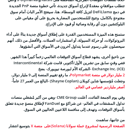
تتطلب موافقاتٍ معقدةً لإدراج أسواق جديدة، تأتي خطوة منصة PnP الجديدة
في دمج DeFiLlama لتزيل كافة الوسطاء. هنا، سيفتح الأمر البابَ أمام سوق
مفتوحةٍ بالكامل، وتتيح للمُستخدمين المضاربة بحريةٍ على أي مقياس على
البلوكتشين دون أي رقابة وصائية أو قيود على الإدراج.
ستمنح هذه الميزة المستخدمين القدرة على إطلاق أسواق جديدة بناءً على أداء
البروتوكولات، أو حركة السيولة، أو استثمارات العملات. والأفضل من ذلك، أنهم
سيحصلون على رسوم عندما يتداول آخرون في الأسواق التي أنشؤوها.
من ناحيةٍ أخرى، يشهد قطاع أسواق التوقعات العالمي زخماً كبيراً هذا الشهر.
ففي وقتٍ سابق من تشرين الأول/أكتوبر، قامت شركة Intercontinental
Exchange Inc. (ICE) -الشركة الأم لبورصة نيويورك- بضخ
2 مليار دولار في منصة Polymarket
، ما رفع تقييم المنصة إلى 9 مليار دولار،
وجعلت مُؤسسها شاين كوبلان (Shayne Coplan) -البالغ من العمر 27 عاماً-
أصغر ملياردير عصامي في العالم.
وفي يوم الجمعة الفائت، أعلنت CME Group -وهي من أكبر مُشغلي منصات
تداول المشتقات في العالم- عن شراكةٍ مع FanDuel لإطلاق منصةٍ جديدة تتعلق
بأسواق التوقعات، وتهدف إلى منافسة اللاعبين الحاليين في السوق.
من جانبها، ساهمت
الصفحة الرسمية لمشروع عملة سولانا (Solana)على منصة X
بتوسيع انتشار