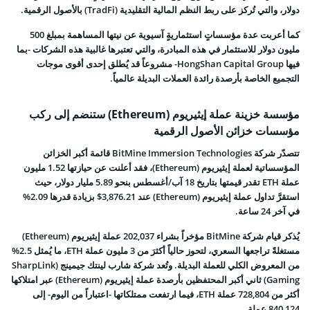
دولار، والتي تُركز على ربط النظم المالية التقليدية (TradFi) بالأصول الرقمية.
كما أعربت عدة مؤسساتٍ استثماريةٍ آسيوية عن نيتها المساهمة بمبلغ 500
مليون دولار للاستثمار في هذه المبادرة، والتي تعتبرها غالبية هذه الشركات -بما
فيها HongShan Capital Group- مشروعاً قد يُطلق إحدى أقوى موجات
التجميع الخاصة بأرصدة رائدة العملات البديلة عالمياً.
مؤسسة خزينة عملة إيثيريوم (Ethereum) ستنضم إلى ركب
مؤسسات خزائن الأصول الرقمية
تتصدّر شركة BitMine Immersion Technologies قائمة أكبر الخزائن
المؤسساتية لعملة إيثيريوم (Ethereum)، فقد
أعلنت
عن حيازتها 1.52 مليون
عملة ETH تقدر قيمتها بتاريخ 18 آب/أغسطس بنحو 5.89 مليار دولار، حيث
استقرَّ تداول عملة إيثيريوم (Ethereum) عند 3,876.21$ بزيادة قدرها 2.09%
في آخر 24 ساعة.
يُذكر قيام شركة BitMine مؤخراً بشراء 202,037 عملة إيثيريوم (Ethereum)
مستغلةً تراجعها السعري، لتحوز حالياً أكثرَ من 3 مليون عملة ETH، ما يُمثل 2.5%
من المعروض الكلي للعملة البديلة. وتُعد شركة شارب لينتك جيمينج (SharpLink
Gaming)
ثاني أكبر المحتفظين بأرصدة عملة إيثيريوم (Ethereum)
عبر امتلاكها
أكثر من 728,804 عملة ETH، فيما ارتفعت ممتلكاتها -اعتباراً من اليوم- إلى
840,124 عملة.