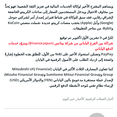
ويساهم المقترح الأخير لوكالة الخدمات المالية في تعزيز الثقة الشعبية؛ فهو يَحدُّ
من مخاوف الاحتيال ويدخل المستخدمين الصغار إلى ساحات الكريبتو الخاضعة
لإشرافٍ رقابي، فقد سبق للوكالة في شباط/فبراير إصدار
أمر لشركتي جوجل
(Google) وآبل (Apple)
بحجب منصات كريبتو عديدة -شملت منصتي KuCoin
وBybit- من متاجر التطبيقات.
لكنْ في 9 تشرين الأول/أكتوبر تم توقيع
شراكة بين الفرع الياباني من شركة بينانس (Binance Japan) ومزوّد خدمات
الدفع الياباني
PayPay وتضمّن استحواذ الأخير على 40% من الأول، لتُطلق هذه الخطوة إشارةً
واضحة إلى ازدياد الطلب على الأصول الرقمية في اليابان.
كما تتعاون
المصارف الثلاث الأكبر في اليابان
(Mitsubishi UFJ Financial
Group وSumitomo Mitsui Financial Group وMizuho Financial Group)
لإصدار عملة مستقرة مدعومةٍ بالين الياباني (YEN) والدولار الأمريكي (USD)
لإرساء نظامٍ تقني مُوحد لأنشطة الدفع الرقمي.
أخبار العملات الرقمية
,
الأخبار
,
خبر اليوم