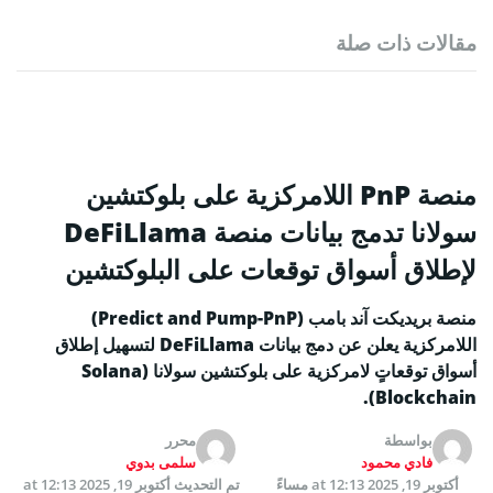
مقالات ذات صلة
منصة PnP اللامركزية على بلوكتشين
سولانا تدمج بيانات منصة DeFiLlama
لإطلاق أسواق توقعات على البلوكتشين
منصة بريديكت آند بامب (Predict and Pump-PnP)
اللامركزية يعلن عن دمج بيانات DeFiLlama لتسهيل إطلاق
أسواق توقعاتٍ لامركزية على بلوكتشين سولانا (Solana
Blockchain).
بواسطة
محرر
فادي محمود
سلمى بدوي
أكتوبر 19, 2025 at 12:13 مساءً
تم التحديث
أكتوبر 19, 2025 at 12:13