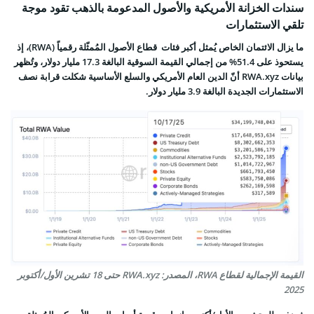
سندات الخزانة الأمريكية والأصول المدعومة بالذهب تقود موجة
تلقي الاستثمارات
ما يزال الائتمان الخاص يُمثل أكبر فئات
قطاع الأصول المُمثّلة رقمياً (RWA)، إذ
يستحوذ على 51.4% من إجمالي القيمة السوقية البالغة 17.3 مليار دولار، وتُظهر
بيانات RWA.xyz أنّ الدين العام الأمريكي والسلع الأساسية شكلت قرابة نصف
الاستثمارات الجديدة البالغة 3.9 مليار دولار.
القيمة الإجمالية لقطاع RWA، المصدر: RWA.xyz حتى 18 تشرين الأول/أكتوبر
2025