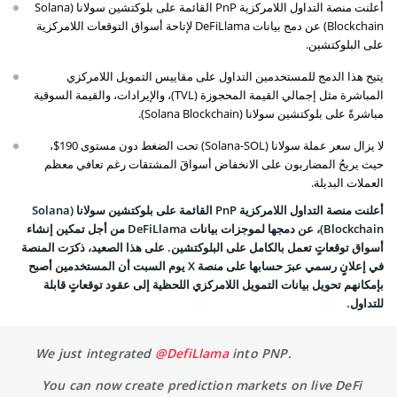
أعلنت منصة التداول اللامركزية PnP القائمة على بلوكتشين سولانا (Solana
Blockchain) عن دمج بيانات DeFiLlama لإتاحة أسواق التوقعات اللامركزية
على البلوكتشين.
يتيح هذا الدمج للمستخدمين التداول على مقاييس التمويل اللامركزي
المباشرة مثل إجمالي القيمة المحجوزة (TVL)، والإيرادات، والقيمة السوقية
مباشرةً على بلوكتشين سولانا (Solana Blockchain).
لا يزال سعر عملة سولانا (Solana-SOL) تحت الضغط دون مستوى 190$،
حيث يربحُ المضاربون على الانخفاض أسواقَ المشتقات رغم تعافي معظم
العملات البديلة.
أعلنت منصة التداول اللامركزية PnP القائمة على بلوكتشين سولانا (Solana
Blockchain)، عن دمجها لموجزات بيانات DeFiLlama من أجل تمكين إنشاء
أسواق توقعاتٍ تعمل بالكامل على البلوكتشين. على هذا الصعيد، ذكرَت المنصة
في إعلانٍ رسمي عبرَ حسابها على منصة X يوم السبت أن المستخدمين أصبح
بإمكانهم تحويل بيانات التمويل اللامركزي اللحظية إلى عقود توقعاتٍ قابلة
للتداول.
We just integrated
@DefiLlama
into PNP.
You can now create prediction markets on live DeFi