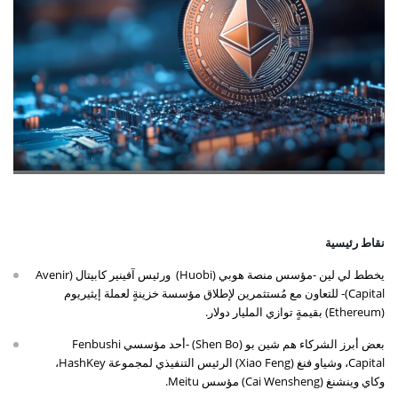
نقاط رئيسية
يخطط لي لين -مؤسس منصة هوبي (Huobi) ورئيس آفينير كابيتال (Avenir
Capital)- للتعاون مع مُستثمرين لإطلاق مؤسسة خزينةٍ لعملة إيثيريوم
(Ethereum) بقيمةٍ توازي المليار دولار.
بعض أبرز الشركاء هم شين بو (Shen Bo) -أحد مؤسسي Fenbushi
Capital، وشياو فنغ (Xiao Feng) الرئيس التنفيذي لمجموعة HashKey،
وكاي وينشنغ (Cai Wensheng) مؤسس Meitu.