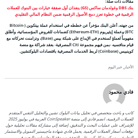
مقالات ذات صلة:
بنك DBS وغولدمان ساكس (GS) ينفذان أول صفقة خيارات بين البنوك للعملات
الرقمية في خطوة تعزز دمج الأصول الرقمية ضمن النظام المالي التقليدي
من جهته، أعلن البنك مؤخراً عن خططه في استخدام
عملة بيتكوين (Bitcoin-
BTC)
وعملة إيثيريوم (Ethereum-ETH)
كضمانات للقروض المؤسساتية
، وأطلق
مفهوماً لعملةٍ تُستخدم في الإيداع على شبكة بيس (Base)، وتزامنت تحركاته مع
قيام منافسيه -بمن فيهم
مجموعة Citi المصرفية- بعقد شراكة مع منصة
كوينبيس (Coinbase)
لربط الخدمات المصرفية باقتصادات البلوكتشين.
الأخبار
,
خبر اليوم
فادي محمود
كاتب و باحث متخصص في تحليل بيانات البلوك تشين والتحليل التقني المتقدم
للعملات الرقمية، انضم فادي إلى منصة CoinSpeaker العربية في يوليوز 2025
للإشراف على عمليات البحث و التدقيق، إضافة إلى مشاركة مقالات تحليلية حول
توقعات أسعار العملات الرقمية. يحمل فادي شهادة ماجيستير التمويل والاستثمار
التطبيقي، ويركز بشكل كبير على التحقق من دقة المعلومات والبحث في