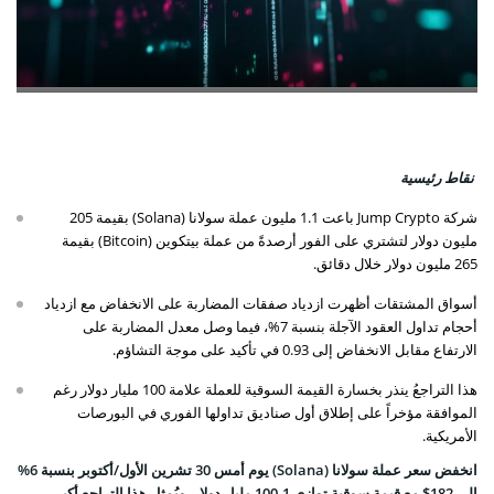
نقاط رئيسية
شركة Jump Crypto باعت 1.1 مليون عملة سولانا (Solana) بقيمة 205
مليون دولار لتشتري على الفور أرصدةً من عملة بيتكوين (Bitcoin) بقيمة
265 مليون دولار خلال دقائق.
أسواق المشتقات أظهرت ازدياد صفقات المضاربة على الانخفاض مع ازدياد
أحجام تداول العقود الآجلة بنسبة 7%، فيما وصل معدل المضاربة على
الارتفاع مقابل الانخفاض إلى 0.93 في تأكيد على موجة التشاؤم.
هذا التراجعُ ينذر بخسارة القيمة السوقية للعملة علامة 100 مليار دولار رغم
الموافقة مؤخراً على إطلاق أول صناديق تداولها الفوري في البورصات
الأمريكية.
انخفض سعر عملة
سولانا (Solana)
يوم أمس 30 تشرين الأول/أكتوبر بنسبة 6%
إلى 182$ مع قيمة سوقية توازي 100.1 مليار دولار، ويُمثل هذا التراجع أكبر