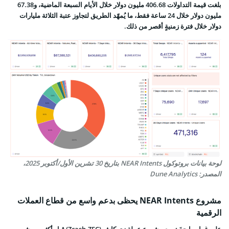
بلغت قيمة التداولات 406.68 مليون دولار خلال الأيام السبعة الماضية، و67.38
مليون دولار خلال 24 ساعة فقط، ما يُمهّد الطريق لتجاوز عتبة الثلاثة مليارات
دولار خلال فترة زمنيةٍ أقصر من ذلك.
لوحة بيانات بروتوكول NEAR Intents بتاريخ 30 تشرين الأول/أكتوبر 2025،
المصدر: Dune Analytics
مشروع NEAR Intents يحظى بدعم واسع من قطاع العملات
الرقمية
على غرار
ما حدَث مع مشروع عملة زي كاش (Zcash-ZEC)
قبل أكثر من شهر