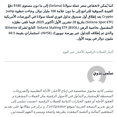
كما يُمكن لانخفاض سعر عملة سولانا (Solana) إلى ما دون مستوى 180$ دفعُ
القيمة السوقية للتراجع إلى ما دون علامة 100 مليار دولار، وجاءت خطوة Jump
Crypto بعد إطلاق أول صندوق تداول فوري لعملة سولانا في البورصات الأمريكية
(Solana Spot ETF) بتاريخ 28 تشرين الأول/أكتوبر 2025، فيما تلقى نظيرُه
المشمول بخاصية الرهن
Solana Staking ETF (BSOL)
-التابع لشركة Bitwise
والذي تم إطلاقه للتداول عبر بورصة نيويورك (NYSE)- استثماراتٍ بقيمة 69.5
مليون دولار في يومه الأول.
أخبار العملات الرقمية
,
الأخبار
,
خبر اليوم
سلمى بدوي
سلمى كاتبة محتوى متخصصة في إنتاج الأخبار، الأدلة التعليمية والشروحات
المبسطة للإستثمار و التداول في الأصول الرقمية مثل العملات المشفرة و
العقود الآجلة أو عقود الخيارات الثنائية للعملات الرقمية. انضمت سلمى إلى
فريق تحرير النسخة العربية لموقع CoinSpeaker، و تركز في مقالاتها على تقديم
المفاهيم المالية و التقنية المعقدة بطريقة واضحة وميسرة الفهم للمبتدئين.