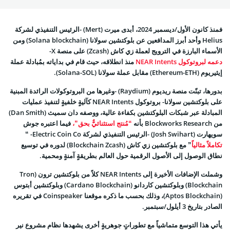
فمنذ كانون الأول/ديسمبر 2024، أبدى ميرت (Mert) -الرئيس التنفيذي لشركة
Helius وأحد أبرز المدافعين عن بلوكتشين سولانا (Solana blockchain) ومن
الأسماء البارزة في الترويج لعملة زي كاش (Zcash) على منصة X-
دعمه لبروتوكول NEAR Intents
منذ انطلاقه، حيث قام في بداياته بمُبادلة عملة
إيثيريوم (Ethereum-ETH) مقابل عملة سولانا (Solana-SOL).
بدورها، تبنّت منصة ريديوم (Raydium) -وغيرها من البروتوكولات الرائدة المبنية
على بلوكتشين سولانا- بروتوكول NEAR Intents كآليةٍ خلفيةٍ لتنفيذ عمليات
المبادلة عبر شبكات البلوكتشين بكفاءة عالية، ووصفه دان سميث (Dan Smith)
من Blockworks Research بأنه
“مُنتج استثنائيٌّ بحق”،
فيما اعتبره جوش
سويهارت (Josh Swihart) -الرئيس التنفيذي لشركة Electric Coin Co- “
تكاملاً مثالياً
” مع بلوكتشين زي كاش (Blockchain Zcash) لدوره في توسيع
نطاق الوصول إلى الأصول الرقمية حول العالم بطريقةٍ آمنةٍ ومحمية.
وشملت الإضافات الأخيرة إلى NEAR Intents كلاً من بلوكتشين ترون (Tron
Blockchain) وبلوكتشين كاردانو (Cardano Blockchain) وبلوكتشين أبتوس
(Aptos Blockchain)، وذلك بحسب ما ذكره
موقعنا Coinspeaker في تقريره
الصادر بتاريخ 3 أيلول/سبتمبر
.
يأتي هذا التوسع متماشياً مع تطوراتٍ جوهريةٍ أخرى يشهدها نظام مشروع نير