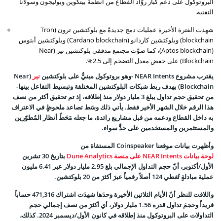
البروتوكول على دعم كبار روّاد القطاع من أنظمة بيتكوين وبوليجون وسولانا
التقنية.
شهدت الفترة الأخيرة عمليات دمج جديدةً مع بلوكتشين ترون (Tron
blockchain) وبلوكتشين كاردانو (Cardano blockchain) وبلوكتشين أبتوس
(Aptos blockchain)، كما صوَّت مجتمع مدققي بلوكتشين نير (Near
Blockchain) على خفض معدل التضخم إلى 2.5%.
يقترب مشروع NEAR Intents -وهو بروتوكول مبنيٌّ على بلوكتشين
نير
(Near
Blockchain) بهدف ربط شبكات البلوكتشين المختلفة وتبسيط التفاعل بينها-
من تحقيق حجم تداول يبلغ 3 مليار دولار منذ إطلاقه، إذ تم تحقيق أكثر من نصف
هذا الرقم خلال الشهر الأخير فقط. يأتي ذلك وسَط تصاعد ملحوظٍ في الاعتراف
به داخل القطاع ودعمه من قبل مشاريع رائدة، ما جعله مَحَطّ أنظار المُطوّرين
والمستثمرين والمستخدمين على حدٍّ سواء.
وأظهرت بيانات موقعنا Coinspeaker المستقاة من
لوحة بيانات NEAR Intents على منصة Dune Analytics
بتاريخ 30 تشرين
الأول/أكتوبر، أنّ حجم التداول الإجمالي بلغ 2.95 مليار دولار عبر 6.41 مليون
عملية مبادلةٍ تُغطي 124 أصلاً رقمياً عبرَ أكثرَ من 20 بلوكتشين.
واللافت للنظر أنّ الأيام الثلاثين الأخيرة وحدَها شهدَت اشتراك 471,316 حساباً
فريداً وحجمَ تداول قدره 1.56 مليار دولار، أي أكثرَ من نصف إجمالي حجم
التداولات على البروتوكول منذ إطلاقه في كانون الأول/ديسمبر 2024. كذلك،