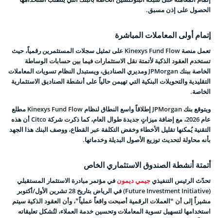
الحصول على إذن مسبق.
إتمام أولى المعاملات المباشرة
تعمل منصة Kinexys Fund Flow على تمثيل سجلات المستثمرين رقمياً، حيث
تستخدم العقود الذكية لأتمتة نقل الاستثمارات فيما بين حسابات الوساطة
الخاصة ببنك JPMorgan ومديري الصناديق، ويستبدل النظام تسويات المعاملات
التقليدية والتحويلات البنكية التي تهيمن حالياً على أنشطة الصناديق الاستثمارية
الخاصة.
ويتوقع بنك JPMorgan إطلاقاً واسع النطاق لنظام Kinexys Fund Flow مطلع
عام 2026، مع إضافة ميزاتٍ جديدة طوال العام، كما ذكرت شركة Citco أن هذه
التقنية يُمكنها تقليل الأخطاء وخفض التكلفة عبر القطاع، ووصف البنك هذا الجهد
بأنه محاولة لتحديث توزيع الأصول البديلة وخدماتها.
أتمتة أنشطة الصندوق الاستثماري الخاص
تحدّث الرئيس التنفيذي
جيمي ديمون
في مؤتمر مبادرة الاستثمار المستقبلي
(Future Investment Initiative) في الرياض بتاريخ 28 تشرين الأول/أكتوبر
مشيراً إلى أن “العملات الرقمية أصبحت واقعاً عملياً”، وأن العقود الذكية سيتم
استخدامها لتسهيل تسوية المعاملات وتحسين خدمة العملاء، لتُشكل تعليقاته