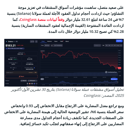
على صعيد متصل، ساهمت مؤشرات أسواق المشتقات في تعزيز موجة
التشاؤم؛ حيث ازدادت أحجام تداول العقود الآجلة لعملة سولانا (Solana) بنسبة
7% في 24 ساعة لتبلغ 32.61 مليار دولار
وفقاً لبيانات منصة Coinglass
، كما
ازدادت الفائدة المفتوحة (القيمة الإجمالية لعقود المشتقات السارية) بنسبة
2.28% كي تصبح 10.32 مليار دولار خلال ذات المدة.
تحليل أسواق مشتقات عملة سولانا (Solana) بتاريخ 30 تشرين الأول/أكتوبر
2025، المصدر: Coinglass
ومع تراجع معدل المضاربة على الارتفاع مقابل الانخفاض إلى 0.93 وانخفاض
سعر العملة بنسبة 6%، تشير الوضعية الحالية إلى هيمنة المضاربة على الانخفاض
على الصفقات الجديدة، كما تكشف زيادة أحجام التداول مدى مسارعة
المضاربين على الارتفاع إلى إنهاء صفقاتهم لتجنّب تكبد خسائرَ إضافية.