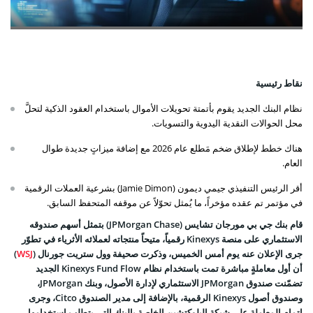
نقاط رئيسية
نظام البنك الجديد يقوم بأتمتة تحويلات الأموال باستخدام العقود الذكية لتحلَّ
محل الحوالات النقدية اليدوية والتسويات.
هناك خطط لإطلاق ضخم مَطلع عام 2026 مع إضافة ميزاتٍ جديدة طوال
العام.
أقر الرئيس التنفيذي جيمي ديمون (Jamie Dimon) بشرعية العملات الرقمية
في مؤتمر تم عقده مؤخراً، ما يُمثل تحوّلاً عن موقفه المتحفظ السابق.
قام بنك جي بي مورجان تشايس (JPMorgan Chase) بتمثل أسهم صندوقه
الاستثماري على منصة Kinexys رقمياً، متيحاً منتجاته لعملائه الأثرياء في تطوّر
جرى الإعلان عنه يوم أمس الخميس، وذكرت صحيفة وول ستريت جورنال (
WSJ
)
أن أول معاملةٍ مباشرة تمت باستخدام نظام Kinexys Fund Flow الجديد
تضمّنت صندوق JPMorgan الاستثماري لإدارة الأصول، وبنك JPMorgan،
وصندوق أصول Kinexys الرقمية، بالإضافة إلى مدير الصندوق Citco، وجرى
إتمام المعاملة على شبكة البلوكتشين الخاصة بالبنك التي يتطلب استخدامها