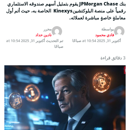
بنك JPMorgan Chase يقوم بتمثيل أسهم صندوقه الاستثماري
رقمياً على منصة البلوكتشينKinexys الخاصة به، حيث أتم أول
معاملةٍ خاصةٍ مباشرة لعملائه.
بواسطة
محرر
فادي محمود
نادين حداد
أكتوبر 31, 2025 at 10:54 صباحًا
تم التحديث
أكتوبر 31, 2025 at 10:54
صباحًا
3 دقائق قراءة