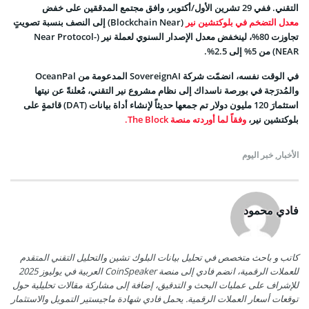
التقني. ففي 29 تشرين الأول/أكتوبر، وافق مجتمع المدققين على خفض
معدل التضخم في بلوكتشين نير
(Blockchain Near) إلى النصف بنسبة تصويتٍ
تجاوزت 80%، لينخفض معدل الإصدار السنوي لعملة نير (Near Protocol-
NEAR) من 5% إلى 2.5%.
في الوقت نفسه، انضمّت شركة SovereignAI المدعومة من OceanPal
والمُدرَجة في بورصة ناسداك إلى نظام مشروع نير التقني، مُعلنةً عن نيتها
استثمارَ 120 مليون دولار تم جمعها حديثاً لإنشاء أداة بيانات (DAT) قائمةٍ على
بلوكتشين نير،
وفقاً لما أوردته منصة The Block.
الأخبار
,
خبر اليوم
فادي محمود
كاتب و باحث متخصص في تحليل بيانات البلوك تشين والتحليل التقني المتقدم
للعملات الرقمية، انضم فادي إلى منصة CoinSpeaker العربية في يوليوز 2025
للإشراف على عمليات البحث و التدقيق، إضافة إلى مشاركة مقالات تحليلية حول
توقعات أسعار العملات الرقمية. يحمل فادي شهادة ماجيستير التمويل والاستثمار