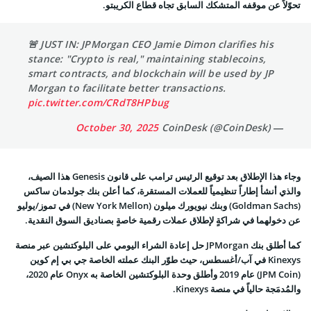
تحوّلاً عن موقفه المتشكك السابق تجاه قطاع الكريبتو.
🚨 JUST IN: JPMorgan CEO Jamie Dimon clarifies his
stance: "Crypto is real," maintaining stablecoins,
smart contracts, and blockchain will be used by JP
Morgan to facilitate better transactions.
pic.twitter.com/CRdT8HPbug
October 30, 2025
— CoinDesk (@CoinDesk)
وجاء هذا الإطلاق بعد توقيع الرئيس ترامب على قانون Genesis هذا الصيف،
والذي أنشأ إطاراً تنظيمياً للعملات المستقرة، كما أعلن بنك جولدمان ساكس
(Goldman Sachs) وبنك نيويورك ميلون (New York Mellon) في تموز/يوليو
عن دخولهما في شراكةٍ لإطلاق عملات رقمية خاصةٍ بصناديق السوق النقدية.
كما أطلق بنك JPMorgan حل إعادة الشراء اليومي على البلوكتشين عبر منصة
Kinexys في آب/أغسطس، حيث طوّر البنك عملته الخاصة جي بي إم كوين
(JPM Coin) عام 2019 وأطلق وحدة البلوكتشين الخاصة به Onyx عام 2020،
والمُدمَجة حالياً في منصة Kinexys.