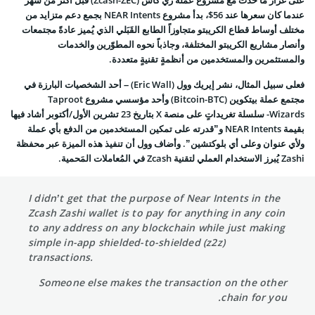
عندما كان سعرها عند 56$، بدأ مشروع NEAR Intents بجمع دعم متزايد من
مختلف أوساط قطاع الكريبتو متجاوزاً الطابع القَبَلي الذي يُميز عادةً مجتمعات
وأنصار مشاريع الكريبتو المختلفة، وجاذباً نحوه المطوّرين والخدمات
والمستثمرين والمستخدمين من أنظمةٍ تقنيةٍ متعددة.
فعلى سبيل المثال، نشر إيريك وول (Eric Wall) – أحد الشخصيات البارزة في
مجتمع عملة
بيتكوين (Bitcoin-BTC)
وأحد مؤسسي مشروع Taproot
Wizards- سلسلة تغريداتٍ على منصة X بتاريخ 23 تشرين الأول/أكتوبر أشاد فيها
بقيمة NEAR Intents و”قدرته على تمكين المستخدمين من الدفع بأي عملة
ولأي عنوان وعلى أي بلوكتشين”. وأضاف وول أن تنفيذ هذه الميزة عبر محفظة
Zashi يُبرز الاستخدام العملي لتقنية Zcash في المُعاملات المَحمية.
I didn’t get that the purpose of Near Intents in the
Zcash Zashi wallet is to pay for anything in any coin
to any address on any blockchain while just making
simple in-app shielded-to-shielded (z2z)
transactions.
Someone else makes the transaction on the other
chain for you.