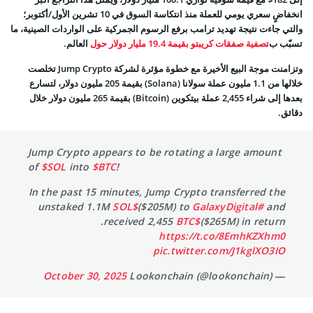
انخفاضٍ سعري يومي للعملة منذ انتكاسة السوق في 10 تشرين الأول/أكتوبر؛
والتي جاءت نتيجة تهديد ترامب برفع الرسوم الجمركية على الواردات الصينية، ما
تسبّب ب
تصفية صفقات كريبتو بقيمة 19.4 مليار دولار حول
العالم
.
وتزامنت موجة البيع الأخيرة مع خطوة مؤثرة لشركة Jump Crypto تخلصت
خلالها من 1.1 مليون عملة سولانا (Solana) بقيمة 205 مليون دولار، لتسارع
بعدها إلى شراء 2,455 عملة
بيتكوين (Bitcoin)
بقيمة 265 مليون دولار خلال
دقائق.
Jump Crypto appears to be rotating a large amount
of
$SOL
into
$BTC
!
In the past 15 minutes, Jump Crypto transferred the
unstaked 1.1M
$SOL
($205M) to
#GalaxyDigital
and
received 2,455
$BTC
($265M) in return.
https://t.co/8EmhKZXhm0
pic.twitter.com/J1kglXO3IO
October 30, 2025
— Lookonchain (@lookonchain)