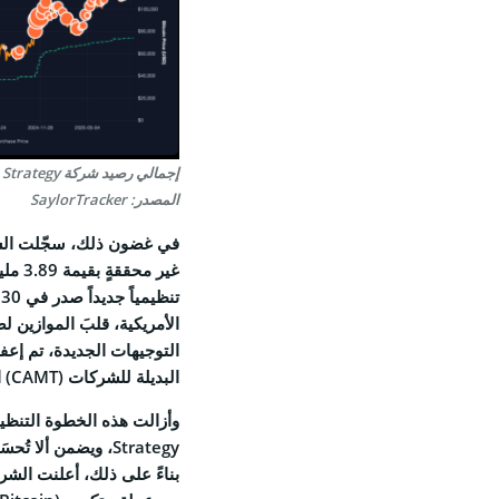
المصدر: SaylorTracker
التوجيهات الجديدة، تم إعفا
البديلة للشركات (CAMT) البالغة 15%.
وأزالت هذه الخطوة التنظيم
Strategy، ويضمن أل