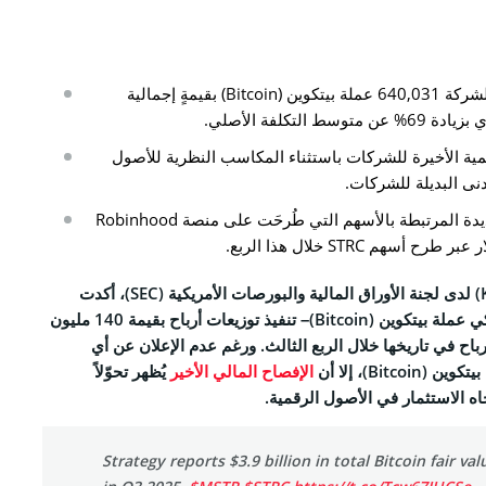
CO
تضم الحقيبة الاستثمارية للشركة 640,031 عملة بيتكوين (Bitcoin) بقيمةٍ إجمالية
نا
ة الأخيرة للشركات باستثناء المكاسب النظرية للأصول
دنى البديلة للشركات.
التحريرية
نجحت الأوراق المالية الجديدة المرتبطة بالأسهم التي طُرحَت على منصة Robinhood
الخصوصية
والأحكام
وفقاً لآخر ملف إفصاح (8-K) لدى لجنة الأوراق المالية والبورصات الأمريكية (SEC)، أكدت
كي
عملة بيتكوين (Bitcoin)
– تنفيذ توزيعات أرباح بقيمة 140 مليون
رباح في تاريخها خلال الربع الثالث. ورغم عدم الإعلان عن أي
Face
Bitc)، إلا أن
الإفصاح المالي الأخير
يُظهر تحوّلاً
ه الاستثمار في الأصول الرقمية.
Tele
Strategy reports $3.9 billion in total Bitcoin fair va
Link