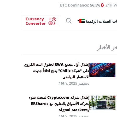
BTC Dominance:
56.5%
24H V
Currency
ت العملات الرقمية
Converter
ر الأخبار
إطلاق أول مجمع RWA لحقوق البث الكروي
على “شبكة Chiliz” يفتح آفاقاً جديدة
للاستثمار الرياضي
ديسمبر 16th, 2025
إطلاق شركة Crypto.com لمنصة تنبوء
بحركة الأسواق بالتعاون مع ERShares
وSignal Markets
ديسمبر 16th, 2025