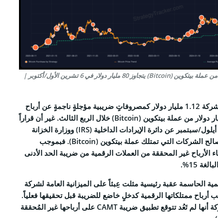
إجمالي رصيد شركة Strategy من عملة بيتكوين (Bitcoin) يتجاوز 80 مليار دولار في 6 تشرين الأول/أكتوبر |
في غضون ذلك، سجّلت الشركة 1.12 مليار دولار كمصروفاتٍ ضريبية مؤجلةٍ ناجمةٍ عن أرباح
غير محققةٍ بقيمة 3.89 مليار دولار من عملة بيتكوين (Bitcoin) خلال الربع الثالث. غير أن قراراً
تنظيمياً جديداً صدر في 30 أيلول/سبتمبر عن دائرة الإيرادات الداخلية (IRS) ووزارة الخزانة
الأمريكية، قلبَ الموازين لصالح الشركات التي تمتلك عملة بيتكوين (Bitcoin). فبموجب
ء الأرباح غير المحققة من العملات الرقمية من ضريبة الحد الأدنى
ية الحاسمة عقبة رئيسية مثلت عِبئاً على الميزانية العامة لشركة
ا تُحسَب أرباح ممتلكاتها الرقمية كدخلٍ خاضع للضريبة قبل تحقيقها فعلياً.
بناءً على ذلك، أعلنت الشركة أنها لم تَعُد تتوقع تطبيق ضريبة CAMT على أرباحها غير المُحققة