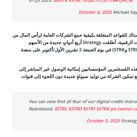
in Q3 2025.
$MSTR
$STRC
https://t.co/Tcw67JHCSe
RSS 
October 6, 2025
داك للقواعد المتعلقة بكيفية جمع الشركات العامة لرأس المال من
أجل الاستحواذ على العملات الرقمية، أطلقت Strategy أربع أدواتٍ جديدة من الأسهم
الممتازة (STRC وSTRD وSTRF وSTRK) في يوم الجمعة 3 تشرين الأول/أكتوبر على منصة
ALL RIGHTS R
ه المُستثمرين المؤسساتيين إمكانية الوصول غير المباشر إلى
بيتكوين (Bitcoin)، مع تمكين الشركة من توليد سيولةٍ جديدة دون اللجوء إلى قنوات
You can now find all four of our digital credit inst
Robinhood.
$STRC
$STRD
$STRF
$STRK
pic.twitter
October 3, 2025