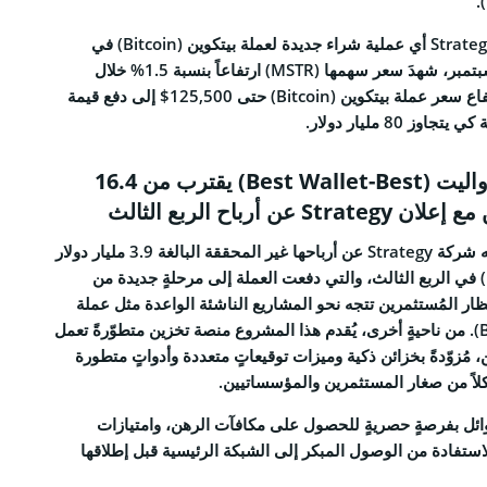
ورغم عدم تسجيل شركة Strategy أي عملية شراء جديدة لعملة بيتكوين (Bitcoin) في
الأسبوع الأخير من أيلول/سبتمبر، شهدَ سعر سهمها (MSTR) ارتفاعاً بنسبة 1.5% خلال
تداولات اليوم. فقد أدى ارتفاع سعر عملة بيتكوين (Bitcoin) حتى 125,500$ إلى دفع قيمة
 80 مليار دولار.
اكتتاب عملة بيست واليت (Best Wallet-Best) يقترب من 16.4
عن أرباح الربع الثالث
في الوقت الذي كشفت فيه شركة Strategy عن أرباحها غير المحققة البالغة 3.9 مليار دولار
من عملة بيتكوين (Bitcoin) في الربع الثالث، والتي دفعت العملة إلى مرحلةٍ جديدة من
ر المُستثمرين تتجه نحو المشاريع الناشئة الواعدة مثل عملة
بيست واليت (Best Wallet). من ناحيةٍ أخرى، يُقدم هذا المشروع منصة تخزين متطوّرةً تعمل
ُزوّدةً بخزائن ذكية وميزات توقيعاتٍ متعددة وأدواتٍ متطورة
لاً من صغار المستثمرين والمؤسساتيين.
ئل بفرصةٍ حصريةٍ للحصول على مكافآت الرهن، وامتيازات
ستفادة من الوصول المبكر إلى الشبكة الرئيسية قبل إطلاقها