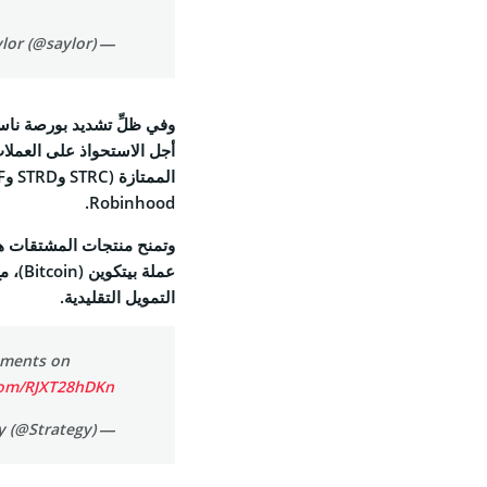
Feed
— Michael Saylor (@saylor)
وفي ظلِّ تشديد بورصة ناس
© 2026 Coinspeaker LTD.
Robinhood.
ESERVED.
وتمنح منتجات المشتقات هذ
عملة 
التمويل التقليدية.
ruments on
.com/RJXT28hDKn
— Strategy (@Strategy)