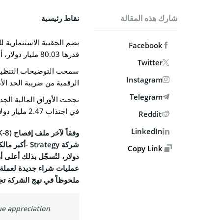
MPANY
شارك هذه المقالة
نقاط رئيسية
من نحن
Facebook
الاتصال ب
قدرها 80.03 مليار دولار، أي بزيادة 69% عن متوسط التكلفة الأصلي.
Twitter
الوظائف
سمحت التوضيحات التنظيمي
Instagram
الرقمية من ضريبة الحد الأ
السياسة 
Telegram
سياسة 
في اجتذاب 2.47 مليار دولار عبر طرح أسهم STRC خلال هذا الربع.
Reddit
الشروط 
LinkedIn
شركة
Strategy
-أكبر مال
Copy Link
SOCIAL
دولار، لتُسجّل بذلك أعلى أ
book
عمليات شراء جديدة لعملة بيتكوين (oin
ملحوظاً في نهج الشركة تجا
X
gram
lue appreciation
edIn