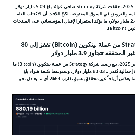
وخلال الربع الثالث من عام 2025، حققت شركة Strategy صافي عوائد بلغ 5.09 مليار دولار
عامة والعروض في السوق المفتوحة، لكنّ اللافت أن الاكتتاب العام
لسهم STRC وحدَه جمع 2.47 مليار دولار، ما يؤكد استمرار الإقبال المؤسساتي على المنتجات
Bitco).
قيمة ممتلكات Strategy من عملة بيتكوين (Bitcoin) تقفز إلى 80
حققة تتجاوز 3.9 مليار دولار
بحلول 6 تشرين الأول/أكتوبر 2025، بلغ رصيد شركة Strategy من عملة بيتكوين (Bitcoin) ما
قدره 640,031 عملة بقيمة إجمالية تُقدر بـ 80.03 مليار دولار، وبمتوسط تكلفة شراء بلغ
73,983$ للعملة الواحدة، ما يعكس أرباحاً غير محققةٍ بنسبةٍ تقارب 69%، أي ما يعادل نحو