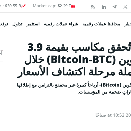
ol:
$39.55 B
Market cap:
$2.29 T
Coinspea
بار
محافظ عملات رقمية
شراء عملات رقمية
استثمر
تداول
توقعا
تقرير: شركة Strategy تُحقق مكاسب بقيمة 3.9
آخ
تكوين
مليار دولار من عملة بيتكوين (Bitcoin-BTC) خلال
ملة مرحلة اكتشاف الأسعار
 السوق
صحفية
حققت شركة Strategy -مالكة أكبر خزينةٍ من عملة بيتكوين (Bitcoin)- أرباحاً كبيرةً غير محققةٍ بالتزامن مع إطلاقها
ماراتٍ ضخمة من المؤسسات.
ولة
اء البيتكوين