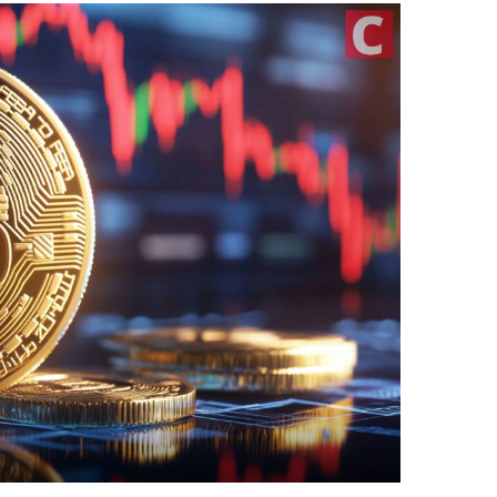
أفضل مح
أفضل عم
أفضل من
تداول ال
TOOLS
أسعار ال
سعر Bitcoin اليوم
سعر Pi Network اليوم
سعر Ethereum اليوم
سعر Solana اليوم
سعر XRP اليوم
محول ال