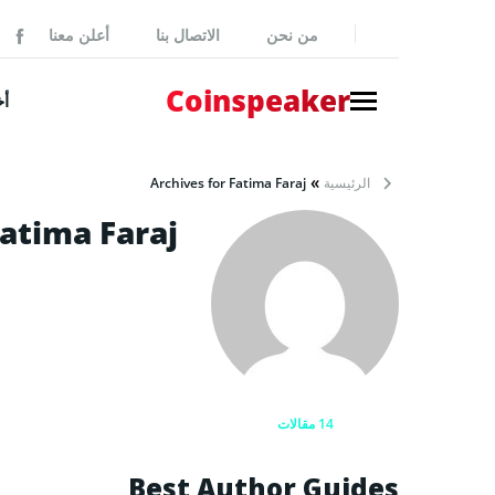
من نحن
الاتصال بنا
أعلن معنا
ker
Coinspeaker
أخ
NEWS
»
الرئيسية
Archives for Fatima Faraj
أخبار بي
atima Faraj
أخبار
إصدارات
بيانات 
أخبار مم
14 مقالات
GUIDES
كيفية شر
Best Author Guides