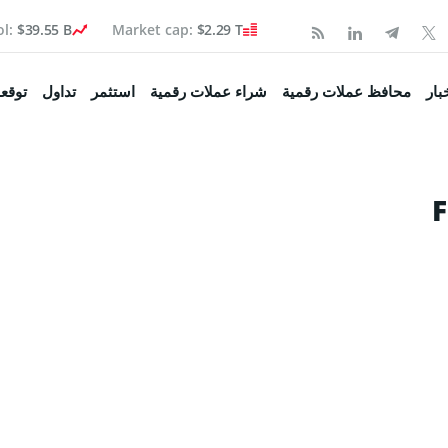
ol:
$39.55 B
Market cap:
$2.29 T
Coinspea
بار
محافظ عملات رقمية
شراء عملات رقمية
استثمر
تداول
توقعا
تكوين
F
 السوق
صحفية
ولة
اء البيتكوين