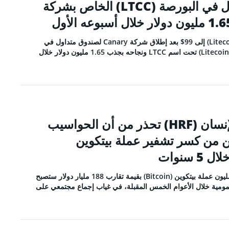
وصندوقها المتداول في البورصة (LTCC) الخاص بشركة
ارتفع سعر عملة لايتكوين (Litecoin) إلى 99$ بعد إطلاق شركة Canary لصندوق متداول في
البورصة لعملة لايتكوين (Litecoin ETF) تحت اسم LTCC ونجاحه بجذب 1.65 مليون دولار خلال
مؤسسة حقوق الإنسان (HRF) تحذر من أن الحواسيب
ن من كسر تشفير عملة بيتكوين
كشف تقرير حديث أن 6.51 مليون عملة بيتكوين (Bitcoin) بقيمة تقارب 188 مليار دولار ستصبح
ومية خلال الأعوام الخمس المقبلة، في غياب إجماع مجتمعي على