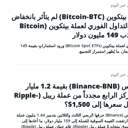
,
خبر اليوم
الإقبال على عملة بيتكوين (Bitcoin-BTC) لم يتأثر بانخفاض
الأسعار: صناديق التداول الفوري لعملة بيتكوين (Bitcoin
سجلت صناديق التداول الفوري لعملة بيتكوين (Bitcoin Spot ETFs) ورود استثماراتٍ بقيمة 149
ار، ما يُظهر استمرار التجميع.
,
خبر اليوم
حرق عملات بينانس (Binance-BNB) بقيمة 1.2 مليار
دولار وخطف المركز الرابع مجدداً من عملة ريبل (Ripple-
نقاط رئيسية أتمت عملة بينانس (Binance) حرقها الربعي الثالث والثلاثين بتدمير 1.44 مليون عملة
تتجاوز قيمتها 1.2 مليار دولار. ارتفعت القيمة السوقية للعملة إلى 159 مليار دولار، ما أعادها إلى
المركز الرابع على مستوى السوق متجاوزةً عملة ريبل (Ripple). قام حيتان عملة ريبل (Ripple)