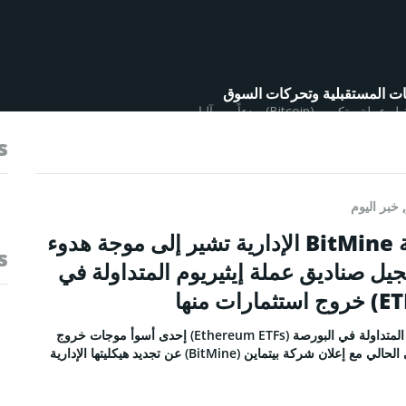
CO
نا
Bitc)، بدءاً من آليات...
s
التحريرية
الخصوصية
,
خبر اليوم
والأحكام
إعادة هيكلة شركة BitMine الإدارية تشير إلى موجة هدوء
s
 صناديق عملة إيثيريوم المتداولة في
Face
شهدت صناديق عملة إيثيريوم المتداولة في البورصة (Ethereum ETFs) إحدى أسوأ موجات خروج
الاستثمارات خلال الربع المالي الحالي مع إعلان شركة بيتماين (BitMine) عن تجديد هيكليتها الإدارية
Tele
Link