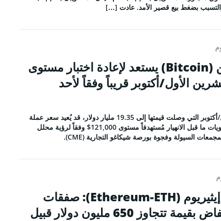
وم
سعر عملة بيتكوين (Bitcoin) يستعد لإعادة اختبار مستوى
قبل انهيار 10 تشرين الأول/أكتوبر قريباً وفقاً لأحد
بعد موجة تصفية تشرين الأول/أكتوبر التي وصلت قيمتها إلى 19.35 مليار دولار، قد يُعيد سعر عملة
بيتكوين (Bitcoin) اختبار مستويات ما قبل الانهيار مُستهدفاً مستوى 121,000$ وفقاً لرؤية محلل
م
تحليل سعر عملة إيثيريوم (Ethereum-ETH): صفقات
مراهنة على الانخفاض بقيمة تتجاوز 650 مليون دولار قبيل