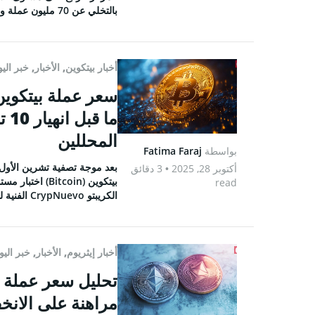
بالتخلي عن 70 مليون عملة والتسبب بضغط بيع قصير الأمد. عادت […]
أخبار بيتكوين
,
الأخبار
,
خبر الي
ما 
المحللين
بواسطة
Fatima Faraj
أكتوبر 28, 2025
• 3 دقائق
read
الكريبتو CrypNuevo الفنية لمجمعات السيولة وفجوة بورصة شيكاغو التجارية (CME).
أخبار إيثريوم
,
الأخبار
,
خبر اليو