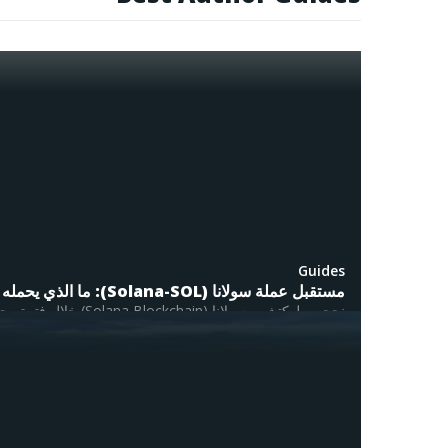
أفضل مح
أفضل عم
أفضل من
تداول ال
TOOLS
أسعار ال
سعر Bitcoin اليوم
Guides
سعر Pi Network اليوم
مستقبل عملة سولانا (Solana-SOL): ما الذي يحمله المستقبل لها ولسوق الكريبتو ككل؟
نجحت بلوكتشين سولانا (Solana Blockchain) خلال فترة وجيزة بترسيخ نفسها كإحدى الركائز الأساسية لبلوكتشين الطبقة...
سعر Ethereum اليوم
Read Full Guide
سعر Solana اليوم
سعر XRP اليوم
محول ال