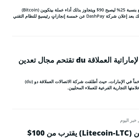
سعر عملة داش (Dash) يرتفع بنسبة 25% ليصبح 90$ ويتجاوز بذلك أداء عملة بيتكوين (Bitcoin)
وعملة زي كاش (Zcash)، وذلك بعد إعلان شركة DashPay عن خمسة إنجازاتٍ رئيسيةٍ للنظام التقني
شركة الاتصالات الإماراتية العملاقة du تقتحم مجال تعدين
آلية التعدين كخدمةٍ تكتسب زخماً في الإمارات، حيث أطلقت شركة الاتصالات العملاقة دو (du)
امتها التجارية الفرعية للعملاء المحليين.
,
خبر اليوم
سعر عملة لايتكوين (Litecoin-LTC) يقترب من 100$