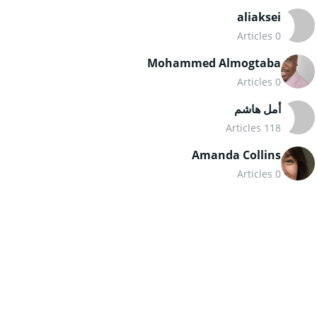
aliaksei
0 Articles
Mohammed Almogtaba
0 Articles
أمل هاشم
118 Articles
Amanda Collins
0 Articles