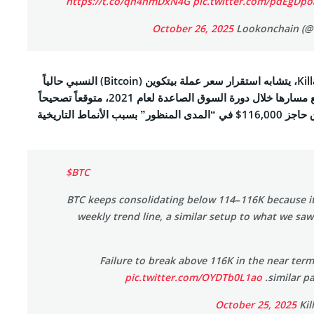
https://t.co/qh4hmDxN4G
pic.twitter.com/pdEgDp
October 26, 2025
وتبعاً لمحلل الكريبتو KillaXBT، يتشابه استقرار سعر عملة بيتكوين (Bitcoin) النسبي حالياً
دون مستوى 114,000$ مع مسارها خلال دورة السوق الصاعدة لعام 2021، متوقعاً تصحيحاً
آخر إذا فشل السعر باختراق حاجز 116,000$ في “المدى المنظور” بسبب الأنماط التاريخية
$BTC
BTC keeps consolidating below 114–116K because it
weekly trend line, a similar setup to what we saw
Failure to break above 116K in the near term
pic.twitter.com/OYDTb0L1ao
similar p
October 25, 2025