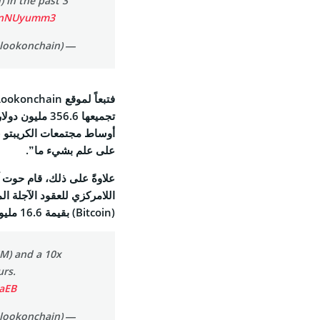
) in the past 3
H5nNUyumm3
Feed
— Lookonchain (@lookonchain)
فتبعاً لموقع Lookonchain، بلغت القيمة الإجمالية لأرصدة
تجميعها 356.6 مليون دولار فجر الأحد 26 تشرين الأول/أكتوبر،
© 2026 Coinspeaker LTD.
على علم بشيء ما”.
ESERVED.
اللامركزي للعقود الآجلة ا
(Bitcoin) بقيمة 16.6 مليون دولار مستخدماً رافعة مالية قدرها 40 ضعفاً.
6M) and a 10x
urs.
oaEB
— Lookonchain (@lookonchain)