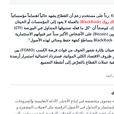
كما أضاف المحلل KillaXBT -رداً على مستخدم زعمَ أن القطاع يشهد حالياً اهتماماً مؤسساتياً
 (BlackRock)
بالعملة لا يعود إلى المؤسسات أو الحيتان
وإنما إلى المستثمرين الأفراد، مُوضحاً أن “كل ما فعله صندوقها المتداول في البورصة (ETF)
هو تسهيل شراء عملة بيتكوين (Bitcoin) على الأشخاص الأكبر سناً عبر قنواتهم الاستثمارية
”.
حيتان
بإثارة شعور الخوف من فوات فرصة الكسب (FOMO) بين
ر ظروف الاقتصاد الكلي المواتية، فستزداد احتمالية استمرار أرصدة
أنشطة التجميع
.
 اليوم
ي
 محتوى متخصصة في إنتاج الأخبار، الأدلة التعليمية والشروحات
إستثمار و التداول في الأصول الرقمية مثل العملات المشفرة و
لة أو عقود الخيارات الثنائية للعملات الرقمية. انضمت سلمى إلى