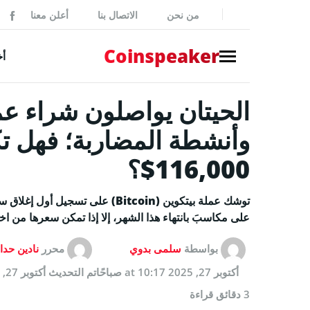
من نحن
الاتصال بنا
أعلن معنا
ker
Coinspeaker
أخ
NEWS
أخبار بي
وأنشطة المضاربة؛ فهل تك
أخبار
116,000$؟
إصدارات
بيانات 
على مكاسبَ بانتهاء هذا الشهر، إلا إذا تمكن سعرها من اختراق حا
أخبار مم
بواسطة
سلمى بدوي
محرر
نادين حدا
GUIDES
أكتوبر 27, 2025 at 10:17 صباحًا
تم التحديث
أكتوبر 27, 2025 at 10:17 صباحًا
كيفية شر
3 دقائق قراءة