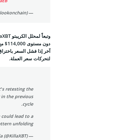
oaEB
— Lookonchain (@lookonchain)
لتحركات سعر العملة.
’s retesting the
 in the previous
cycle.
 could lead to a
attern unfolding.
— Killa (@KillaXBT)