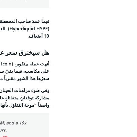
فيما عمدَ صاحب المحفظة 
(Hyperliquid-HYPE)
10 أضعاف.
هل سيخترق سعر عملة بيتكوين (oin
سعرُها هذا الشهر مقترباً من 114,000
مشاركة توقعاتٍ متفائلةٍ على منصة X، حتى أن المؤثر ال
واصفاً “موجة التفاؤل بأنها
6M) and a 10x
urs.