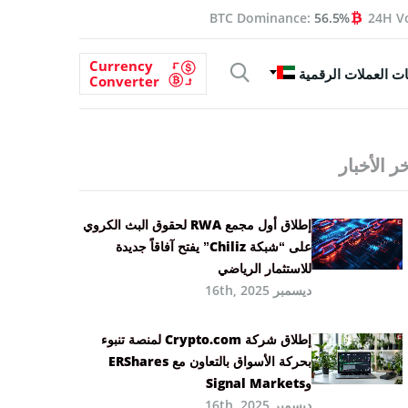
BTC Dominance:
56.5%
24H V
Currency
ت العملات الرقمية
Converter
ر الأخبار
إطلاق أول مجمع RWA لحقوق البث الكروي
على “شبكة Chiliz” يفتح آفاقاً جديدة
للاستثمار الرياضي
ديسمبر 16th, 2025
إطلاق شركة Crypto.com لمنصة تنبوء
بحركة الأسواق بالتعاون مع ERShares
وSignal Markets
ديسمبر 16th, 2025