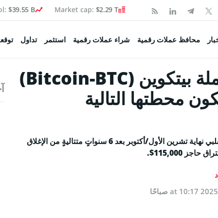
ol:
$39.55 B
Market cap:
$2.29 T
Coinspea
بار
محافظ عملات رقمية
شراء عملات رقمية
استثمر
تداول
توقعا
الحيتان يواصلون شراء عملة بيتكوين (Bitcoin-BTC)
آخ
تكوين
ون محطتها التالية
 السوق
صحفية
توشك عملة بيتكوين (Bitcoin) على تسجيل أول إغلاق سلبي نهاية تشرين الأول/أكتوبر بعد 6 سنواتٍ متتاليةٍ من الإغلاق
جز 115,000$.
ولة
د
اء البيتكوين