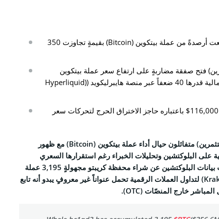
CO
محفظة كريبتو مجهولة جمّعت أرصدةً من عملة بيتكوين (Bitcoin) بقيمةٍ تجاوزت 350
نا
رين) فتح صفقة مضاربةٍ على ارتفاع سعر عملة بيتكوين
(Bitcoin) باستخدام رافعة مالية قدرها 40 ضعفاً عبر منصة هايبرليكويد ((Hyperliquid
التحريرية
الخصوصية
محلل كريبتو يُحدد مستوى 116,000$ باعتباره حاجز الاختراق الحرج لتحركات سعر
والأحكام
تثمرين) متفائلون حيال أداء
عملة بيتكوين (Bitcoin)
مع ظهور
بية على البلوكتشين وتحليلات الخبراء رغم استقرارها السعري
Face
بيانات البلوكتشين عن شراء
محفظة
كريبتو مجهولةٍ 3,195 عملة
تحمل عنواناً غير معروفٍ يبدو أنه تابع
مباشر خارج المنصّات (OTC).
Tele
Link