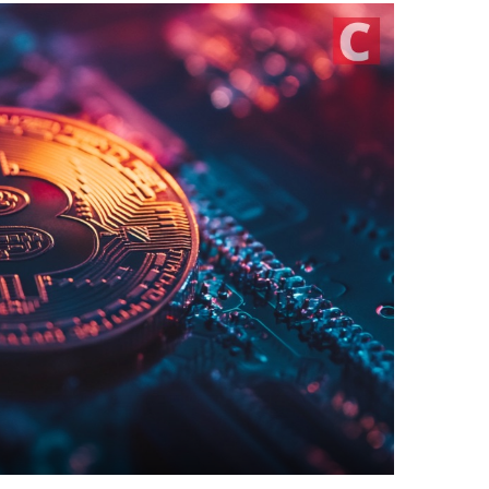
أفضل مح
أفضل عم
أفضل من
تداول ال
TOOLS
أسعار ال
سعر Bitcoin اليوم
سعر Pi Network اليوم
سعر Ethereum اليوم
سعر Solana اليوم
سعر XRP اليوم
محول ال