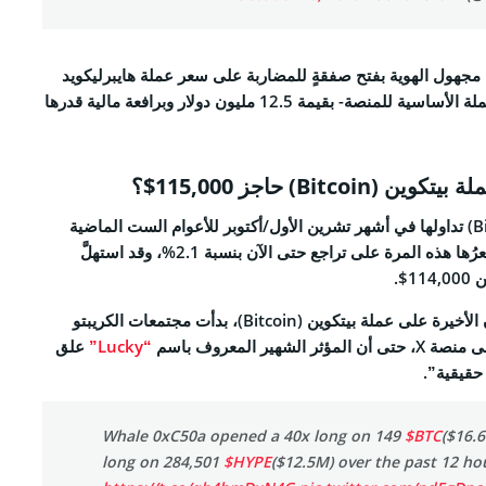
مجهول الهوية بفتح صفقةٍ للمضاربة على سعر عملة
هايبرليكويد
-العملة الأساسية للمنصة- بقيمة 12.5 مليون دولار وبرافعة مالية قدرها
Bitc) حاجز 115,000$؟
أنهت عملة بيتكوين (Bitcoin) تداولها في أشهر تشرين الأول/أكتوبر للأعوام الست الماضية
على مكاسب، فيما بقيَ سعرُها هذه المرة على تراجع حتى الآن بنسبة 2.1%، وقد استهلَّ
$.
وفي ضوء مراهنات الحيتان الأخيرة على عملة بيتكوين (Bitcoin)، بدأت مجتمعات الكريبتو
شهير المعروف باسم
“Lucky”
علق
 حقيقية”.
Whale 0xC50a opened a 40x long on 149
$BTC
($16.
long on 284,501
$HYPE
($12.5M) over the past 12 ho