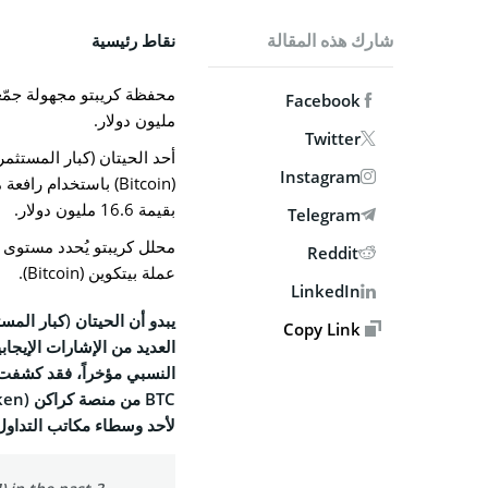
MPANY
شارك هذه المقالة
نقاط رئيسية
من نحن
Facebook
الاتصال ب
مليون دولار.
Twitter
الوظائف
أحد الحيتان (كبار المستثم
Instagram
السياسة 
بقيمة 16.6 مليون دولار.
Telegram
سياسة 
Reddit
الشروط 
عملة بيتكوين (Bitcoin).
LinkedIn
يبدو أن الحيتان (كبار المس
Copy Link
SOCIAL
العديد من الإشارات الإيجا
book
النسبي مؤخراً، فقد كشفت 
BTC من
منصة كراكن (Kraken) لتداول العملات الرقمية
X
لأحد وسطاء مكاتب التداول ال
gram
edIn