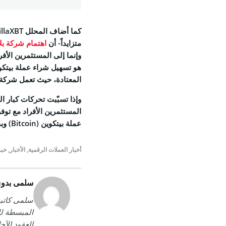
متزايداً- أن
اهتمام شركة بلاك روك
المعتادة، حيث تعمل شركة BlackRock ببساطةٍ كجهة حفظ وصائي لهذه الأصول
وإذا تسبّبت
تحركات كبار ال
المستثمرين الأفراد مع توف
عملة بيتكوين (Bitcoin) وبقية عملات القطاع بالتعرّض إلى
أخبار العملات الرقمية
,
الأخبار
,
خبر
سلمى بدو
سلمى كاتبة
المبسطة لل
العقود الآج