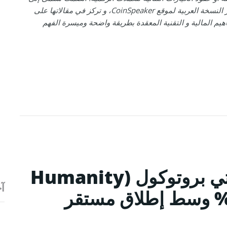
فريق تحرير النسخة العربية لموقع CoinSpeaker، و تركز في مقالاتها على
هيم المالية و التقنية المعقدة بطريقة واضحة وميسرة الفهم
ارتفاع سعر عملة هيومانيتي بروتوكول (Humanity
آخ
Protocol) بنسبة 70% وسط إطلاق مستقر