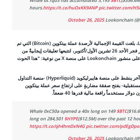
Whale bc1qd3 has accumulated 3,195
$BTC
($356.6M
hours.
https://t.co/huOxKK9ANP
pic.twitter.com/
RSS 
October 26, 2025
عملة بيتكوين (Bitcoin)
التي تم
لتتبعها تعليقات إيجابيةٌ من
أوساط مجتمعات الكريبتو على منشور Lookonchain على منصة X من نوعية: “هذا الحوت
ALL RIGHTS R
علاوةً على ذلك، قام حوت آخر ينشط على منصة هايبرليكويد (Hyperliquid) -منصة التداول
لمستقبلية- بفتح صفقة مضاربةٍ على ارتفاع سعر عملة بيتكوين
Whale 0xC50a opened a 40x long on 149
$BTC
($16.
long on 284,501
$HYPE
($12.5M) over the past 12 ho
https://t.co/qh4hmDxN4G
pic.twitter.com/pdEgDp
October 26, 2025