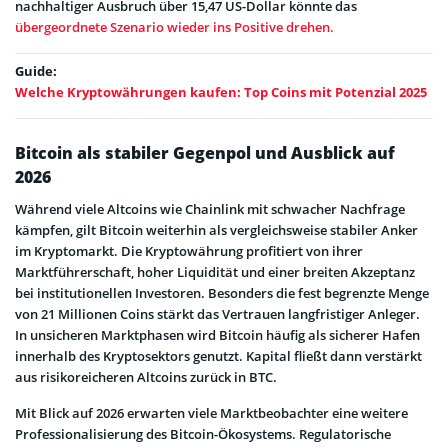
nachhaltiger Ausbruch über 15,47 US-Dollar könnte das
übergeordnete Szenario wieder ins Positive drehen.
Guide:
Welche Kryptowährungen kaufen: Top Coins mit Potenzial 2025
Bitcoin als stabiler Gegenpol und Ausblick auf
2026
Während viele Altcoins wie Chainlink mit schwacher Nachfrage
kämpfen, gilt Bitcoin weiterhin als vergleichsweise stabiler Anker
im Kryptomarkt. Die Kryptowährung profitiert von ihrer
Marktführerschaft, hoher Liquidität und einer breiten Akzeptanz
bei institutionellen Investoren. Besonders die fest begrenzte Menge
von 21 Millionen Coins stärkt das Vertrauen langfristiger Anleger.
In unsicheren Marktphasen wird Bitcoin häufig als sicherer Hafen
innerhalb des Kryptosektors genutzt. Kapital fließt dann verstärkt
aus risikoreicheren Altcoins zurück in BTC.
Mit Blick auf 2026 erwarten viele Marktbeobachter eine weitere
Professionalisierung des Bitcoin-Ökosystems. Regulatorische