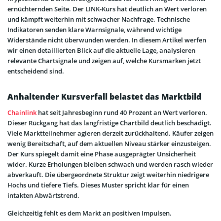
ernüchternden Seite. Der LINK-Kurs hat deutlich an Wert verloren
und kämpft weiterhin mit schwacher Nachfrage. Technische
Indikatoren senden klare Warnsignale, während wichtige
Widerstände nicht überwunden werden. In diesem Artikel werfen
wir einen detaillierten Blick auf die aktuelle Lage, analysieren
relevante Chartsignale und zeigen auf, welche Kursmarken jetzt
entscheidend sind.
Anhaltender Kursverfall belastet das Marktbild
Chainlink
hat seit Jahresbeginn rund 40 Prozent an Wert verloren.
Dieser Rückgang hat das langfristige Chartbild deutlich beschädigt.
Viele Marktteilnehmer agieren derzeit zurückhaltend. Käufer zeigen
wenig Bereitschaft, auf dem aktuellen Niveau stärker einzusteigen.
Der Kurs spiegelt damit eine Phase ausgeprägter Unsicherheit
wider. Kurze Erholungen bleiben schwach und werden rasch wieder
abverkauft. Die übergeordnete Struktur zeigt weiterhin niedrigere
Hochs und tiefere Tiefs. Dieses Muster spricht klar für einen
intakten Abwärtstrend.
Gleichzeitig fehlt es dem Markt an positiven Impulsen.