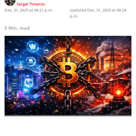
Sergei Timurov
Dez. 31, 2025 at 08:21 p.m.
Updated
Dez. 31, 2025 at 08:24
p.m.
5 Min. read