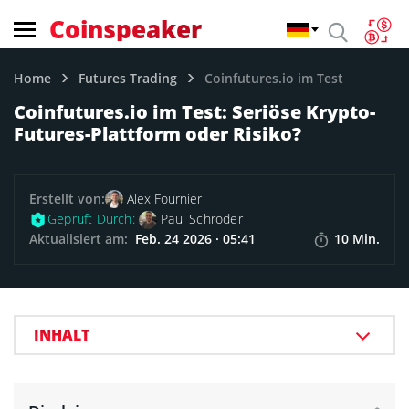
Coinspeaker
Home
Futures Trading
Coinfutures.io im Test
Coinfutures.io im Test: Seriöse Krypto-
Futures-Plattform oder Risiko?
Erstellt von:
Alex Fournier
Geprüft Durch:
Paul Schröder
Aktualisiert am:
Feb. 24 2026 · 05:41
10 Min.
INHALT