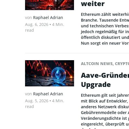
weiter
Ethereum zählt weiterh
von
Raphael Adrian
Branche. Tausende Entw
Aug. 6, 2026
• 4 Min.
und technischen Verbes
read
jedoch regelmäßig für 
öffentlich diskutiert un
Nun sorgt ein neuer Vor
ALTCOIN NEWS
,
CRYPT
Aave-Gründer
Upgrade
von
Raphael Adrian
Ethereum gilt seit Jahr
Aug. 5, 2026
• 4 Min.
mit Blick auf Entwickle
read
anderes Netzwerk diskut
Gebührenmodelle oder A
Veränderungsdichte ist 
eingereicht, überprüft u