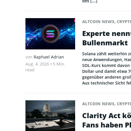
des […]
ALTCOIN NEWS
,
CRYPT
Experte nenn
Bullenmarkt
Solana zählt weiterhin 
von
Raphael Adrian
neue Anwendungen, Han
Aug. 4, 2026
• 5 Min.
SOL-Kurs kommt davon bi
read
Dollar und damit etwa 7
gegenüber anderen groß
Aus technischer Sicht fe
ALTCOIN NEWS
,
CRYPT
Clarity Act k
Fans haben P