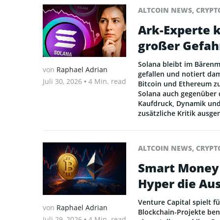
ALTCOIN NEWS
,
CRYPT
Ark-Experte k
großer Gefah
Solana bleibt im Bärenm
von
Raphael Adrian
gefallen und notiert da
Juli 30, 2026
• 4 Min. read
Bitcoin und Ethereum zul
Solana auch gegenüber 
Kaufdruck, Dynamik un
zusätzliche Kritik ausg
ALTCOIN NEWS
,
CRYPT
Smart Money z
Hyper die A
Venture Capital spielt f
von
Raphael Adrian
Blockchain-Projekte ben
Juli 29, 2026
• 4 Min. read