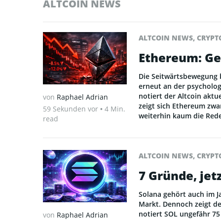
ALTCOIN NEWS
ALTCOIN NEWS
,
CRYPT
Ethereum: Gel
Die Seitwärtsbewegung b
erneut an der psycholog
notiert der Altcoin aktu
von
Raphael Adrian
zeigt sich Ethereum zwar
59 Sekunden vor
• 4 Min.
weiterhin kaum die Rede
read
ALTCOIN NEWS
,
CRYPT
7 Gründe, jet
Solana gehört auch im J
Markt. Dennoch zeigt der
notiert SOL ungefähr 75
von
Raphael Adrian