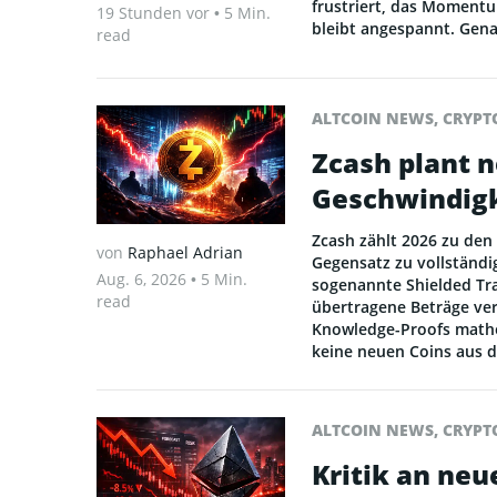
frustriert, das Momentu
19 Stunden vor
• 5 Min.
bleibt angespannt. Genau
read
ALTCOIN NEWS
,
CRYPT
Zcash plant 
Geschwindigk
Zcash zählt 2026 zu den
von
Raphael Adrian
Gegensatz zu vollständi
Aug. 6, 2026
• 5 Min.
sogenannte Shielded Tr
read
übertragene Beträge ver
Knowledge-Proofs mathem
keine neuen Coins aus 
ALTCOIN NEWS
,
CRYPT
Kritik an ne