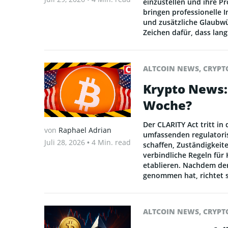
einzustellen und ihre P
bringen professionelle 
und zusätzliche Glaubwür
Zeichen dafür, dass lan
ALTCOIN NEWS
,
CRYPT
Krypto News:
Woche?
Der CLARITY Act tritt in
von
Raphael Adrian
umfassenden regulatori
Juli 28, 2026
• 4 Min. read
schaffen, Zuständigkeit
verbindliche Regeln für
etablieren. Nachdem der
genommen hat, richtet s
ALTCOIN NEWS
,
CRYPT