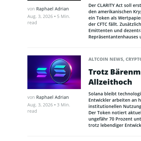
Der CLARITY Act soll e
von
Raphael Adrian
den amerikanischen Kryp
Aug. 3, 2026
• 5 Min.
ein Token als Wertpapier
read
der CFTC fällt. Zusätzli
Emittenten und dezent
Repräsentantenhauses 
ALTCOIN NEWS
,
CRYPT
Trotz Bärenm
Allzeithoch
Solana bleibt technolog
von
Raphael Adrian
Entwickler arbeiten an
Aug. 3, 2026
• 3 Min.
institutionellen Nutzun
read
Der Token notiert aktue
ungefähr 70 Prozent unt
trotz lebendiger Entwic