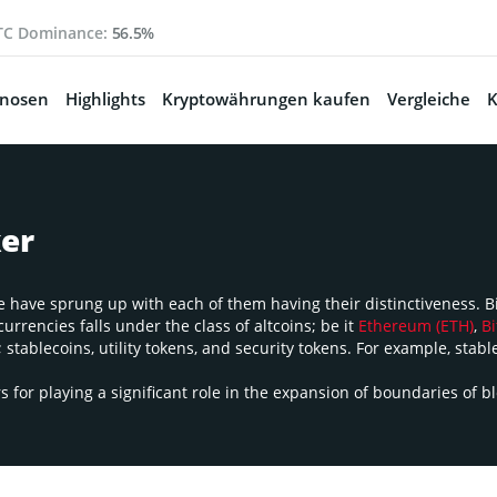
TC Dominance:
56.5%
gnosen
Highlights
Kryptowährungen kaufen
Vergleiche
K
ker
 have sprung up with each of them having their distinctiveness. Bit
rrencies falls under the class of altcoins; be it
Ethereum (ETH)
,
Bi
 stablecoins, utility tokens, and security tokens. For example, stab
 for playing a significant role in the expansion of boundaries of b