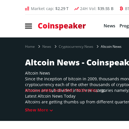
Market cap:
$2.29 T
24H Vol:
$39.55 B
B
Coinspeaker
News
Pro
Home
News
Cryptocurrency News
Altcoin News
Altcoin News - Coinspea
Altcoin News
Since the inception of bitcoin in 2009, thousands more
cryptocurrency each of the other thousands of cryptocu
Monero (XMR)
Altcoins are sub-divided into three categories namely;
,
EOS (EOS)
,
TRON (TRX)
, etc.
Latest Altcoin News Today
Altcoins are getting thumbs up from different quarters
Show More