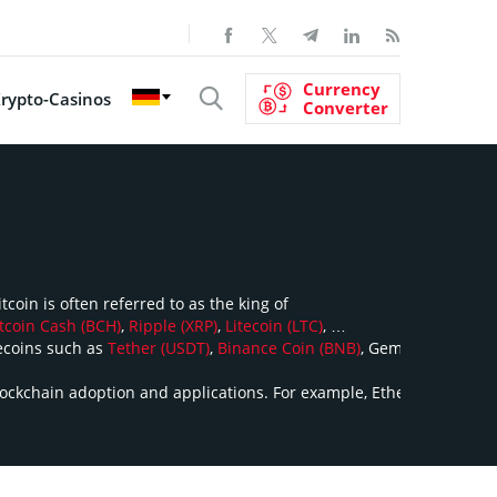
Currency
rypto-Casinos
Converter
coin is often referred to as the king of
tcoin Cash (BCH)
,
Ripple (XRP)
,
Litecoin (LTC)
,
lecoins such as
Tether (USDT)
,
Binance Coin (BNB)
, Gemini USD (GUS
lockchain adoption and applications. For example, Ethereum is known