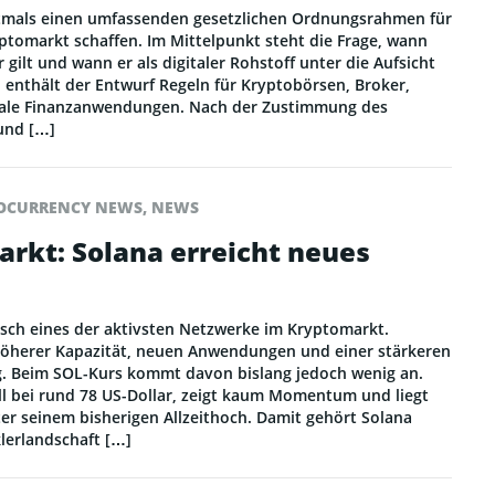
rstmals einen umfassenden gesetzlichen Ordnungsrahmen für
tomarkt schaffen. Im Mittelpunkt steht die Frage, wann
 gilt und wann er als digitaler Rohstoff unter die Aufsicht
ch enthält der Entwurf Regeln für Kryptobörsen, Broker,
rale Finanzanwendungen. Nach der Zustimmung des
und […]
OCURRENCY NEWS
,
NEWS
arkt: Solana erreicht neues
isch eines der aktivsten Netzwerke im Kryptomarkt.
 höherer Kapazität, neuen Anwendungen und einer stärkeren
g. Beim SOL-Kurs kommt davon bislang jedoch wenig an.
ll bei rund 78 US-Dollar, zeigt kaum Momentum und liegt
er seinem bisherigen Allzeithoch. Damit gehört Solana
klerlandschaft […]