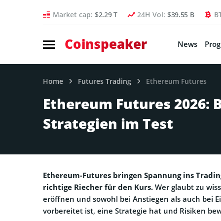
Market cap:
$2.29 T
24H Vol:
$39.55 B
B
Coinspeaker
News
Pro
Home
Futures Trading
Ethereum Futures
Ethereum Futures 2026: 
Strategien im Test
Ethereum-Futures bringen Spannung ins Trading,
richtige Riecher für den Kurs.
Wer glaubt zu wis
eröffnen und sowohl bei Anstiegen als auch bei Ei
vorbereitet ist, eine Strategie hat und Risiken be