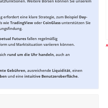
satzfunktionen. Weitere Börsen können Sie unserem
g erfordert eine klare Strategie, zum Beispiel
Day-
ls wie
TradingView
oder
CoinGlass
unterstützen Sie
ungsfindung.
petual Futures
fallen regelmäßig
tform und Marktsituation variieren können.
A
sich
rund um die Uhr handeln
, auch an
ente Gebühren
, ausreichende
Liquidität
, einen
aben
und eine
intuitive Benutzeroberfläche
.