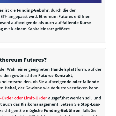
s ist die
Funding-Gebühr
, durch die der
 ETH angepasst wird. Ethereum Futures eröffnen
sowohl auf
steigende
als auch auf
fallende Kurse
ng
mit kleinem Kapitaleinsatz größere
Ethereum Futures?
 der Wahl einer geeigneten
Handelsplattform
, auf der
Sie den gewünschten
Futures-Kontrakt
,
 und entscheiden, ob Sie auf
steigende oder fallende
nen
Hebel
, der Gewinne wie Verluste verstärken kann.
-Order
oder
Limit-Order
ausgeführt werden soll, und
st auch das
Risikomanagement
: Setzen Sie
Stop-Loss-
sichtigen Sie mögliche
Funding-Gebühren
, falls Sie