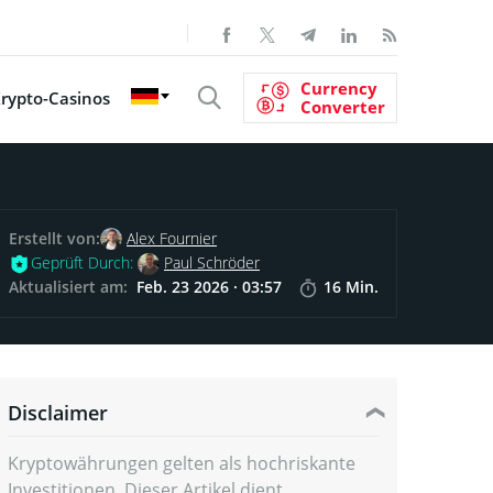
Currency
rypto-Casinos
Converter
Erstellt von:
Alex Fournier
Geprüft Durch:
Paul Schröder
Aktualisiert am:
Feb. 23 2026 · 03:57
16 Min.
Disclaimer
Kryptowährungen gelten als hochriskante
Investitionen. Dieser Artikel dient