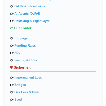
👉
DePIN & Infrastruktur
👉
AI Agents (DeFAI)
👉
Restaking & EigenLayer
📈 Für Trader
👉
Slippage
👉
Funding Rates
👉
FDV
👉
Vesting & Cliffs
🛡️ Sicherheit
👉
Impermanent Loss
👉
Bridges
👉
Gas Fees & Gwei
👉
Seed