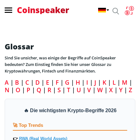
Coinspeaker
Home
Glossar
Glossar
Sind Sie unsicher, was einige der Begriffe auf CoinSpeaker
bedeuten? Zum Einstieg finden Sie hier unser Glossar zu
Kryptowährungen, Fintech und Finanzmärkten.
A
|
B
|
C
|
D
|
E
|
F
|
G
|
H
|
I
|
J
|
K
|
L
|
M
|
N
|
O
|
P
|
Q
|
R
|
S
|
T
|
U
|
V
|
W
|
X
|
Y
|
Z
🔥 Die wichtigsten Krypto-Begriffe 2026
🚀 Top Trends
👉
RWA (Real World Assets)