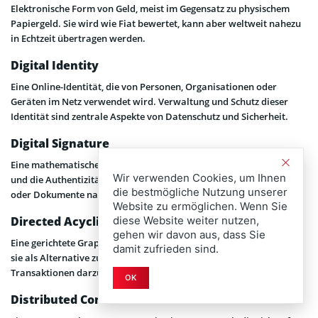
Elektronische Form von Geld, meist im Gegensatz zu physischem
Papiergeld. Sie wird wie Fiat bewertet, kann aber weltweit nahezu
in Echtzeit übertragen werden.
Digital Identity
Eine Online-Identität, die von Personen, Organisationen oder
Geräten im Netz verwendet wird. Verwaltung und Schutz dieser
Identität sind zentrale Aspekte von Datenschutz und Sicherheit.
Digital Signature
Eine mathematische Signatur, die durch Verschlüsselung entsteht
Wir verwenden Cookies, um Ihnen
und die Authentizität und Unverändertheit digitaler Nachrichten
die bestmögliche Nutzung unserer
oder Dokumente nachweist.
Website zu ermöglichen. Wenn Sie
Directed Acyclic Graph (DAG)
diese Website weiter nutzen,
gehen wir davon aus, dass Sie
Eine gerichtete Graphstruktur ohne Zyklen. Im Krypto-Kontext wird
damit zufrieden sind.
sie als Alternative zur klassischen Blockchain genutzt, um
Transaktionen darzustellen.
OK
Distributed Consensus