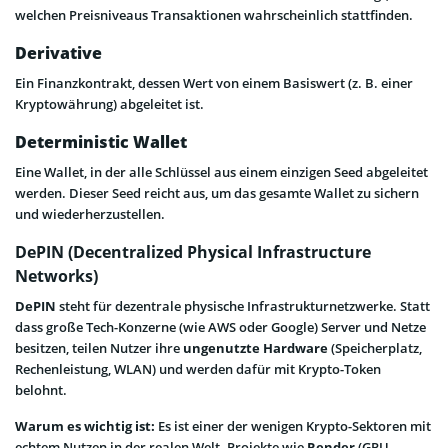
welchen Preisniveaus Transaktionen wahrscheinlich stattfinden.
Derivative
Ein Finanzkontrakt, dessen Wert von einem Basiswert (z. B. einer
Kryptowährung) abgeleitet ist.
Deterministic Wallet
Eine Wallet, in der alle Schlüssel aus einem einzigen Seed abgeleitet
werden. Dieser Seed reicht aus, um das gesamte Wallet zu sichern
und wiederherzustellen.
DePIN (Decentralized Physical Infrastructure
Networks)
DePIN
steht für dezentrale physische Infrastrukturnetzwerke. Statt
dass große Tech-Konzerne (wie AWS oder Google) Server und Netze
besitzen, teilen Nutzer ihre
ungenutzte Hardware
(Speicherplatz,
Rechenleistung, WLAN) und werden dafür mit Krypto-Token
belohnt.
Warum es wichtig ist:
Es ist einer der wenigen Krypto-Sektoren mit
echtem Nutzen in der realen Welt. Projekte wie
Render
(GPU-