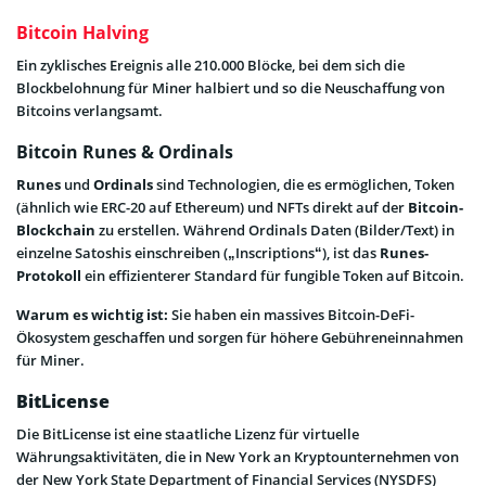
Bitcoin Halving
Ein zyklisches Ereignis alle 210.000 Blöcke, bei dem sich die
Blockbelohnung für Miner halbiert und so die Neuschaffung von
Bitcoins verlangsamt.
Bitcoin Runes & Ordinals
Runes
und
Ordinals
sind Technologien, die es ermöglichen, Token
(ähnlich wie ERC-20 auf Ethereum) und NFTs direkt auf der
Bitcoin-
Blockchain
zu erstellen. Während Ordinals Daten (Bilder/Text) in
einzelne Satoshis einschreiben („Inscriptions“), ist das
Runes-
Protokoll
ein effizienterer Standard für fungible Token auf Bitcoin.
Warum es wichtig ist:
Sie haben ein massives Bitcoin-DeFi-
Ökosystem geschaffen und sorgen für höhere Gebühreneinnahmen
für Miner.
BitLicense
Die BitLicense ist eine staatliche Lizenz für virtuelle
Währungsaktivitäten, die in New York an Kryptounternehmen von
der New York State Department of Financial Services (NYSDFS)