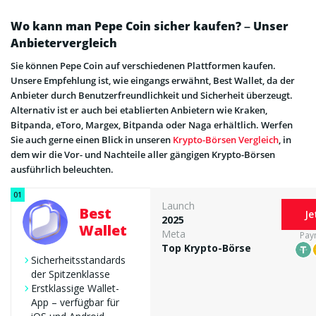
Wo kann man Pepe Coin sicher kaufen? – Unser
Anbietervergleich
Sie können Pepe Coin auf verschiedenen Plattformen kaufen.
Unsere Empfehlung ist, wie eingangs erwähnt, Best Wallet, da der
Anbieter durch Benutzerfreundlichkeit und Sicherheit überzeugt.
Alternativ ist er auch bei etablierten Anbietern wie Kraken,
Bitpanda, eToro, Margex, Bitpanda oder Naga erhältlich. Werfen
Sie auch gerne einen Blick in unseren
Krypto-Börsen Vergleich
, in
dem wir die Vor- und Nachteile aller gängigen Krypto-Börsen
ausführlich beleuchten.
Launch
Best
Je
2025
Wallet
Meta
Pay
Top Krypto-Börse
Sicherheitsstandards
der Spitzenklasse
Erstklassige Wallet-
App – verfügbar für