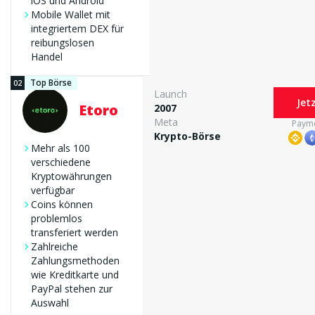
iOS und Android
Mobile Wallet mit
integriertem DEX für
reibungslosen
Handel
Top Börse
Launch
Jet
Etoro
2007
Meta
Paym
Krypto-Börse
Mehr als 100
verschiedene
Kryptowährungen
verfügbar
Coins können
problemlos
transferiert werden
Zahlreiche
Zahlungsmethoden
wie Kreditkarte und
PayPal stehen zur
Auswahl