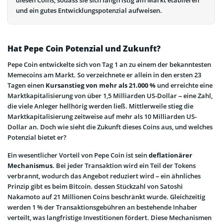
diesen Coins, sodass sie sich langfristig am Markt etablieren
und ein gutes Entwicklungspotenzial aufweisen.
Hat Pepe Coin Potenzial und Zukunft?
Pepe Coin entwickelte sich von Tag 1 an zu einem der bekanntesten
Memecoins am Markt. So verzeichnete er allein in den ersten 23
Tagen einen
Kursanstieg von mehr als 21.000 %
und erreichte eine
Marktkapitalisierung von über 1,5 Milliarden US-Dollar – eine Zahl,
die viele Anleger hellhörig werden ließ. Mittlerweile stieg die
Marktkapitalisierung zeitweise auf mehr als 10 Milliarden US-
Dollar an. Doch wie sieht die Zukunft dieses Coins aus, und welches
Potenzial bietet er?
Ein wesentlicher Vorteil von Pepe Coin ist sein
deflationärer
Mechanismus
. Bei jeder Transaktion wird ein Teil der Tokens
verbrannt, wodurch das Angebot reduziert wird – ein ähnliches
Prinzip gibt es beim Bitcoin. dessen Stückzahl von Satoshi
Nakamoto auf 21 Millionen Coins beschränkt wurde. Gleichzeitig
werden 1 % der Transaktionsgebühren an bestehende Inhaber
verteilt, was langfristige Investitionen fördert. Diese Mechanismen