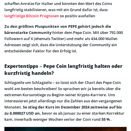
schaffen Anreize für Halter und könnten den Wert des Coins
langfristig stabilisieren, was mit ein Grund dafür ist, dass
langfristige Bitcoin Prognosen
so positiv ausfallen
Zu den größten Pluspunkten von PEPE gehört jedoch die
bärenstarke Community
hinter dem Pepe Coin. Mit über 792.000
Followern auf X (ehemals Twitter) und mehr als 434.000 Wallet-
Adressen zeigt sich, dass die Unterstützung der Community ein
entscheidender Faktor für den Erfolg ist.
Expertentipps – Pepe Coin langfristig halten oder
kurzfristig handeln?
Schlagzeile um Schlagzeile – so lässt sich der Chart des Pepe Coin
wohl am besten beschreiben! So sprachen wir ja bereits über die
extremen Kursanstiege zu Beginn seiner Krypto-Karriere. Uns
interessieren jetzt allerdings nur die Zahlen aus den vergangenen
Monaten.
So stieg der Kurs im Dezember 2024 zeitweise auf bis
zu 0,000027 USD an,
bevor es ab Januar zu einer starken Korrektur
kam. Innerhalb weniger Wochen verlor der Coin rund
55 %
.