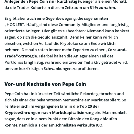
Anleger den Pepe Coin nur kurzfristig
(weniger als einen Monat),
da die Trader-Kohorte in diesem Zeitraum um
31 % zunahm.
Es gibt aber auch eine Gegenbewegung, die sogenannten
„HODLER“. Häufig sind diese Community-Mitglieder und langfristig
orientierte Anleger. Hier gilt es zu beachten: Niemand kann konkret
sagen, ob sich die Geduld auszahlt. Denn keiner kann wirklich
einsehen, welchen Verlauf die Kryptokurse am Ende wirklich
nehmen. Deshalb raten immer mehr Experten zu einer
„Core-and-
Trade“-Strategie
. Hierbei halten die Anleger einen Teil des
Portfolios langfristig, während ein zweiter Teil aktiv getradet wird,
um von kurzfristigen Schwankungen zu profitieren.
Vor- und Nachteile von Pepe Coin
Pepe Coin hat in kürzester Zeit sämtliche Rekorde gebrochen und
sich als einer der bekanntesten Memecoins am Markt etabliert. So
reihte er sich im vergangenen Jahr in die
Top 20 der
Kryptowährungen nach Marktkapitalisierung
ein. Man munkelt
sogar, dass er in einem Punkt dem Bitcoin den Rang ablaufen
könnte, nämlich als der am schnellsten verkaufte ICO.