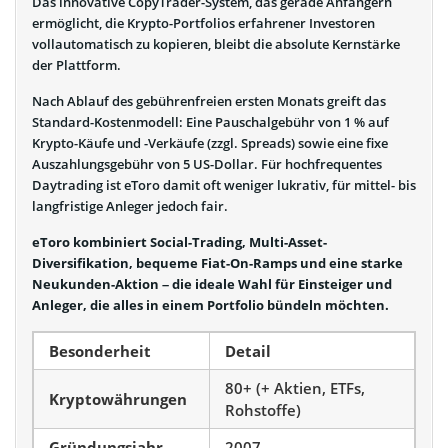
Das innovative CopyTrader-System, das gerade Anfängern
ermöglicht, die Krypto-Portfolios erfahrener Investoren
vollautomatisch zu kopieren, bleibt die absolute Kernstärke
der Plattform.
Nach Ablauf des gebührenfreien ersten Monats greift das
Standard-Kostenmodell: Eine Pauschalgebühr von 1 % auf
Krypto-Käufe und -Verkäufe (zzgl. Spreads) sowie eine fixe
Auszahlungsgebühr von 5 US-Dollar. Für hochfrequentes
Daytrading ist eToro damit oft weniger lukrativ, für mittel- bis
langfristige Anleger jedoch fair.
eToro kombiniert Social-Trading, Multi-Asset-
Diversifikation, bequeme Fiat-On-Ramps und eine starke
Neukunden-Aktion – die ideale Wahl für Einsteiger und
Anleger, die alles in einem Portfolio bündeln möchten.
Besonderheit
Detail
80+ (+ Aktien, ETFs,
Kryptowährungen
Rohstoffe)
Gründungsjahr
2007