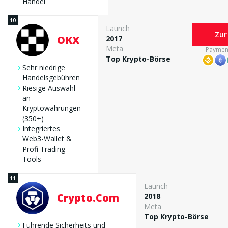
Handel
Launch
Zur
OKX
2017
Meta
Paymen
Top Krypto-Börse
Sehr niedrige
Handelsgebühren
Riesige Auswahl
an
Kryptowährungen
(350+)
Integriertes
Web3-Wallet &
Profi Trading
Tools
Launch
Crypto.com
2018
Meta
Top Krypto-Börse
Führende Sicherheits und