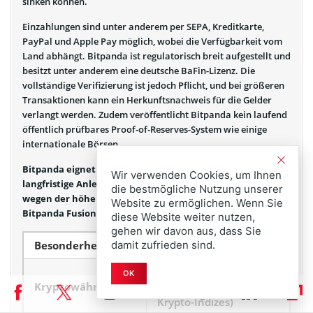
sinken können.
Einzahlungen sind unter anderem per SEPA, Kreditkarte,
PayPal und Apple Pay möglich, wobei die Verfügbarkeit vom
Land abhängt. Bitpanda ist regulatorisch breit aufgestellt und
besitzt unter anderem eine deutsche BaFin-Lizenz. Die
vollständige Verifizierung ist jedoch Pflicht, und bei größeren
Transaktionen kann ein Herkunftsnachweis für die Gelder
verlangt werden. Zudem veröffentlicht Bitpanda kein laufend
öffentlich prüfbares Proof-of-Reserves-System wie einige
internationale Börsen.
Bitpanda eignet sich damit besonders für Einsteiger und
Wir verwenden Cookies, um Ihnen
langfristige Anleger im DACH-Raum. Aktive Trader sollten
die bestmögliche Nutzung unserer
wegen der höheren Broker-Gebühren direkt prüfen, ob
Website zu ermöglichen. Wenn Sie
Bitpanda Fusion besser zu ihrem Handelsvolumen passt.
diese Website weiter nutzen,
gehen wir davon aus, dass Sie
damit zufrieden sind.
Besonderheit
Detail
600+ (zusätzlich Aktien,
OK
Kryptowährungen
ETFs, Edelmetalle und
Krypto-Indizes)