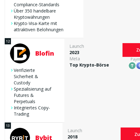
Compliance-Standards
Über 350 handelbare
Kryptowährungen
Krypto-Visa-Karte mit
attraktiven Belohnungen
Launch
Z
Blofin
2023
Meta
Paym
Top Krypto-Börse
Verifizierte
Sicherheit &
Custody
Spezialisierung auf
Futures &
Perpetuals
Integriertes Copy-
Trading
Launch
Zu
Bybit
2018