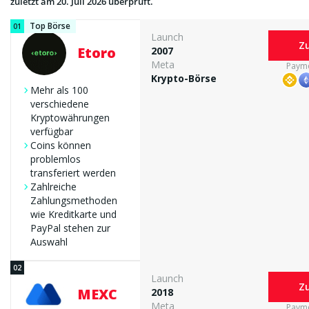
zuletzt am 20. Juli 2026 überprüft.
Top Börse
Launch
Zu
Etoro
2007
Meta
Paym
Krypto-Börse
Mehr als 100
verschiedene
Sicherheit & Regulierung
Kryptowährungen
verfügbar
Coins können
Gebühren
problemlos
transferiert werden
Zahlreiche
Handelsangebot
Zahlungsmethoden
wie Kreditkarte und
PayPal stehen zur
Benutzerfreundlichkeit
Auswahl
Ein- und Auszahlungen
Launch
Zu
MEXC
2018
Meta
Paym