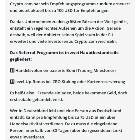
Crypto.com hat sein Empfehlungsprogramm rundum erneuert
und bietet aktuell bis zu 100 USD für Empfehlungen.
Da das Unternehmen zu den größten Börsen der Welt gehört,
entsteht ein regelrechtes Aufsehen um die Aktion. Gerade
deshalb, weil der Anbieter seinen Spielraum in der EU
erweitert und viele Investoren zu Crypto.com wechseln.
Das Referral-Programm ist in zwei Hauptbestandteile
gegliedert:
1️⃣ Handelsvolumen-basierte Boni (Trading Milestones)
2️⃣Level-Up-Bonus bei CRO-Staking oder Kartenreservierung
Es heißt also: Freunde einladen, beide bekommen Geld, doch
erst sobald gehandelt wird.
Wer in Deutschland lebt und eine Person aus Deutschland
einlädt, kann pro Empfehlung bis zu 75 USD allein über
Handelsaktivität verdienen. Dazu muss die eingeladene
Person innerhalb von 30 Tagen (über den gesendeten Link)
etwas investieren.