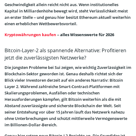
Geschwindigkeit allein reicht nicht aus. Wenn institutionelles
Kapital in Milliardenhöhe bewegt wird, steht Verlässlichkeit meist
an erster Stelle – und genau hier besitzt Ethereum aktuell weiterhin
einen erheblichen Wettbewerbsvorteil.
Kryptowährungen kaufen
– alles Wissenswerte für 2026
Bitcoin-Layer-2 als spannende Alternative: Profitieren
jetzt die zuverlässigsten Netzwerke?
Die jüngsten Probleme bei Sui zeigen, wie wichtig Zuverlässigkeit im
Blockchain-Sektor geworden ist. Genau deshalb richtet sich der
Blick vieler Investoren derzeit auf ein anderes Narrativ: Bitcoin
Layer 2. Während zahlreiche Smart-Contract-Plattformen mit
Skalierungsproblemen, Ausfällen oder technischen
Herausforderungen kämpfen, gilt Bitcoin weiterhin als die mit
Abstand zuverlässigste und sicherste Blockchain der Welt. Seit
seiner Entstehung vor über 15 Jahren läuft das Netzwerk nahezu
ohne Unterbrechungen und schützt mittlerweile Vermögenswerte
im Billionen-Dollar-Bereich.
Genau hier setzen neue Bitcoin-L2-Projekte an. Die Grundidee ist