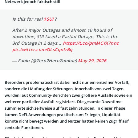
Netzwerk jedoch faktisch still.
Is this for real
$SUI
?
After 2 major Outages and almost 10 hours of
downtime, SUI faced a Partial Outage. This is the
3rd Outage in 2 days…
https://t.co/pmMCYX7nnc
pic.twitter.com/GLsCqnfrBq
— Fabio (@Zero2HeroZombie)
May 29, 2026
Besonders problematisch ist dabei nicht nur ein einzelner Vorfall,
sondern die Häufung der Störungen. Innerhalb von zwei Tagen
wurden laut Community-Berichten zwei größere Ausfälle sowie ein
weiterer partieller Ausfall registriert. Die gesamte Downtime
summierte sich zeitweise auf fast zehn Stunden. In dieser Phase
kamen DeFi-Anwendungen praktisch zum Erliegen, Liquidität
konnte nicht bewegt werden und Nutzer hatten keinen Zugriff auf
zentrale Funktionen.