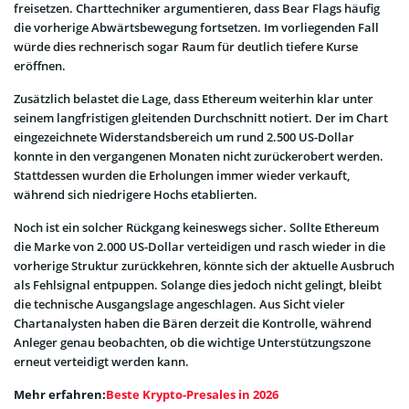
freisetzen. Charttechniker argumentieren, dass Bear Flags häufig
die vorherige Abwärtsbewegung fortsetzen. Im vorliegenden Fall
würde dies rechnerisch sogar Raum für deutlich tiefere Kurse
eröffnen.
Zusätzlich belastet die Lage, dass Ethereum weiterhin klar unter
seinem langfristigen gleitenden Durchschnitt notiert. Der im Chart
eingezeichnete Widerstandsbereich um rund 2.500 US-Dollar
konnte in den vergangenen Monaten nicht zurückerobert werden.
Stattdessen wurden die Erholungen immer wieder verkauft,
während sich niedrigere Hochs etablierten.
Noch ist ein solcher Rückgang keineswegs sicher. Sollte Ethereum
die Marke von 2.000 US-Dollar verteidigen und rasch wieder in die
vorherige Struktur zurückkehren, könnte sich der aktuelle Ausbruch
als Fehlsignal entpuppen. Solange dies jedoch nicht gelingt, bleibt
die technische Ausgangslage angeschlagen. Aus Sicht vieler
Chartanalysten haben die Bären derzeit die Kontrolle, während
Anleger genau beobachten, ob die wichtige Unterstützungszone
erneut verteidigt werden kann.
Mehr erfahren:
Beste Krypto-Presales in 2026