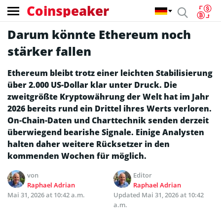
Coinspeaker
Darum könnte Ethereum noch
stärker fallen
Ethereum bleibt trotz einer leichten Stabilisierung
über 2.000 US-Dollar klar unter Druck. Die
zweitgrößte Kryptowährung der Welt hat im Jahr
2026 bereits rund ein Drittel ihres Werts verloren.
On-Chain-Daten und Charttechnik senden derzeit
überwiegend bearishe Signale. Einige Analysten
halten daher weitere Rücksetzer in den
kommenden Wochen für möglich.
von
Editor
Raphael Adrian
Raphael Adrian
Mai 31, 2026 at 10:42 a.m.
Updated
Mai 31, 2026 at 10:42
a.m.