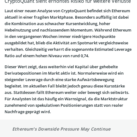
CryptoQuant sieht erhöhtes Risiko für weitere Verluste
Laut einer neuen Analyse von CryptoQuant befindet sich Ethereum
aktuell in einer fragilen Marktphase. Besonders auffällig ist dabei
die Kombination aus schwacher Kursentwicklung, hoher
Hebelnutzung und nachlassendem Momentum. Während Ethereum
in den vergangenen Wochen immer niedrigere Hochpunkte
ausgebildet hat, blieb die Aktivität am Spotmarkt vergleichsweise
verhalten. Gleichzeitig verharrt die sogenannte Estimated Leverage
Ratio auf einem hohen Niveau von rund 0,74.
Dieser Wert zeigt, dass weiterhin viel Kapital über gehebelte
Derivatepositionen im Markt aktiv ist. Normalerweise wird ein
steigender Leverage durch eine starke Aufwärtsbewegung
begleitet. Im aktuellen Fall bleibt jedoch genau diese Kursstärke
aus. Stattdessen fällt Ethereum weiter oder bewegt sich seitwärts.
Für Analysten ist das häufig ein Warnsignal, da die Marktstruktur
zunehmend von spekulativen Positionierungen statt von realer
Nachfrage geprägt wird.
Ethereum’s Downside Pressure May Continue