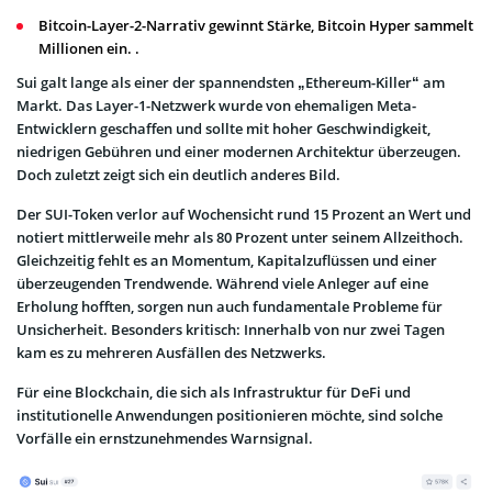
Bitcoin-Layer-2-Narrativ gewinnt Stärke, Bitcoin Hyper sammelt
Millionen ein. .
Sui galt lange als einer der spannendsten „Ethereum-Killer“ am
Markt. Das Layer-1-Netzwerk wurde von ehemaligen Meta-
Entwicklern geschaffen und sollte mit hoher Geschwindigkeit,
niedrigen Gebühren und einer modernen Architektur überzeugen.
Doch zuletzt zeigt sich ein deutlich anderes Bild.
Der SUI-Token verlor auf Wochensicht rund 15 Prozent an Wert und
notiert mittlerweile mehr als 80 Prozent unter seinem Allzeithoch.
Gleichzeitig fehlt es an Momentum, Kapitalzuflüssen und einer
überzeugenden Trendwende. Während viele Anleger auf eine
Erholung hofften, sorgen nun auch fundamentale Probleme für
Unsicherheit. Besonders kritisch: Innerhalb von nur zwei Tagen
kam es zu mehreren Ausfällen des Netzwerks.
Für eine Blockchain, die sich als Infrastruktur für DeFi und
institutionelle Anwendungen positionieren möchte, sind solche
Vorfälle ein ernstzunehmendes Warnsignal.