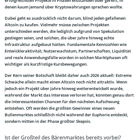
erfolgreichsten Projekte in Phasen entstanden oder gereift, in
denen kaum jemand über Kryptowährungen sprechen wollte.
Dabei geht es ausdrücklich nicht darum, blind jeden gefallenen
Altcoin zu kaufen. Vielmehr müsse zwischen Projekten
unterschieden werden, die lediglich aufgrund von Spekulation
gestiegen seien, und solchen, die über Jahre hinweg echte
Infrastruktur aufgebaut hätten. Fundamentale Kennzahlen wie
Entwickleraktivität, Nutzerwachstum, Partnerschaften, Liquidität
und reale Anwendungsfälle würden in solchen Marktphasen oft
wichtiger als kurzfristige Kursbewegungen.
Der Kern seiner Botschaft bleibt daher auch 2026 aktuell: Extreme
Schwäche allein macht einen Altcoin noch nicht attraktiv. Wenn
jedoch ein Projekt über Jahre hinweg weiterentwickelt wurde,
während der Markt das Interesse verloren hat, könnten genau dort
die interessantesten Chancen für den nächsten Aufschwung
entstehen. Oft werden die größten Gewinner eines neuen
Bullenmarktes schließlich nicht während der Euphorie entdeckt,
sondern mitten in der Phase größter Skepsis.
Ist der Großteil des Bärenmarktes bereits vorbei?