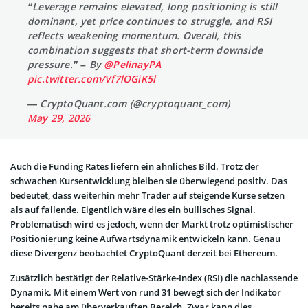
“Leverage remains elevated, long positioning is still
dominant, yet price continues to struggle, and RSI
reflects weakening momentum. Overall, this
combination suggests that short-term downside
pressure.” – By
@PelinayPA
pic.twitter.com/Vf7lOGiK5l
— CryptoQuant.com (@cryptoquant_com)
May 29, 2026
Auch die Funding Rates liefern ein ähnliches Bild. Trotz der
schwachen Kursentwicklung bleiben sie überwiegend positiv. Das
bedeutet, dass weiterhin mehr Trader auf steigende Kurse setzen
als auf fallende. Eigentlich wäre dies ein bullisches Signal.
Problematisch wird es jedoch, wenn der Markt trotz optimistischer
Positionierung keine Aufwärtsdynamik entwickeln kann. Genau
diese Divergenz beobachtet CryptoQuant derzeit bei Ethereum.
Zusätzlich bestätigt der Relative-Stärke-Index (RSI) die nachlassende
Dynamik. Mit einem Wert von rund 31 bewegt sich der Indikator
bereits nahe am überverkauften Bereich. Zwar kann dies