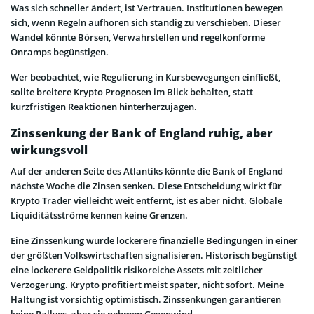
Was sich schneller ändert, ist Vertrauen. Institutionen bewegen
sich, wenn Regeln aufhören sich ständig zu verschieben. Dieser
Wandel könnte Börsen, Verwahrstellen und regelkonforme
Onramps begünstigen.
Wer beobachtet, wie Regulierung in Kursbewegungen einfließt,
sollte breitere Krypto Prognosen im Blick behalten, statt
kurzfristigen Reaktionen hinterherzujagen.
Zinssenkung der Bank of England ruhig, aber
wirkungsvoll
Auf der anderen Seite des Atlantiks könnte die Bank of England
nächste Woche die Zinsen senken. Diese Entscheidung wirkt für
Krypto Trader vielleicht weit entfernt, ist es aber nicht. Globale
Liquiditätsströme kennen keine Grenzen.
Eine Zinssenkung würde lockerere finanzielle Bedingungen in einer
der größten Volkswirtschaften signalisieren. Historisch begünstigt
eine lockerere Geldpolitik risikoreiche Assets mit zeitlicher
Verzögerung. Krypto profitiert meist später, nicht sofort. Meine
Haltung ist vorsichtig optimistisch. Zinssenkungen garantieren
keine Rallyes, aber sie nehmen Gegenwind.