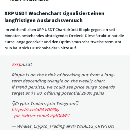
XRP USDT Wochenchart signalisiert einen
langfristigen Ausbruchsversuch
Im wöchentlichen XRP USDT Chart drückt Ripple gegen ein seit
Monaten bestehendes absteigendes Dreieck. Diese Struktur hat die
Kurse lange gedeckelt und den Optimismus schrittweise zermürbt.
Nun baut sich Druck nahe der Spitze auf.
#xrp
/usdt
Ripple is on the brink of breaking out from a long-
term descending triangle on the weekly chart
If trend persists, we could see price surge towards
target at $1.80, offering potential 200% gains
👇Crypto Traders-join Telegram👇
https://t.co/oRAVD0i3ly
.
pic.twitter.com/9vtjdGlWP1
— Whales_Crypto_Trading 🐋 (@WHALES_CRYPTOt)