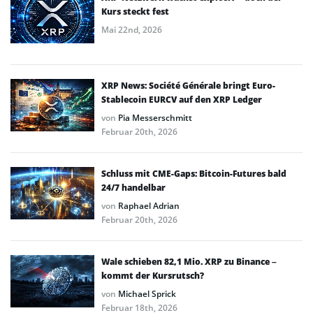
Kurs steckt fest
Mai 22nd, 2026
XRP News: Société Générale bringt Euro-
Stablecoin EURCV auf den XRP Ledger
von
Pia Messerschmitt
Februar 20th, 2026
Schluss mit CME-Gaps: Bitcoin-Futures bald
24/7 handelbar
von
Raphael Adrian
Februar 20th, 2026
Wale schieben 82,1 Mio. XRP zu Binance –
kommt der Kursrutsch?
von
Michael Sprick
Februar 18th, 2026