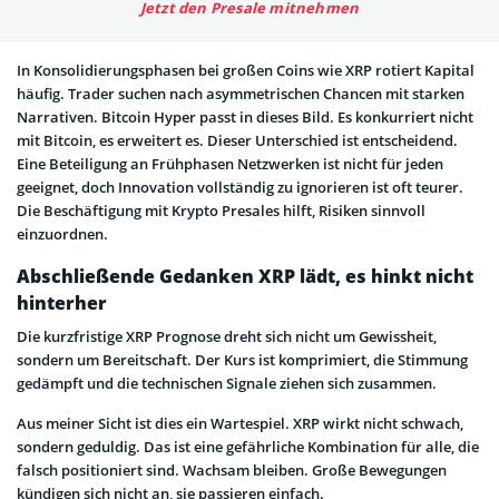
Jetzt den Presale mitnehmen
In Konsolidierungsphasen bei großen Coins wie XRP rotiert Kapital
häufig. Trader suchen nach asymmetrischen Chancen mit starken
Narrativen. Bitcoin Hyper passt in dieses Bild. Es konkurriert nicht
mit Bitcoin, es erweitert es. Dieser Unterschied ist entscheidend.
Eine Beteiligung an Frühphasen Netzwerken ist nicht für jeden
geeignet, doch Innovation vollständig zu ignorieren ist oft teurer.
Die Beschäftigung mit Krypto Presales hilft, Risiken sinnvoll
einzuordnen.
Abschließende Gedanken XRP lädt, es hinkt nicht
hinterher
Die kurzfristige XRP Prognose dreht sich nicht um Gewissheit,
sondern um Bereitschaft. Der Kurs ist komprimiert, die Stimmung
gedämpft und die technischen Signale ziehen sich zusammen.
Aus meiner Sicht ist dies ein Wartespiel. XRP wirkt nicht schwach,
sondern geduldig. Das ist eine gefährliche Kombination für alle, die
falsch positioniert sind. Wachsam bleiben. Große Bewegungen
kündigen sich nicht an, sie passieren einfach.