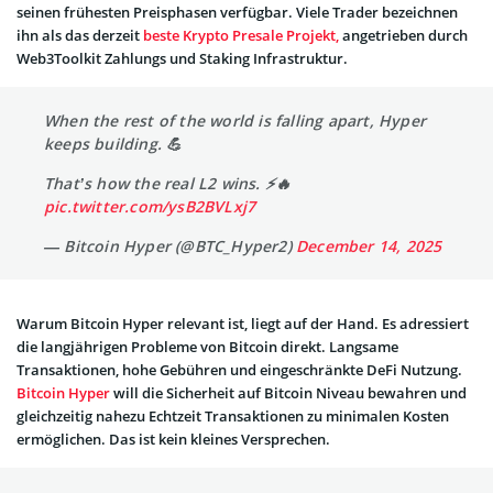
seinen frühesten Preisphasen verfügbar. Viele Trader bezeichnen
ihn als das derzeit
beste Krypto Presale Projekt,
angetrieben durch
Web3Toolkit Zahlungs und Staking Infrastruktur.
When the rest of the world is falling apart, Hyper
keeps building. 💪
That’s how the real L2 wins. ⚡️🔥
pic.twitter.com/ysB2BVLxj7
— Bitcoin Hyper (@BTC_Hyper2)
December 14, 2025
Warum Bitcoin Hyper relevant ist, liegt auf der Hand. Es adressiert
die langjährigen Probleme von Bitcoin direkt. Langsame
Transaktionen, hohe Gebühren und eingeschränkte DeFi Nutzung.
Bitcoin Hyper
will die Sicherheit auf Bitcoin Niveau bewahren und
gleichzeitig nahezu Echtzeit Transaktionen zu minimalen Kosten
ermöglichen. Das ist kein kleines Versprechen.