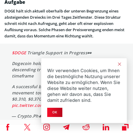
Aufgabe
DOGE hält sich aktuell oberhalb der unteren Begrenzung eines
absteigenden Dreiecks im Drei Tages Zeitfenster. Diese Struktur
schreit nicht nach Aufregung, geht aber oft einer explosiven
Auflösung voraus. Solche Phasen der Preisverengung enden meist
damit, dass das Momentum eine Richtung wählt.
$DOGE
Triangle Support in Progress👀
Dogecoin holding above the lower boundary of the
descending triangle formation on the 3-day
Wir verwenden Cookies, um Ihnen
timeframe
die bestmögliche Nutzung unserer
Website zu ermöglichen. Wenn Sie
A successful bounce could trigger upward
diese Website weiter nutzen,
movement toward targets at $0.155, $0.190, $0.250,
gehen wir davon aus, dass Sie
$0.310, $0.370, and $0.470🚀
$btc
$eth
$sol
damit zufrieden sind.
pic.twitter.com/8rGZkkT6I8
OK
— Crypto.Ph🔥 (@CryptoIlokano)
December 12, 2025