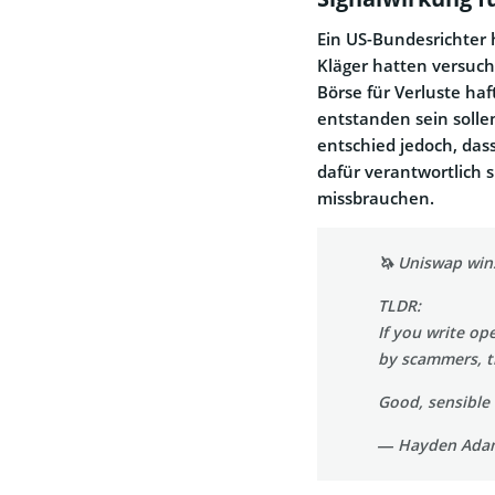
Ein US-Bundesrichter
Kläger hatten versuc
Börse für Verluste ha
entstanden sein solle
entschied jedoch, dass
dafür verantwortlich 
missbrauchen.
🦄 Uniswap win
TLDR:
If you write op
by scammers, t
Good, sensibl
— Hayden Ada