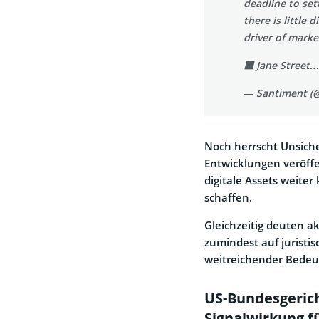
deadline to set
there is little 
driver of marke
🟦 Jane Street
— Santiment (
Noch herrscht Unsich
Entwicklungen veröffe
digitale Assets weiter
schaffen.
Gleichzeitig deuten a
zumindest auf juristis
weitreichender Bedeut
US-Bundesgerich
Signalwirkung f