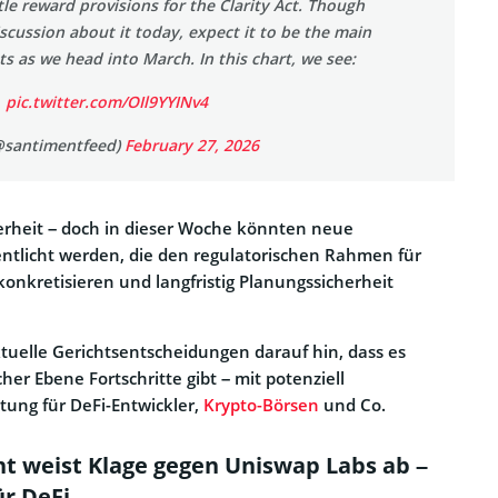
tle reward provisions for the Clarity Act. Though
discussion about it today, expect it to be the main
ts as we head into March. In this chart, we see:
…
pic.twitter.com/OIl9YYINv4
@santimentfeed)
February 27, 2026
erheit – doch in dieser Woche könnten neue
ntlicht werden, die den regulatorischen Rahmen für
 konkretisieren und langfristig Planungssicherheit
ktuelle Gerichtsentscheidungen darauf hin, dass es
cher Ebene Fortschritte gibt – mit potenziell
ung für DeFi-Entwickler,
Krypto-Börsen
und Co.
t weist Klage gegen Uniswap Labs ab –
ür DeFi