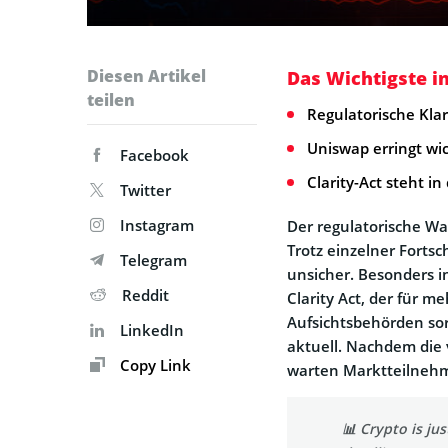
Diesen Artikel
Das Wichtigste i
teilen
Regulatorische Klar
Uniswap erringt wi
Facebook
Clarity-Act steht i
Twitter
Instagram
Der regulatorische Wa
Trotz einzelner Fortsch
Telegram
unsicher. Besonders i
Reddit
Clarity Act, der für 
Aufsichtsbehörden sor
LinkedIn
aktuell. Nachdem die 
Copy Link
warten Marktteilnehm
📊 Crypto is ju