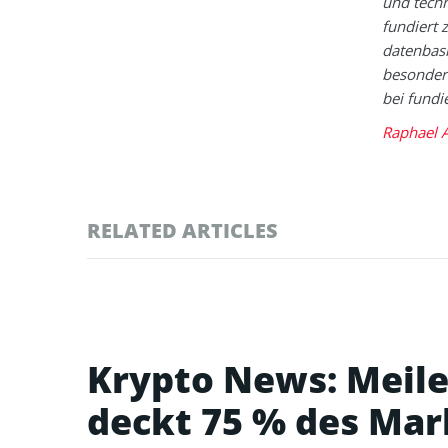
und tech
fundiert 
datenbasi
besondere
bei fundi
Raphael A
RELATED ARTICLES
Krypto News: Meile
deckt 75 % des Mar