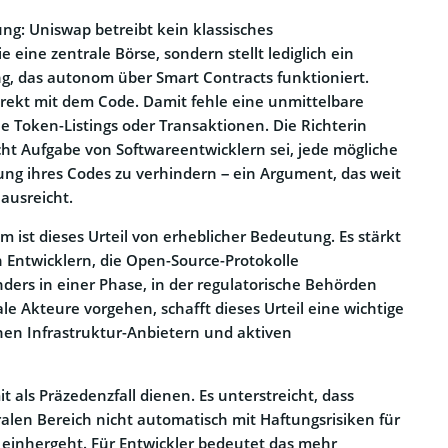
ng: Uniswap betreibt kein klassisches
 eine zentrale Börse, sondern stellt lediglich ein
ng, das autonom über Smart Contracts funktioniert.
irekt mit dem Code. Damit fehle eine unmittelbare
ne Token-Listings oder Transaktionen. Die Richterin
nicht Aufgabe von Softwareentwicklern sei, jede mögliche
ng ihres Codes zu verhindern – ein Argument, das weit
nausreicht.
 ist dieses Urteil von erheblicher Bedeutung. Es stärkt
n Entwicklern, die Open-Source-Protokolle
nders in einer Phase, in der regulatorische Behörden
le Akteure vorgehen, schafft dieses Urteil eine wichtige
hen Infrastruktur-Anbietern und aktiven
t als Präzedenzfall dienen. Es unterstreicht, dass
alen Bereich nicht automatisch mit Haftungsrisiken für
einhergeht. Für Entwickler bedeutet das mehr