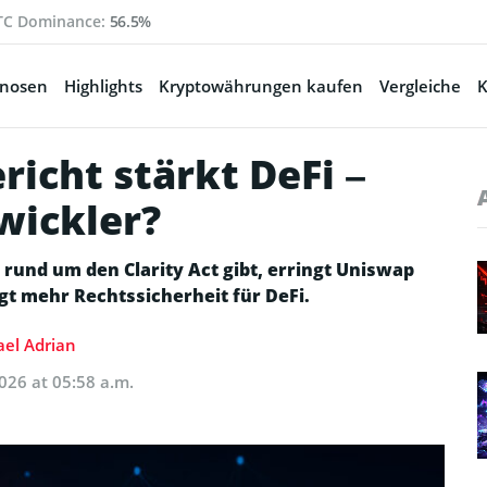
TC Dominance:
56.5%
gnosen
Highlights
Kryptowährungen kaufen
Vergleiche
K
icht stärkt DeFi –
wickler?
und um den Clarity Act gibt, erringt Uniswap
gt mehr Rechtssicherheit für DeFi.
el Adrian
026 at 05:58 a.m.