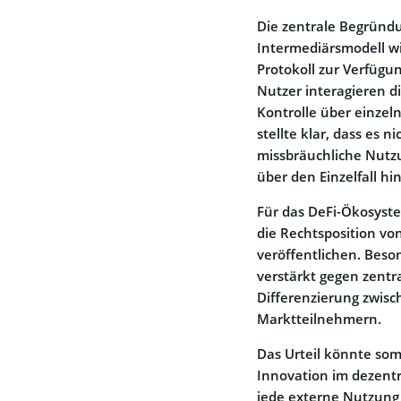
Die zentrale Begründu
Intermediärsmodell wie
Protokoll zur Verfügu
Nutzer interagieren d
Kontrolle über einzel
stellte klar, dass es 
missbräuchliche Nutzu
über den Einzelfall hi
Für das DeFi-Ökosystem
die Rechtsposition vo
veröffentlichen. Beso
verstärkt gegen zentra
Differenzierung zwisc
Marktteilnehmern.
Das Urteil könnte somi
Innovation im dezentr
jede externe Nutzung 