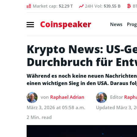
Market cap:
$2.29 T
24H Vol:
$39.55 B
B
Coinspeaker
News
Pro
Krypto News: US-Ger
Durchbruch für Ent
Während es noch keine neuen Nachrichten r
einen wichtigen Sieg in den USA. Daraus fol
von
Raphael Adrian
Editor
Rapha
März 3, 2026 at 05:58 a.m.
Updated
März 3, 2
2 Min. read