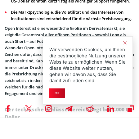
US-Dollar könnten kurzfristig als wichtiger Support fungieren.
Die Marktpsychologie, die Volatilität und das Interesse von
Institutionen sind entscheidend für die nächste Preisbewegung.
Open Interest ist eine wesentliche Größe im Derivatemarkt; sie
zeigt die Gesamtzahl aller offenen Positionen – sowohl Long als
auch Short – auf Futures, Optionen und vergleichbaren Produkten.
Wenn das Open Interest nach einem Crash wieder steigt, ist das ein
Wir verwenden Cookies, um Ihnen
Zeichen dafür, dass Händler und Anleger aktiv Positionen aufbauen
die bestmögliche Nutzung unserer
und bereit sind, Kapital in den Markt zu bringen. Ein Kurs, der noch
Website zu ermöglichen. Wenn Sie
immer unter Druck steht, beweist gleichzeitig, dass das Vertrauen in
diese Website weiter nutzen,
die Preisrichtung nicht vollständig zurückgekehrt ist. Ethereum
gehen wir davon aus, dass Sie
zeichnet sich in den Phasen, in denen es nach einem Rückgang die
damit zufrieden sind.
Weichen für die nächste Bewegung stellt, oft durch ein hohes
Engagement und eine ungewisse Kursentwicklung aus.
OK
Der technische Schlüsselbereich liegt bei 3.000 US-
Dollar
Ethereum hat momentan die 3.000 US-Dollar-Marke als
entscheidende Zone. Es wird von Analysten hervorgehoben, dass