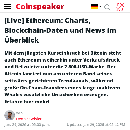
Coinspeaker
[Live] Ethereum: Charts,
Blockchain-Daten und News im
Überblick
Mit dem jüngsten Kurseinbruch bei Bitcoin steht
auch Ethereum weiherhin unter Verkaufsdruck
und fiel zuletzt unter die 2.800-USD-Marke. Der
Altcoin lanciert nun am unteren Band seines
seitwärts gerichteten Trendkanals, während
große On-Chain-Transfers eines lange inaktiven
Whales zusätzliche Unsicherheit erzeugen.
Erfahre hier mehr!
von
Dennis Geisler
Jan. 29, 2026 at 05:00 p.m.
Updated
Jan 29, 2026 at 05:42 PM