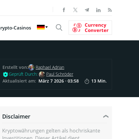
Currency
rypto-Casinos
Converter
Erstellt von:
Raphael Adrian
Geprüft Durch:
Paul Schröder
Aktualisiert am:
März 7 2026 · 03:58
13 Min.
Disclaimer
Kryptowährungen gelten als hochriskante
Investitionen. Dieser Artikel dient