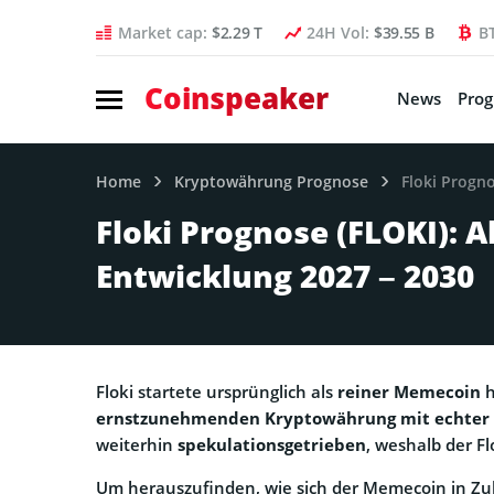
Market cap:
$2.29 T
24H Vol:
$39.55 B
B
Coinspeaker
News
Pro
Home
Kryptowährung Prognose
Floki Progn
Floki Prognose (FLOKI): A
Entwicklung 2027 – 2030
Floki startete ursprünglich als
reiner Memecoin
h
ernstzunehmenden Kryptowährung mit echter U
weiterhin
spekulationsgetrieben
, weshalb der F
Um herauszufinden, wie sich der Memecoin in Zu