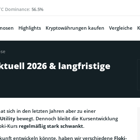
TC Dominance:
56.5%
gnosen
Highlights
Kryptowährungen kaufen
Vergleiche
K
ose
ktuell 2026 & langfristige
at sich in den letzten Jahren aber zu einer
tility
bewegt. Dennoch bleibt die Kursentwicklung
loki-Kurs
regelmäßig stark schwankt
.
kunft entwickeln könnte, haben wir verschiedene
Floki-