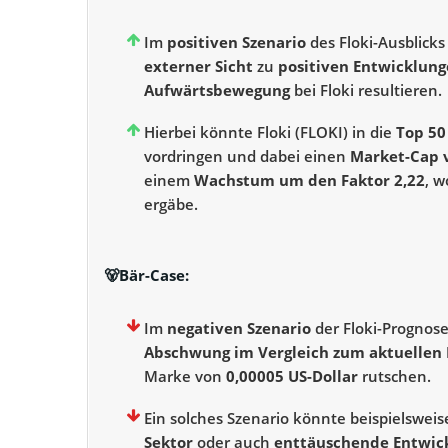
Im
positiven Szenario
des Floki-Ausblick
externer Sicht
zu
positiven Entwicklun
Aufwärtsbewegung
bei Floki resultieren.
Hierbei könnte Floki (FLOKI) in die
Top 50
vordringen und dabei einen
Market-Cap v
einem
Wachstum um den Faktor 2,22
, w
ergäbe.
🐻
Bär
-Case:
Im
negativen Szenario
der Floki-Prognos
Abschwung im Vergleich zum aktuellen
Marke von
0,00005 US-Dollar
rutschen.
Ein solches Szenario könnte beispielswei
Sektor
oder auch
enttäuschende Entwick