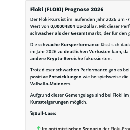
Floki (FLOKI) Prognose 2026
Der Floki-Kurs ist im laufenden Jahr 2026 um
-
Wert von
0,00004804 US-Dollar
. Mit dieser Pe
schwächer als der Gesamtmarkt
, der für den
Die
schwache Kursperformance
lässt sich dad
im Jahr 2026 zu
deutlichen Verlusten
kam, da 
andere Krypto-Bereiche
fokussierten.
Trotz dieser schwachen Performance gab es be
positive Entwicklungen
wie beispielsweise die
Valhalla-Mainnets
.
Aufgrund dieser Gemengelage sind bei Floki im
Kurssteigerungen
möglich.
🚀Bull-Case:
Im
optimistischen Szenario
der Floki-Pro