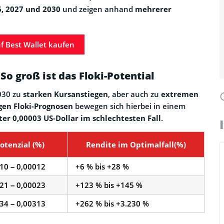
, 2027 und 2030
und zeigen anhand
mehrerer
uf Best Wallet kaufen
o groß ist das Floki-Potential
2030 zu
starken Kursanstiegen
, aber auch zu
extremen
igen Floki-Prognosen
bewegen sich hierbei in einem
ter 0,00003 US-Dollar im schlechtesten Fall
.
otenzial (%)
Rendite im Optimalfall(%)
10 – 0,00012
+6 % bis +28 %
21 – 0,00023
+123 % bis +145 %
34 – 0,00313
+262 % bis +3.230 %