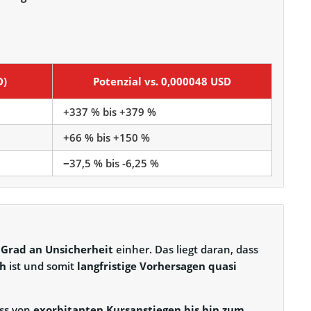
D)
Potenzial vs. 0,000048 USD
+337 % bis +379 %
+66 % bis +150 %
−37,5 % bis -6,25 %
Grad an Unsicherheit
einher. Das liegt daran, dass
ch
ist und somit
langfristige Vorhersagen quasi
ass von
exorbitanten Kursanstiegen bis hin zum