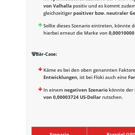
von Valhalla
positiv und es kommt zude
gleichzeitiger
positiver bzw. neutraler
Sollte dieses Szenario eintreten, könnte d
hierbei erneut die Marke von
0,00010000
🐻
Bär
-Case:
Käme es bei den oben genannten Faktor
Entwicklungen
, ist bei Floki auch eine
Fo
In einem
negativen Szenario
könnte der F
von 0,00003724 US-Dollar
rutschen.
Szenario
Kursziel (US