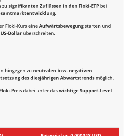
m zu
signifikanten Zuflüssen in den Floki-ETP
bei
 Gesamtmarktentwicklung
.
er Floki-Kurs eine
Aufwärtsbewegung
starten und
 US-Dollar
überschreiten.
en hingegen zu
neutralen bzw. negativen
rtsetzung des diesjährigen Abwärtstrends
möglich.
loki-Preis dabei unter das
wichtige Support-Level
D)
Potenzial vs. 0,000048 USD