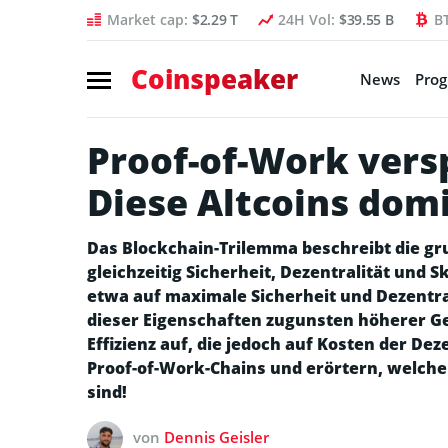
Market cap:
$2.29 T
24H Vol:
$39.55 B
B
Coinspeaker
News
Pro
Proof-of-Work versp
Diese Altcoins dom
Das Blockchain-Trilemma beschreibt die g
gleichzeitig Sicherheit, Dezentralität und 
etwa auf maximale Sicherheit und Dezentral
dieser Eigenschaften zugunsten höherer G
Effizienz auf, die jedoch auf Kosten der De
Proof-of-Work-Chains und erörtern, welche
sind!
von
Dennis Geisler