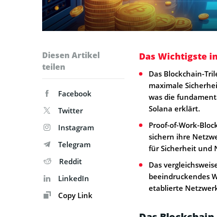
Diesen Artikel
Das Wichtigste i
teilen
Das Blockchain-Tril
maximale Sicherhei
Facebook
was die fundament
Solana erklärt.
Twitter
Proof-of-Work-Block
Instagram
sichern ihre Netzw
Telegram
für Sicherheit und
Reddit
Das vergleichsweise
beeindruckendes Wa
LinkedIn
etablierte Netzwerk
Copy Link
Das Blockchain