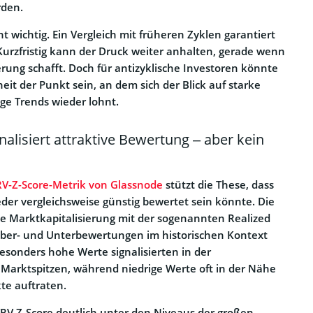
rden.
t wichtig. Ein Vergleich mit früheren Zyklen garantiert
urzfristig kann der Druck weiter anhalten, gerade wenn
ierung schafft. Doch für antizyklische Investoren könnte
it der Punkt sein, an dem sich der Blick auf starke
ige Trends wieder lohnt.
alisiert attraktive Bewertung – aber kein
V-Z-Score-Metrik von Glassnode
stützt die These, dass
eder vergleichsweise günstig bewertet sein könnte. Die
ie Marktkapitalisierung mit der sogenannten Realized
Über- und Unterbewertungen im historischen Kontext
esonders hohe Werte signalisierten in der
Marktspitzen, während niedrige Werte oft in der Nähe
te auftraten.
VRV Z-Score deutlich unter den Niveaus der großen