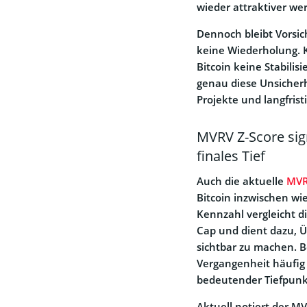
wieder attraktiver we
Dennoch bleibt Vorsich
keine Wiederholung. K
Bitcoin keine Stabilis
genau diese Unsicherhe
Projekte und langfrist
MVRV Z-Score sign
finales Tief
Auch die aktuelle
MVR
Bitcoin inzwischen wi
Kennzahl vergleicht d
Cap und dient dazu, 
sichtbar zu machen. B
Vergangenheit häufig 
bedeutender Tiefpunk
Aktuell notiert der M