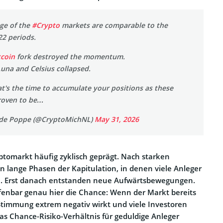
age of the
#Crypto
markets are comparable to the
22 periods.
tcoin
fork destroyed the momentum.
 Luna and Celsius collapsed.
hat's the time to accumulate your positions as these
roven to be…
 de Poppe (@CryptoMichNL)
May 31, 2026
yptomarkt häufig zyklisch geprägt. Nach starken
n lange Phasen der Kapitulation, in denen viele Anleger
en. Erst danach entstanden neue Aufwärtsbewegungen.
fenbar genau hier die Chance: Wenn der Markt bereits
e Stimmung extrem negativ wirkt und viele Investoren
s Chance-Risiko-Verhältnis für geduldige Anleger