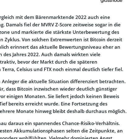
Vergleich mit dem Bärenmarktende 2022 auch eine
g. Damals fiel der MVRV Z-Score zeitweise sogar in die
one und markierte die stärkste Unterbewertung des
Zyklus. Von solchen Extremwerten ist Bitcoin derzeit
hlich erinnert das aktuelle Bewertungsniveau eher an
nn des Jahres 2022. Auch damals wirkten viele
traktiv, bevor der Markt durch die späteren
rra, Celsius und FTX noch einmal deutlich tiefer fiel.
Anleger die aktuelle Situation differenziert betrachten.
ür, dass Bitcoin inzwischen wieder deutlich günstiger
vor einigen Monaten. Sie liefert jedoch keinen Beweis
 Tief bereits erreicht wurde. Eine Fortsetzung des
hrere Monate hinweg bleibt deshalb durchaus möglich.
au daraus ein spannendes Chance-Risiko-Verhältnis.
besten Akkumulationsphasen selten die Zeitpunkte, an
sonders wohlfühlten. Vielmehr dominierten Angst,