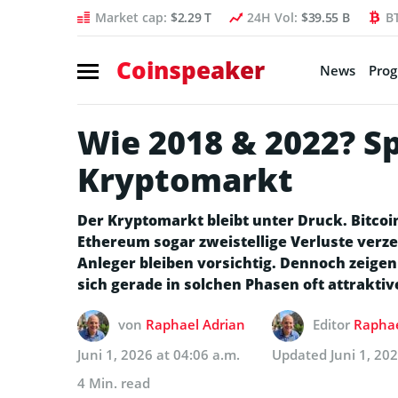
Market cap:
$2.29 T
24H Vol:
$39.55 B
B
Coinspeaker
News
Pro
Wie 2018 & 2022? 
Kryptomarkt
Der Kryptomarkt bleibt unter Druck. Bitcoi
Ethereum sogar zweistellige Verluste verz
Anleger bleiben vorsichtig. Dennoch zeige
sich gerade in solchen Phasen oft attrakti
von
Raphael Adrian
Editor
Raphae
Juni 1, 2026 at 04:06 a.m.
Updated
Juni 1, 20
4 Min. read