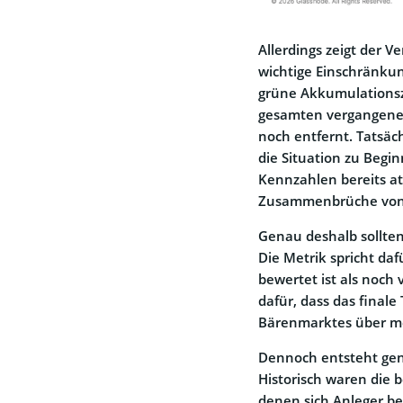
Allerdings zeigt der 
wichtige Einschränkun
grüne Akkumulationsz
gesamten vergangenen 
noch entfernt. Tatsäc
die Situation zu Begi
Kennzahlen bereits at
Zusammenbrüche von Te
Genau deshalb sollten 
Die Metrik spricht daf
bewertet ist als noch 
dafür, dass das finale
Bärenmarktes über me
Dennoch entsteht gen
Historisch waren die 
denen sich Anleger be