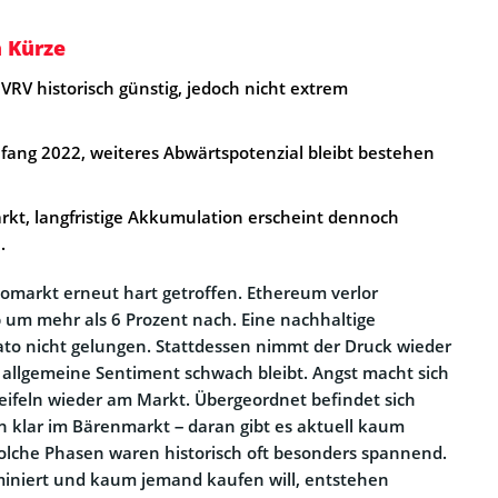
n Kürze
MVRV historisch günstig, jedoch nicht extrem
nfang 2022, weiteres Abwärtspotenzial bleibt bestehen
rkt, langfristige Akkumulation erscheint dennoch
.
omarkt erneut hart getroffen. Ethereum verlor
ab um mehr als 6 Prozent nach. Eine nachhaltige
 dato nicht gelungen. Stattdessen nimmt der Druck wieder
allgemeine Sentiment schwach bleibt. Angst macht sich
zweifeln wieder am Markt. Übergeordnet befindet sich
n klar im Bärenmarkt – daran gibt es aktuell kaum
olche Phasen waren historisch oft besonders spannend.
niert und kaum jemand kaufen will, entstehen