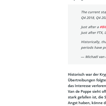
The current st
Q4 2018, Q4 20
Just after a
#Bi
Just after FTX,
Historically, t
periods have p
— Michaël van
Historisch war der Kr
Übertreibungen folgte
das Interesse verlor
Van de Poppe sieht of
stark gefallen ist, di
Angst haben, könne da