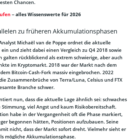
 besten Chancen.
ufen
– alles Wissenswerte für 2026
rallelen zu früheren Akkumulationsphasen
nalyst Michaël van de Poppe ordnet die aktuelle
 ein und zieht dabei einen Vergleich zu Q4 2018 sowie
 galten rückblickend als extrem schwierige, aber auch
nkte im Kryptomarkt. 2018 war der Markt nach dem
dem Bitcoin-Cash-Fork massiv eingebrochen. 2022
die Zusammenbrüche von Terra/Luna, Celsius und FTX
gesamte Branche schwer.
iert nun, dass die aktuelle Lage ähnlich sei: schwaches
Stimmung, viel Angst und kaum Risikobereitschaft.
on habe in der Vergangenheit oft die Phase markiert,
nleger begonnen hätten, Positionen aufzubauen. Seine
it nicht, dass der Markt sofort dreht. Vielmehr sieht er
als mögliche Akkumulationsphase.