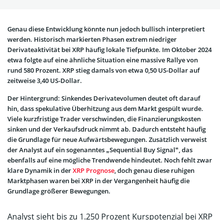
Genau diese Entwicklung könnte nun jedoch bullisch interpretiert
werden. Historisch markierten Phasen extrem niedriger
Derivateaktivität bei XRP häufig lokale Tiefpunkte. Im Oktober 2024
etwa folgte auf eine ähnliche Situation eine massive Rallye von
rund 580 Prozent. XRP stieg damals von etwa 0,50 US-Dollar auf
zeitweise 3,40 US-Dollar.
Der Hintergrund: Sinkendes Derivatevolumen deutet oft darauf
hin, dass spekulative Überhitzung aus dem Markt gespült wurde.
Viele kurzfristige Trader verschwinden, die Finanzierungskosten
sinken und der Verkaufsdruck nimmt ab. Dadurch entsteht häufig
die Grundlage für neue Aufwärtsbewegungen. Zusätzlich verweist
der Analyst auf ein sogenanntes „Sequential Buy Signal“, das
ebenfalls auf eine mögliche Trendwende hindeutet. Noch fehlt zwar
klare Dynamik in der
XRP Prognose
, doch genau diese ruhigen
Marktphasen waren bei XRP in der Vergangenheit häufig die
Grundlage größerer Bewegungen.
Analyst sieht bis zu 1.250 Prozent Kurspotenzial bei XRP