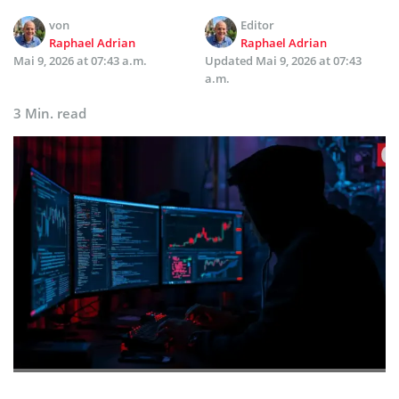
von
Editor
Raphael Adrian
Raphael Adrian
Mai 9, 2026 at 07:43 a.m.
Updated
Mai 9, 2026 at 07:43
a.m.
3 Min. read