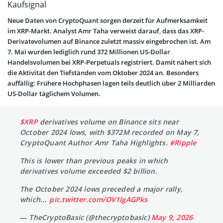
Kaufsignal
Neue Daten von CryptoQuant sorgen derzeit für Aufmerksamkeit
im XRP-Markt. Analyst Amr Taha verweist darauf, dass das XRP-
Derivatevolumen auf Binance zuletzt massiv eingebrochen ist. Am
7. Mai wurden lediglich rund 372 Millionen US-Dollar
Handelsvolumen bei XRP-Perpetuals registriert. Damit nähert sich
die Aktivität den Tiefständen vom Oktober 2024 an. Besonders
auffällig: Frühere Hochphasen lagen teils deutlich über 2 Milliarden
US-Dollar täglichem Volumen.
$XRP
derivatives volume on Binance sits near
October 2024 lows, with $372M recorded on May 7,
CryptoQuant Author Amr Taha Highlights.
#Ripple
This is lower than previous peaks in which
derivatives volume exceeded $2 billion.
The October 2024 lows preceded a major rally,
which…
pic.twitter.com/OV1lgAGPks
— TheCryptoBasic (@thecryptobasic)
May 9, 2026