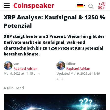
Coinspeaker
XRP Analyse: Kaufsignal & 1250 %
Potenzial
XRP steigt heute um 2 Prozent. Weiterhin gibt der
Derivatemarkt ein Kaufsignal, während
charttechnisch bis zu 1250 Prozent Kurspotenzial
bestehen könnte.
von
Editor
Raphael Adrian
Raphael Adrian
Mai 9, 2026 at 11:45 a.m.
Updated
Mai 9, 2026 at 11:46
a.m.
4 Min. read