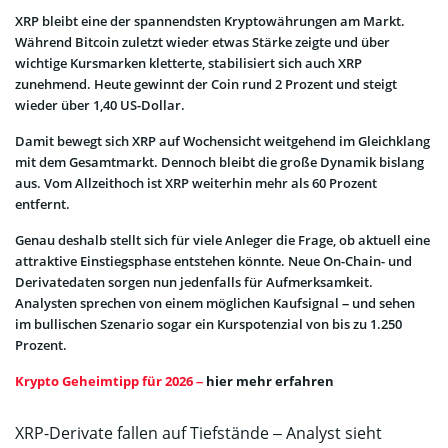
XRP bleibt eine der spannendsten Kryptowährungen am Markt.
Während Bitcoin zuletzt wieder etwas Stärke zeigte und über
wichtige Kursmarken kletterte, stabilisiert sich auch XRP
zunehmend. Heute gewinnt der Coin rund 2 Prozent und steigt
wieder über 1,40 US-Dollar.
Damit bewegt sich XRP auf Wochensicht weitgehend im Gleichklang
mit dem Gesamtmarkt. Dennoch bleibt die große Dynamik bislang
aus. Vom Allzeithoch ist XRP weiterhin mehr als 60 Prozent
entfernt.
Genau deshalb stellt sich für viele Anleger die Frage, ob aktuell eine
attraktive Einstiegsphase entstehen könnte. Neue On-Chain- und
Derivatedaten sorgen nun jedenfalls für Aufmerksamkeit.
Analysten sprechen von einem möglichen Kaufsignal – und sehen
im bullischen Szenario sogar ein Kurspotenzial von bis zu 1.250
Prozent.
Krypto Geheimtipp für 2026 –
hier mehr erfahren
XRP-Derivate fallen auf Tiefstände – Analyst sieht