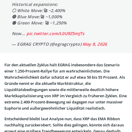
Historical expansions:
⚪ White Move:🚀 ~2,400%
🔵 Blue Move:🚀 ~1,000%
🟢 Green Move: 🚀 ~1,250%
Now…
pic.twitter.com/L0U9Z5mJTs
— EGRAG CRYPTO (@egragcrypto)
May 8, 2026
Für den aktuellen Zyklus hält EGRAG insbesondere das Szenario
einer 1.250-Prozent-Rallye für am wahrscheinlichsten. Die
Wahrscheinlichkeit dafür schätzt er auf etwa 50 bis 55 Prozent. Als
Gründe nennt er die aktuelle Marktstruktur, die
Liquiditätsbedingungen sowie die mittlerweile deutlich höhere
Marktkapitalisierung von XRP im Vergleich zu früheren Zyklen. Eine
extreme 2.400-Prozent-Bewegung sei dagegen nur unter massiver
Euphorie und außergewöhnlicher Liquidität realistisch.
Entscheidend bleibt laut Analyse nun, dass XRP das EMA Ribbon
nachhaltig zurückerobert. Sollte dies gelingen, könnte sich daraus
erneut eine größere Trendbewegung entwickeln. Genau deshalb