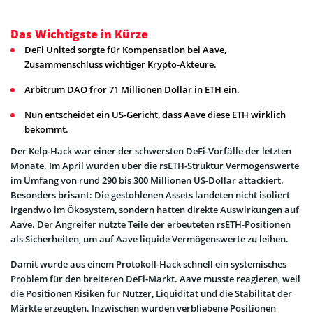
Das Wichtigste in Kürze
DeFi United sorgte für Kompensation bei Aave,
Zusammenschluss wichtiger Krypto-Akteure.
Arbitrum DAO fror 71 Millionen Dollar in ETH ein.
Nun entscheidet ein US-Gericht, dass Aave diese ETH wirklich
bekommt.
Der Kelp-Hack war einer der schwersten DeFi-Vorfälle der letzten
Monate. Im April wurden über die rsETH-Struktur Vermögenswerte
im Umfang von rund 290 bis 300 Millionen US-Dollar attackiert.
Besonders brisant: Die gestohlenen Assets landeten nicht isoliert
irgendwo im Ökosystem, sondern hatten direkte Auswirkungen auf
Aave. Der Angreifer nutzte Teile der erbeuteten rsETH-Positionen
als Sicherheiten, um auf Aave liquide Vermögenswerte zu leihen.
Damit wurde aus einem Protokoll-Hack schnell ein systemisches
Problem für den breiteren DeFi-Markt. Aave musste reagieren, weil
die Positionen Risiken für Nutzer, Liquidität und die Stabilität der
Märkte erzeugten. Inzwischen wurden verbliebene Positionen