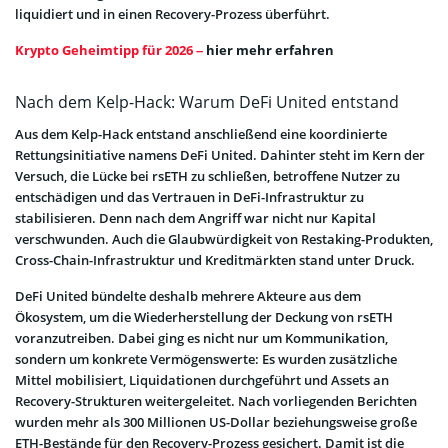
liquidiert und in einen Recovery-Prozess überführt.
Krypto Geheimtipp für 2026 –
hier mehr erfahren
Nach dem Kelp-Hack: Warum DeFi United entstand
Aus dem Kelp-Hack entstand anschließend eine koordinierte
Rettungsinitiative namens DeFi United. Dahinter steht im Kern der
Versuch, die Lücke bei rsETH zu schließen, betroffene Nutzer zu
entschädigen und das Vertrauen in DeFi-Infrastruktur zu
stabilisieren. Denn nach dem Angriff war nicht nur Kapital
verschwunden. Auch die Glaubwürdigkeit von Restaking-Produkten,
Cross-Chain-Infrastruktur und Kreditmärkten stand unter Druck.
DeFi United bündelte deshalb mehrere Akteure aus dem
Ökosystem, um die Wiederherstellung der Deckung von rsETH
voranzutreiben. Dabei ging es nicht nur um Kommunikation,
sondern um konkrete Vermögenswerte: Es wurden zusätzliche
Mittel mobilisiert, Liquidationen durchgeführt und Assets an
Recovery-Strukturen weitergeleitet. Nach vorliegenden Berichten
wurden mehr als 300 Millionen US-Dollar beziehungsweise große
ETH-Bestände für den Recovery-Prozess gesichert. Damit ist die