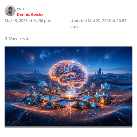
von
Dennis Geisler
Mai 19, 2026 at 04:36 p.m.
Updated
Mai 20, 2026 at 10:53
a.m.
3 Min. read