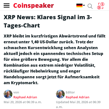
Coinspeaker
XRP News: Klares Signal im 3-
Tages-Chart
XRP bleibt im kurzfristigen Abwärtstrend und fällt
erneut unter 1,40 US-Dollar zurück. Trotz der
schwachen Kursentwicklung sehen Analysten
aktuell jedoch ein spannendes technisches Setup
für eine größere Bewegung. Vor allem die
Kombination aus extrem niedriger Volatilität,
rückläufiger Hebelwirkung und enger
Handelsspanne sorgt jetzt für Aufmerksamkeit
am Kryptomarkt.
von
Editor
Raphael Adrian
Raphael Adrian
Mai 20, 2026 at 06:39 a.m.
Updated
Mai 20, 2026 at 06:39
a.m.