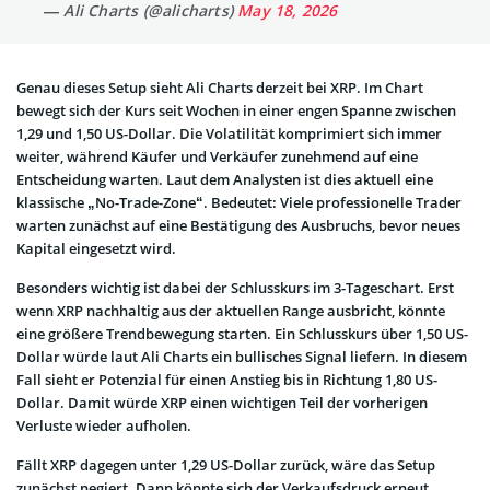
— Ali Charts (@alicharts)
May 18, 2026
Genau dieses Setup sieht Ali Charts derzeit bei XRP. Im Chart
bewegt sich der Kurs seit Wochen in einer engen Spanne zwischen
1,29 und 1,50 US-Dollar. Die Volatilität komprimiert sich immer
weiter, während Käufer und Verkäufer zunehmend auf eine
Entscheidung warten. Laut dem Analysten ist dies aktuell eine
klassische „No-Trade-Zone“. Bedeutet: Viele professionelle Trader
warten zunächst auf eine Bestätigung des Ausbruchs, bevor neues
Kapital eingesetzt wird.
Besonders wichtig ist dabei der Schlusskurs im 3-Tageschart. Erst
wenn XRP nachhaltig aus der aktuellen Range ausbricht, könnte
eine größere Trendbewegung starten. Ein Schlusskurs über 1,50 US-
Dollar würde laut Ali Charts ein bullisches Signal liefern. In diesem
Fall sieht er Potenzial für einen Anstieg bis in Richtung 1,80 US-
Dollar. Damit würde XRP einen wichtigen Teil der vorherigen
Verluste wieder aufholen.
Fällt XRP dagegen unter 1,29 US-Dollar zurück, wäre das Setup
zunächst negiert. Dann könnte sich der Verkaufsdruck erneut