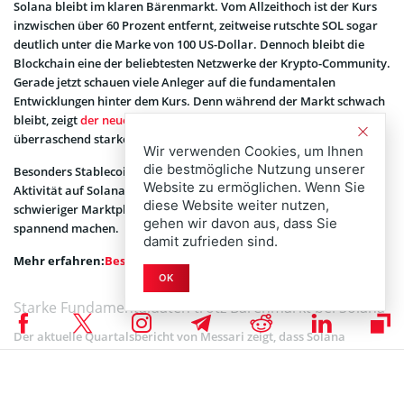
Solana bleibt im klaren Bärenmarkt. Vom Allzeithoch ist der Kurs
inzwischen über 60 Prozent entfernt, zeitweise rutschte SOL sogar
deutlich unter die Marke von 100 US-Dollar. Dennoch bleibt die
Blockchain eine der beliebtesten Netzwerke der Krypto-Community.
Gerade jetzt schauen viele Anleger auf die fundamentalen
Entwicklungen hinter dem Kurs. Denn während der Markt schwach
bleibt, zeigt
der neue Quartalsbericht von Messari
einige
überraschend starke Trends.
Wir verwenden Cookies, um Ihnen
die bestmögliche Nutzung unserer
Besonders Stablecoins, Real-World-Assets und die wirtschaftliche
Website zu ermöglichen. Wenn Sie
Aktivität auf Solana entwickeln sich weiterhin robust – trotz
diese Website weiter nutzen,
schwieriger Marktphase. Genau das könnte Solana langfristig
gehen wir davon aus, dass Sie
spannend machen.
damit zufrieden sind.
Mehr erfahren:
Beste Krypto-Presales in 2026
OK
Starke Fundamentaldaten trotz Bärenmarkt bei Solana
Der aktuelle Quartalsbericht von Messari zeigt, dass Solana
operativ deutlich stabiler bleibt als viele Anleger vermuten. Zwar
fiel die Marktkapitalisierung im ersten Quartal 2026 um 32 Prozent
auf 47,6 Milliarden US-Dollar, gleichzeitig blieb jedoch die