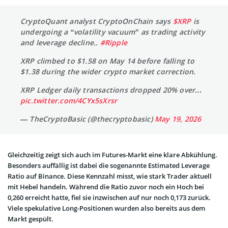
CryptoQuant analyst CryptoOnChain says
$XRP
is
undergoing a “volatility vacuum” as trading activity
and leverage decline..
#Ripple
XRP climbed to $1.58 on May 14 before falling to
$1.38 during the wider crypto market correction.
XRP Ledger daily transactions dropped 20% over…
pic.twitter.com/4CYx5sXrsr
— TheCryptoBasic (@thecryptobasic)
May 19, 2026
Gleichzeitig zeigt sich auch im Futures-Markt eine klare Abkühlung.
Besonders auffällig ist dabei die sogenannte Estimated Leverage
Ratio auf Binance. Diese Kennzahl misst, wie stark Trader aktuell
mit Hebel handeln. Während die Ratio zuvor noch ein Hoch bei
0,260 erreicht hatte, fiel sie inzwischen auf nur noch 0,173 zurück.
Viele spekulative Long-Positionen wurden also bereits aus dem
Markt gespült.