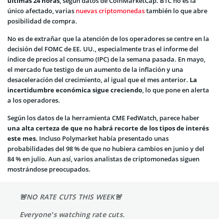
últimas 24 horas
, según datos de CoinMarketCap. BTC no es la
único afectado, varias
nuevas criptomonedas
también lo que abre
posibilidad de compra.
No es de extrañar que la atención de los operadores se centre en la
decisión del FOMC de EE. UU., especialmente tras el informe del
índice de precios al consumo (IPC) de la semana pasada. En mayo,
el mercado fue testigo de un aumento de la inflación y una
desaceleración del crecimiento, al igual que el mes anterior.
La
incertidumbre económica sigue creciendo
, lo que pone en alerta
a los operadores.
Según los datos de la herramienta CME FedWatch, parece haber
una alta certeza de que no habrá recorte de los tipos de interés
este mes
. Incluso Polymarket había presentado unas
probabilidades del 98 % de que no hubiera cambios en junio y del
84 % en julio. Aun así, varios analistas de criptomonedas siguen
mostrándose preocupados.
🚨NO RATE CUTS THIS WEEK🚨
Everyone’s watching rate cuts.