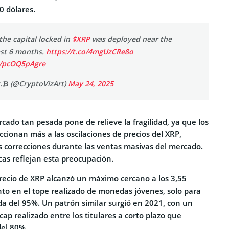
 dólares.
the capital locked in
$XRP
was deployed near the
ast 6 months.
https://t.co/4mgUzCRe8o
m/pcOQ5pAgre
.₿ (@CryptoVizArt)
May 24, 2025
cado tan pesada pone de relieve la fragilidad, ya que los
cionan más a las oscilaciones de precios del XRP,
s correcciones durante las ventas masivas del mercado.
cas reflejan esta preocupación.
precio de XRP alcanzó un máximo cercano a los 3,55
to en el tope realizado de monedas jóvenes, solo para
a del 95%. Un patrón similar surgió en 2021, con un
ap realizado entre los titulares a corto plazo que
del 80%.