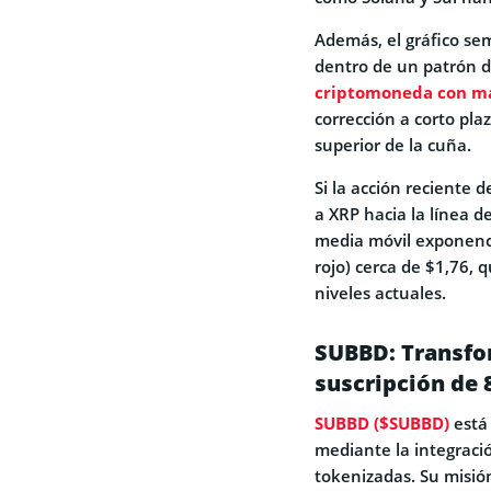
Además, el gráfico se
dentro de un patrón d
criptomoneda con má
corrección a corto pla
superior de la cuña.
Si la acción reciente 
a XRP hacia la línea d
media móvil exponenc
rojo) cerca de $1,76,
niveles actuales.
SUBBD: Transfo
suscripción de 
SUBBD ($SUBBD)
está 
mediante la integración
tokenizadas. Su misió