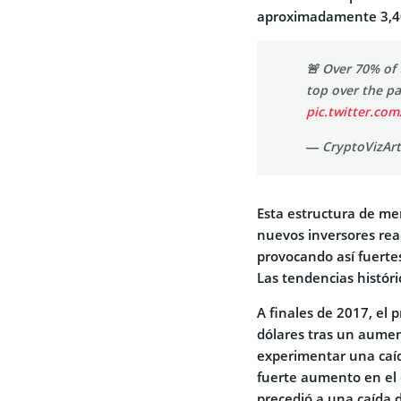
aproximadamente 3,40
🚨 Over 70% of 
top over the p
pic.twitter.co
— CryptoVizArt
Esta estructura de mer
nuevos inversores reac
provocando así fuerte
Las tendencias históri
A finales de 2017, el 
dólares tras un aumen
experimentar una caíd
fuerte aumento en el c
precedió a una caída 