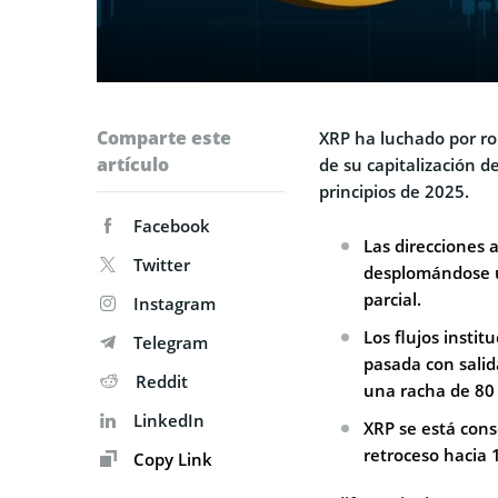
Comparte este
XRP ha luchado por rom
artículo
de su capitalización 
principios de 2025.
Facebook
Las direcciones 
Twitter
desplomándose u
parcial.
Instagram
Los flujos insti
Telegram
pasada con salid
Reddit
una racha de 80
LinkedIn
XRP se está con
retroceso hacia 1
Copy Link