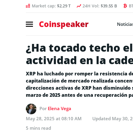
Market cap:
$2.29 T
24H Vol:
$39.55 B
B
Coinspeaker
Noticia
¿Ha tocado techo el
actividad en la cad
XRP ha luchado por romper la resistencia de
capitalización de mercado realizada concentr
direcciones activas de XRP han disminuido
marzo de 2025 antes de una recuperación par
Por
Elena Vega
May 28, 2025 at 08:10 AM
Updated
May 30, 2
5 mins read