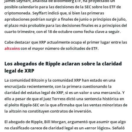
James Seyffart, analista de Bloomberg ETF, ha proyectado un
posible calendario para las decisiones de la SEC sobre los ETF de
criptomoneda. Seyffart indicó que, si bien las primeras
aprobaciones podrían surgir a finales de junio o principios de julio,
el plazo más probable para las decisiones finales es a principios del
cuarto trimestre, con el 18 de octubre como fecha clave a seguir.
Cabe destacar que XRP actualmente ocupa el primer lugar entre las
altcoins
con el mayor número de solicitudes de ETF.
Los abogados de Ripple aclaran sobre la claridad
legal de XRP
La comunidad Bitcoin y la comunidad XRP han estado en una
encrucijada recientemente, con la primera cuestionando la
claridad del estatus legal de XRP, si es un valor o una mercancía. Y
ello a pesar de que el juez Torress dictó una sentencia histórica en
el pleito Ripple-SEC en la que afirmaba que las ventas minoristas de
la altcoin no constituyen contratos de inversión.
El abogado de Ripple, Bill Morgan, argumentó que asumir que algo
no clasificado carece de claridad legal es un «error lógico». Señaló