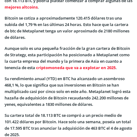
con 18.113 BTC y podría platear comenzar a comprar algunas de las
mejores altcoins
.
Bitcoin se cotiza a aproximadamente 120.415 dólares tras una
subida del 1,79 % en las últimas 24 horas. Esto hace que la cartera
de btc de Metaplanet tenga un valor aproximado de 2180 millones
de dólares.
Aunque solo es una pequeña fracción de la gran cartera de Bitcoin
de Strategy, esta participación ha posicionado a Metaplanet como
la cuarta empresa del mundo y la primera de Asia en cuanto a
tenencia de esta
criptomoneda que va a explotar en 2025
.
Su rendimiento anual (YTD) en BTC ha alcanzado un asombroso
468,1 %, lo que significa que sus inversiones en Bitcoin se han
multiplicado casi por cinco solo en este año. Metaplanet logró esta
hazaña de adquisición de Bitcoin recaudando 242.200 millones de
yenes, equivalentes a 1830 millones de dólares.
Su cartera total de 18.113 BTC se compró a un precio medio de
101.422 dólares por Bitcoin. Hace solo una semana, poseía un total
de 17.595 BTC tras anunciar la adquisición de 463 BTC el 4 de agosto
de 2025.