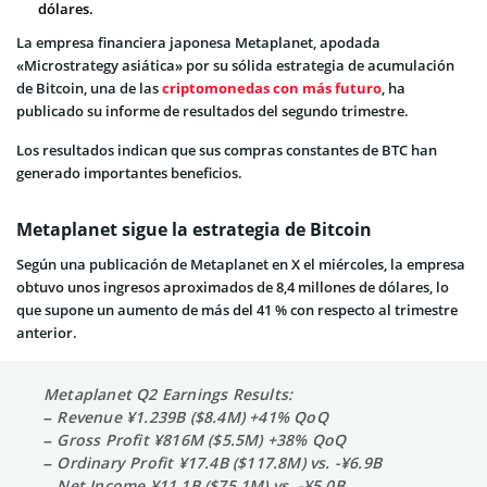
dólares.
La empresa financiera japonesa Metaplanet, apodada
«Microstrategy asiática» por su sólida estrategia de acumulación
de Bitcoin, una de las
criptomonedas con más futuro
, ha
publicado su informe de resultados del segundo trimestre.
Los resultados indican que sus compras constantes de BTC han
generado importantes beneficios.
Metaplanet sigue la estrategia de Bitcoin
Según una publicación de Metaplanet en X el miércoles, la empresa
obtuvo unos ingresos aproximados de 8,4 millones de dólares, lo
que supone un aumento de más del 41 % con respecto al trimestre
anterior.
Metaplanet Q2 Earnings Results:
– Revenue ¥1.239B ($8.4M) +41% QoQ
– Gross Profit ¥816M ($5.5M) +38% QoQ
– Ordinary Profit ¥17.4B ($117.8M) vs. -¥6.9B
– Net Income ¥11.1B ($75.1M) vs. -¥5.0B