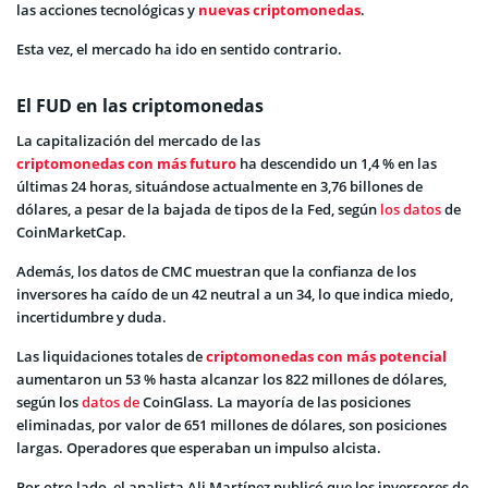
las acciones tecnológicas y
nuevas criptomonedas
.
Esta vez, el mercado ha ido en sentido contrario.
El FUD en las criptomonedas
La capitalización del mercado de las
criptomonedas con más futuro
ha descendido un 1,4 % en las
últimas 24 horas, situándose actualmente en 3,76 billones de
dólares, a pesar de la bajada de tipos de la Fed, según
los datos
de
CoinMarketCap.
Además, los datos de CMC muestran que la confianza de los
inversores ha caído de un 42 neutral a un 34, lo que indica miedo,
incertidumbre y duda.
Las liquidaciones totales de
criptomonedas con más potencial
aumentaron un 53 % hasta alcanzar los 822 millones de dólares,
según los
datos de
CoinGlass. La mayoría de las posiciones
eliminadas, por valor de 651 millones de dólares, son posiciones
largas. Operadores que esperaban un impulso alcista.
Por otro lado, el analista Ali Martínez publicó que los inversores de