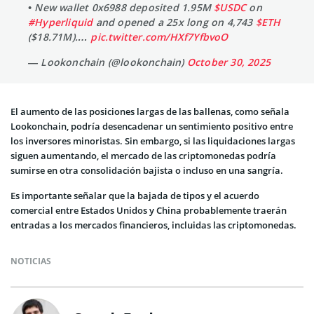
• New wallet 0x6988 deposited 1.95M
$USDC
on
#Hyperliquid
and opened a 25x long on 4,743
$ETH
($18.71M).…
pic.twitter.com/HXf7YfbvoO
— Lookonchain (@lookonchain)
October 30, 2025
El aumento de las posiciones largas de las ballenas, como señala
Lookonchain, podría desencadenar un sentimiento positivo entre
los inversores minoristas. Sin embargo, si las liquidaciones largas
siguen aumentando, el mercado de las criptomonedas podría
sumirse en otra consolidación bajista o incluso en una sangría.
Es importante señalar que la bajada de tipos y el acuerdo
comercial entre Estados Unidos y China probablemente traerán
entradas a los mercados financieros, incluidas las criptomonedas.
NOTICIAS