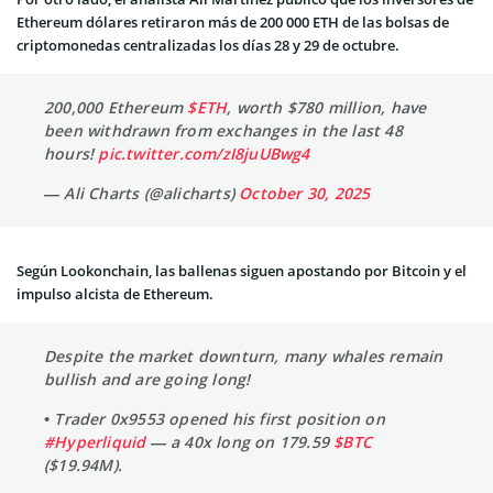
Ethereum dólares retiraron más de 200 000 ETH de las bolsas de
criptomonedas centralizadas los días 28 y 29 de octubre.
200,000 Ethereum
$ETH
, worth $780 million, have
been withdrawn from exchanges in the last 48
hours!
pic.twitter.com/zI8juUBwg4
— Ali Charts (@alicharts)
October 30, 2025
Según Lookonchain, las ballenas siguen apostando por Bitcoin y el
impulso alcista de Ethereum.
Despite the market downturn, many whales remain
bullish and are going long!
• Trader 0x9553 opened his first position on
#Hyperliquid
— a 40x long on 179.59
$BTC
($19.94M).