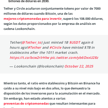
billones de dólares en 2030.
Tether y Circle acuñaron conjuntamente tokens por valor de 7000
millones de dólares cuando Bitcoin, una de las
mejores criptomonedas para invertir
, superó los 108.000 dólares,
según los datos proporcionados por la empresa de análisis en
cadena Lookonchain.
Tether(
@Tether_to
) just minted 1B
$USDT
again 6
hours ago!
#Tether
and
#Circle
have minted $7B in
stablecoins after the 1011 market crash.
https://t.co/bcw2rlrHIw
pic.twitter.com/yb6OxxU28z
— Lookonchain (@lookonchain)
October 22, 2025
Mientras tanto, el ratio entre stablecoins y Bitcoin en Binance ha
caído a su nivel más bajo en dos años, lo que demuestra la
disposición de los inversores para la acumulación en el mercado.
Sin embargo, han estado atentos a varias
preventas de criptomonedas
que resultan interesantes para