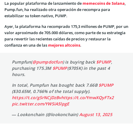
La popular plataforma de lanzamiento de
memecoins de Solana
,
Pump.fun, ha realizado otra operación de recompra para
estabilizar su token nativo, PUMP.
Ayer, la plataforma ha recomprado 175,3 millones de PUMP, por un
valor aproximado de 705.000 dólares, como parte de su estrategia
para revertir las recientes caídas de precios y restaurar la
confianza en una de las
mejores altcoins
.
Pumpfun(
@pumpdotfun
) is buying back
$PUMP
,
purchasing 175.3M
$PUMP
($705K) in the past 4
hours.
In total, Pumpfun has bought back 7.66B
$PUMP
($30.65M, 0.766% of the total supply).
https://t.co/gSrNCjDzBv
https://t.co/YmwXQyFTx2
pic.twitter.com/YWSiA5lpgE
— Lookonchain (@lookonchain)
August 13, 2025