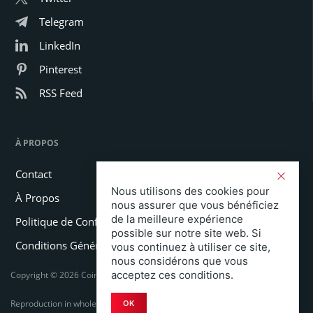
Telegram
LinkedIn
Pinterest
RSS Feed
À PROPOS
Contact
Nous utilisons des cookies pour
À Propos
nous assurer que vous bénéficiez
de la meilleure expérience
Politique de Confidentialité
possible sur notre site web. Si
Conditions Générales
vous continuez à utiliser ce site,
nous considérons que vous
acceptez ces conditions.
Copyright © 2026 Coinspeaker LTD. All rights reserved.
Reproduction in whole or in part in any form or medium without express
OK