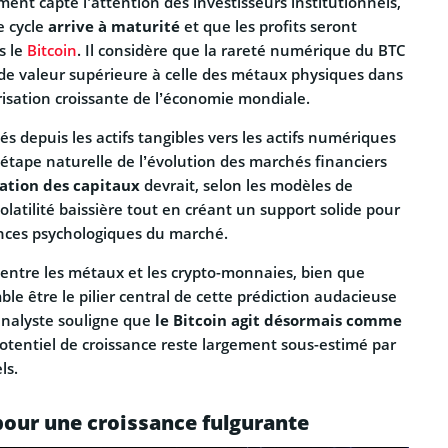
ment capté l’attention des investisseurs institutionnels,
e cycle
arrive à maturité
et que les profits seront
s le
Bitcoin
. Il considère que la rareté numérique du BTC
 de valeur supérieure à celle des métaux physiques dans
sation croissante de l’économie mondiale.
tés depuis les actifs tangibles vers les actifs numériques
tape naturelle de l’évolution des marchés financiers
ation des capitaux
devrait, selon les modèles de
volatilité baissière tout en créant un support solide pour
ances psychologiques du marché.
 entre les métaux et les crypto-monnaies, bien que
ble être le pilier central de cette prédiction audacieuse
analyste souligne que
le Bitcoin agit désormais comme
otentiel de croissance reste largement sous-estimé par
ls.
our une croissance fulgurante