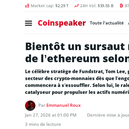
Market cap:
$2.29 T
24H Vol:
$39.55 B
B
Coinspeaker
Toute l'actualité
Bientôt un sursaut 
de l’ethereum selo
Le célèbre stratège de Fundstrat, Tom Lee, 
secteur des crypto-monnaies dès que l’eng
commencera à s’essouffler. Selon lui, le ral
catalyseur pour propulser les actifs numé
Par
Emmanuel Roux
Jan 27, 2026 at 01:00 PM
Dernière mise à jou
3 mins de lecture