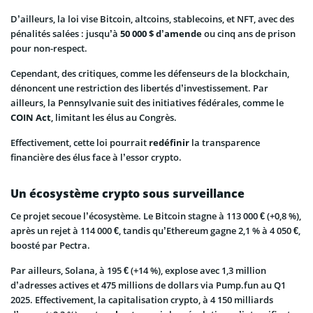
D’ailleurs, la loi vise Bitcoin, altcoins, stablecoins, et NFT, avec des
pénalités salées : jusqu’à
50 000 $ d’amende
ou cinq ans de prison
pour non-respect.
Cependant, des critiques, comme les défenseurs de la blockchain,
dénoncent une restriction des libertés d’investissement. Par
ailleurs, la Pennsylvanie suit des initiatives fédérales, comme le
COIN
Act
, limitant les élus au Congrès.
Effectivement, cette loi pourrait
redéfinir
la transparence
financière des élus face à l’essor crypto.
Un écosystème crypto sous surveillance
Ce projet secoue l’écosystème. Le Bitcoin stagne à 113 000 € (+0,8 %),
après un rejet à 114 000 €, tandis qu’Ethereum gagne 2,1 % à 4 050 €,
boosté par Pectra.
Par ailleurs, Solana, à 195 € (+14 %), explose avec 1,3 million
d’adresses actives et 475 millions de dollars via Pump.fun au Q1
2025. Effectivement, la capitalisation crypto, à 4 150 milliards