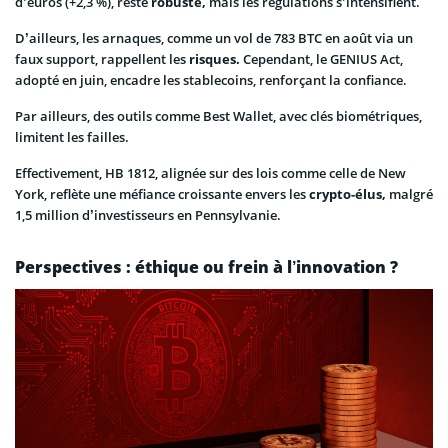
d’euros (+2,3 %), reste
robuste,
mais les régulations s’intensifient.
D’ailleurs, les arnaques, comme un vol de 783 BTC en août via un
faux support, rappellent les
risques.
Cependant, le GENIUS Act,
adopté en juin, encadre les stablecoins, renforçant la confiance.
Par ailleurs, des outils comme Best Wallet, avec clés biométriques,
limitent les failles.
Effectivement, HB 1812, alignée sur des lois comme celle de New
York, reflète une méfiance croissante envers les
crypto-élus,
malgré
1,5 million d’investisseurs en Pennsylvanie.
Perspectives : éthique ou frein à l’innovation ?