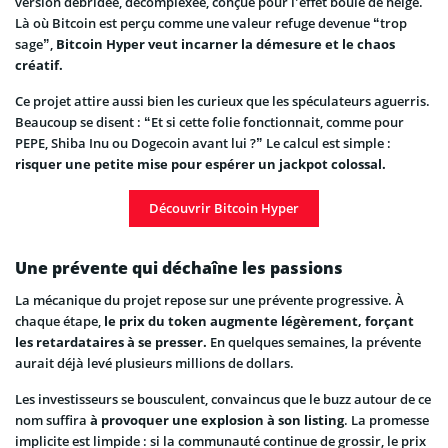
version débridée, décomplexée, conçue pour l’effet boule de neige.
Là où Bitcoin est perçu comme une valeur refuge devenue “trop
sage”,
Bitcoin Hyper veut incarner la démesure et le chaos
créatif.
Ce projet attire aussi bien les curieux que les spéculateurs aguerris.
Beaucoup se disent : “Et si cette folie fonctionnait, comme pour
PEPE, Shiba Inu ou Dogecoin avant lui ?” Le calcul est simple :
risquer une petite mise pour espérer un jackpot colossal.
Découvrir Bitcoin Hyper
Une prévente qui déchaîne les passions
La mécanique du projet repose sur une prévente progressive. À
chaque étape,
le prix du token augmente légèrement, forçant
les retardataires à se presser.
En quelques semaines, la prévente
aurait déjà levé plusieurs millions de dollars.
Les investisseurs se bousculent, convaincus que le buzz autour de ce
nom suffira
à provoquer une explosion à son listing
. La promesse
implicite est limpide : si la communauté continue de grossir, le prix