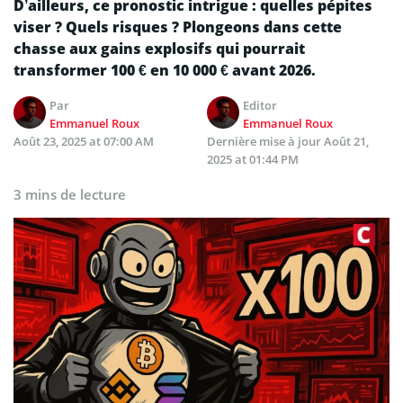
D’ailleurs, ce pronostic intrigue : quelles pépites
viser ? Quels risques ? Plongeons dans cette
chasse aux gains explosifs qui pourrait
transformer 100 € en 10 000 € avant 2026.
Par
Editor
Emmanuel Roux
Emmanuel Roux
Août 23, 2025 at 07:00 AM
Dernière mise à jour
Août 21,
2025 at 01:44 PM
3 mins de lecture