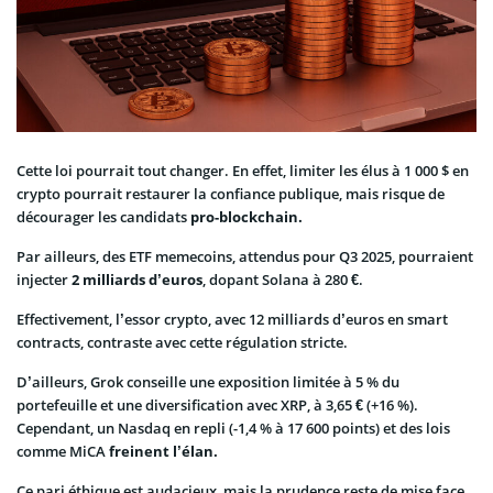
Cette loi pourrait tout changer. En effet, limiter les élus à 1 000 $ en
crypto pourrait restaurer la confiance publique, mais risque de
décourager les candidats
pro-blockchain.
Par ailleurs, des ETF memecoins, attendus pour Q3 2025, pourraient
injecter
2 milliards d’euros
, dopant Solana à 280 €.
Effectivement, l’essor crypto, avec 12 milliards d’euros en smart
contracts, contraste avec cette régulation stricte.
D’ailleurs, Grok conseille une exposition limitée à 5 % du
portefeuille et une diversification avec XRP, à 3,65 € (+16 %).
Cependant, un Nasdaq en repli (-1,4 % à 17 600 points) et des lois
comme MiCA
freinent l’élan.
Ce pari éthique est audacieux, mais la prudence reste de mise face