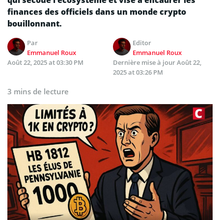
qui secoue l’écosystème et vise à encadrer les
finances des officiels dans un monde crypto
bouillonnant.
Par
Editor
Emmanuel Roux
Emmanuel Roux
Août 22, 2025 at 03:30 PM
Dernière mise à jour
Août 22,
2025 at 03:26 PM
3 mins de lecture