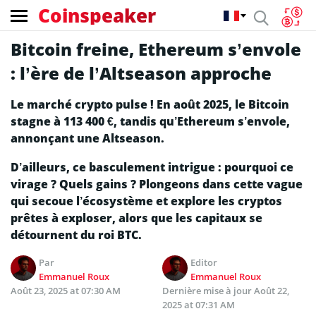
Coinspeaker
Bitcoin freine, Ethereum s’envole
: l’ère de l’Altseason approche
Le marché crypto pulse ! En août 2025, le Bitcoin
stagne à 113 400 €, tandis qu’Ethereum s’envole,
annonçant une Altseason.
D’ailleurs, ce basculement intrigue : pourquoi ce
virage ? Quels gains ? Plongeons dans cette vague
qui secoue l’écosystème et explore les cryptos
prêtes à exploser, alors que les capitaux se
détournent du roi BTC.
Par
Editor
Emmanuel Roux
Emmanuel Roux
Août 23, 2025 at 07:30 AM
Dernière mise à jour
Août 22,
2025 at 07:31 AM