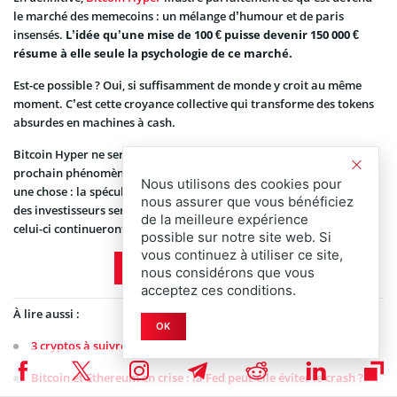
le marché des memecoins : un mélange d’humour et de paris
insensés.
L’idée qu’une mise de 100 € puisse devenir 150 000 €
résume à elle seule la psychologie de ce marché.
Est-ce possible ? Oui, si suffisamment de monde y croit au même
moment. C’est cette croyance collective qui transforme des tokens
absurdes en machines à cash.
Bitcoin Hyper ne sera peut-être qu’un feu de paille, ou peut-être le
prochain phénomène viral de la crypto. Dans tous les cas, il prouve
Nous utilisons des cookies pour
une chose : la spéculation n’a jamais été aussi vivante, et tant que
nous assurer que vous bénéficiez
des investisseurs seront prêts à jouer le jeu, des projets comme
de la meilleure expérience
celui-ci continueront d’émerger.
possible sur notre site web. Si
vous continuez à utiliser ce site,
Découvrir Bitcoin Hyper
nous considérons que vous
acceptez ces conditions.
À lire aussi :
OK
3 cryptos à suivre absolument pour la rentrée
Bitcoin et Ethereum en crise : la Fed peut-elle éviter le crash ?