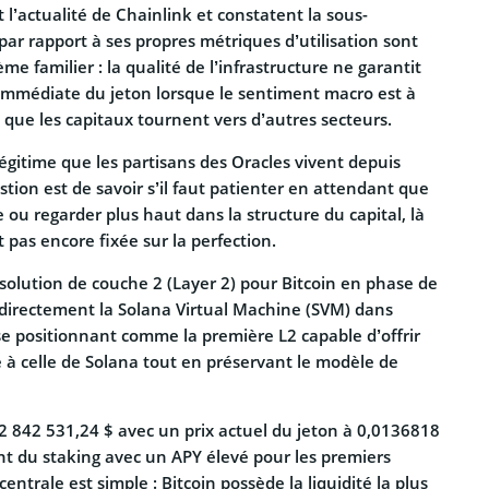
t l’actualité de Chainlink et constatent la sous-
ar rapport à ses propres métriques d’utilisation sont
me familier : la qualité de l’infrastructure ne garantit
immédiate du jeton lorsque le sentiment macro est à
t que les capitaux tournent vers d’autres secteurs.
légitime que les partisans des Oracles vivent depuis
stion est de savoir s’il faut patienter en attendant que
e ou regarder plus haut dans la structure du capital, là
t pas encore fixée sur la perfection.
solution de couche 2 (Layer 2) pour Bitcoin en phase de
e directement la Solana Virtual Machine (SVM) dans
se positionnant comme la première L2 capable d’offrir
 à celle de Solana tout en préservant le modèle de
32 842 531,24 $ avec un prix actuel du jeton à 0,0136818
t du staking avec un APY élevé pour les premiers
centrale est simple : Bitcoin possède la liquidité la plus