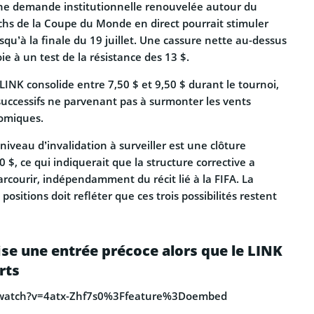
e demande institutionnelle renouvelée autour du
s de la Coupe du Monde en direct pourrait stimuler
squ’à la finale du 19 juillet. Une cassure nette au-dessus
oie à un test de la résistance des 13 $.
LINK consolide entre 7,50 $ et 9,50 $ durant le tournoi,
fs successifs ne parvenant pas à surmonter les vents
omiques.
niveau d’invalidation à surveiller est une clôture
 $, ce qui indiquerait que la structure corrective a
rcourir, indépendamment du récit lié à la FIFA. La
 positions doit refléter que ces trois possibilités restent
ise une entrée précoce alors que le LINK
rts
/watch?v=4atx-Zhf7s0%3Ffeature%3Doembed