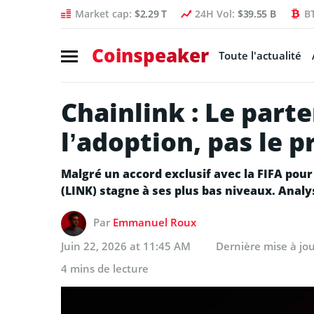
Market cap:
$2.29 T
24H Vol:
$39.55 B
B
Coinspeaker
Toute l'actualité
Chainlink : Le part
l’adoption, pas le p
Malgré un accord exclusif avec la FIFA pour
(LINK) stagne à ses plus bas niveaux. Analy
Par
Emmanuel Roux
Juin 22, 2026 at 11:45 AM
Dernière mise à jo
4 mins de lecture