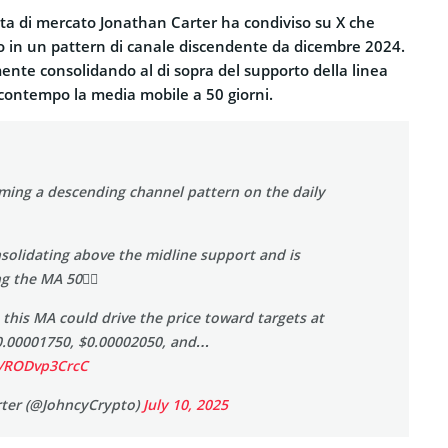
sta di mercato Jonathan Carter ha condiviso su X che
o in un pattern di canale discendente da dicembre 2024.
lmente consolidando al di sopra del supporto della linea
contempo la media mobile a 50 giorni.
rming a descending channel pattern on the daily
nsolidating above the midline support and is
g the MA 50💁‍♂️
this MA could drive the price toward targets at
0.00001750, $0.00002050, and…
m/RODvp3CrcC
ter (@JohncyCrypto)
July 10, 2025