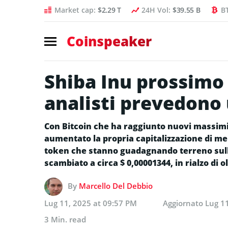
Market cap:
$2.29 T
24H Vol:
$39.55 B
B
Coinspeaker
Shiba Inu prossimo a
analisti prevedono 
Con Bitcoin che ha raggiunto nuovi massimi 
aumentato la propria capitalizzazione di merc
token che stanno guadagnando terreno sulle
scambiato a circa $ 0,00001344, in rialzo di ol
By
Marcello Del Debbio
Lug 11, 2025 at 09:57 PM
Aggiornato
Lug 1
3 Min. read