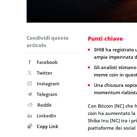
Condividi questo
Punti chiave
articolo
SHIB ha registrato 
ampia impennata de
Facebook
Gli analisti stiman
Twitter
meme coin in questo
Instagram
Una chiusura sopra
momentum rialzist
Telegram
Reddit
Con Bitcoin [NC] che 
coin ha aumentato la p
LinkedIn
Shiba Inu [NC] tra i p
Copy Link
piattaforme dei social