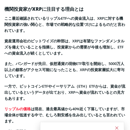
機関投資家がXRPに注目する理由とは
ここ最近確認されているリップルETFへの資金流入は、XRPに対する機
関投資家の強い関心と、市場での戦略的な位置づけによるものだと言わ
れています。
資産運用会社のビットワイズの幹部は、XRPは有望なファンダメンタル
ズを備えていることを指摘し、投資家からの需要が今後も増加し、ETF
への資金流入が続くとしています。
また、バンガードが先日、仮想通貨の現物ETF取引を開始し、5000万人
以上の顧客がアクセス可能になったことも、XRPの投資家層拡大に寄与
しています。
一方で、ビットコインETFやイーサリアム（ETH）ETFからは、資金が流
出しているというデータが出ており、XRPへ資金が流れているとの見方
もあります。
リップルの価格
は現在、過去最高値から40%近く下落していますが、市
場全体が低迷する中で、むしろ割安感を生み出しているとも言われてい
ます。