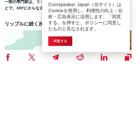
一部の専門家は、リップルETFの純累積流入額が、10億ドルに達するこ
Coinspeaker Japan（当サイト）は
とで、XRPにさらなる注目が集まり、成長が加速するとしています。
Cookieを使用し、利便性の向上・分
析・広告表示に活用します。「同意
する」を押すと、ポリシーに同意し
リップルに続く次世代アルトコイン、PepeNode
たものと見なされます。
同意する
リップルのような確立された
仮想通貨アルトコイン
が資金を集める一方
で、分散投資に力を入れる戦略的な投資家たちは、次なる成長機会を模