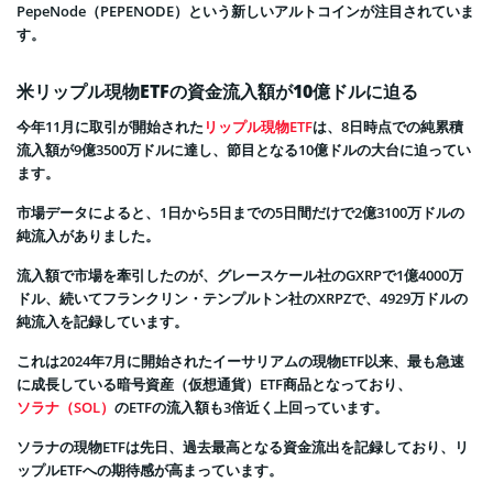
PepeNode（PEPENODE）という新しいアルトコインが注目されていま
す。
米リップル現物ETFの資金流入額が10億ドルに迫る
今年11月に取引が開始された
リップル現物ETF
は、8日時点での純累積
流入額が9億3500万ドルに達し、節目となる10億ドルの大台に迫ってい
ます。
市場データによると、1日から5日までの5日間だけで2億3100万ドルの
純流入がありました。
流入額で市場を牽引したのが、グレースケール社のGXRPで1億4000万
ドル、続いてフランクリン・テンプルトン社のXRPZで、4929万ドルの
純流入を記録しています。
これは2024年7月に開始されたイーサリアムの現物ETF以来、最も急速
に成長している暗号資産（仮想通貨）ETF商品となっており、
ソラナ（SOL）
のETFの流入額も3倍近く上回っています。
ソラナの現物ETFは先日、過去最高となる資金流出を記録しており、リ
ップルETFへの期待感が高まっています。