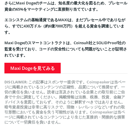
さらにMaxi Dogeのチームは、知名度の最大化を図るため、プレセール
資金の65%をマーケティングに直接割り当てています。
エコシステムの基軸通貨であるMAXIは、まだプレセール中でありなが
ら、すでに430万ドル（約6億7000万円）を超える資金を調達していま
す。
Maxi Dogeのスマートコントラクトは、Coinsult社とSOLIDProof社の
監査を受けており、コードの安全性についても問題がないことが証明さ
れています。
Maxi Dogeを見てみる
この記事はスポンサー提供です。Coinspeakerは当ペー
DISCLAIMER:
ジに掲載されているコンテンツの正確性、品質について推奨せず、一
切の責任を負いません。読者は言及されている企業との取引前にご自
身で十分に調査してください。掲載情報は法務、税務、投資、金融ア
ドバイスを意図しておらず、そのように解釈すべきではありません。
暗号資産投資は非常に高リスクで、現物・レバレッジなどいずれの取
引形態においても資金を失う可能性があります。Coinspeakerは当ペ
ージに掲載されているコンテンツにより生じた直接的・間接的な損害
について一切責任を負いません。