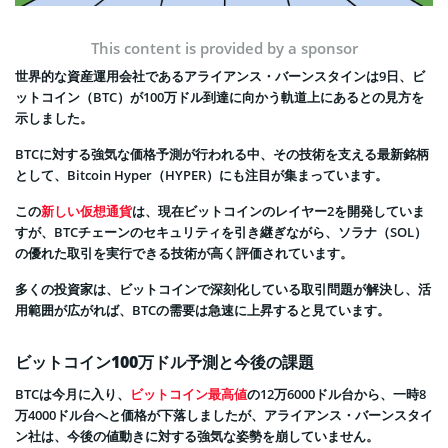
This content is provided by a sponsor
世界的な資産運用会社であるアライアンス・バーンスタインは9日、ビ
ットコイン（BTC）が100万ドル到達に向かう軌道上にあるとの見方を
示しました。
BTCに対する強気な価格予測が行われる中、その技術を支える最新銘柄
として、Bitcoin Hyper（HYPER）にも注目が集まっています。
この
新しい仮想通貨
は、現在ビットコインのレイヤー2を開発していま
すが、BTCチェーンのセキュリティを引き継ぎながら、ソラナ（SOL）
の優れた取引を実行できる技術が高く評価されています。
多くの投資家は、ビットコインで深刻化している取引問題が解決し、活
用範囲が広がれば、BTCの需要は急速に上昇すると見ています。
ビットコイン100万ドル予測と今後の課題
BTCは今月に入り、
ビットコイン最高値
の12万6000ドル台から、一時8
万4000ドル台へと価格が下落しましたが、アライアンス・バーンスタイ
ン社は、今後の値動きに対する強気な姿勢を崩していません。