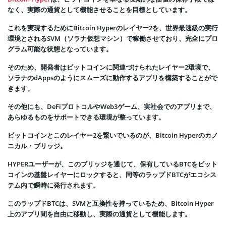
なく、実際の通貨として機能させることを目標としています。
これを実現するためにBitcoin Hyperのレイヤー2を、世界最速級の実行
環境とされるSVM（ソラナ仮想マシン）で稼働させており、完全にプロ
グラム可能な状態となっています。
そのため、開発者はビットコインに関連づけられたレイヤー2環境で、
ソラナのdAppsのようにスムーズに動作するアプリを構築することがで
きます。
その他にも、DeFiプロトコルやWeb3ゲーム、実社会でのアプリまで、
あらゆるものをサポートできる環境が整っています。
ビットコインとこのレイヤー2を繋いでいるのが、Bitcoin Hyperのカノ
ニカル・ブリッジ。
HYPERユーザーが、このブリッジを通じて、保有しているBTCをビット
コインの基盤レイヤーにロックすると、同等のラップドBTCがエコシス
テム内で瞬時に発行されます。
このラップドBTCは、SVMと互換性を持っているため、Bitcoin Hyper
上のアプリ間を自由に移動し、実際の通貨として機能します。