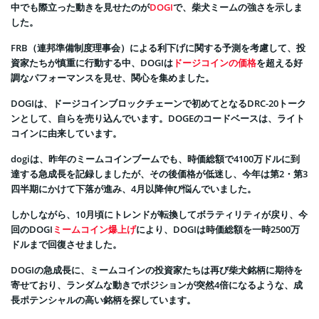
中でも際立った動きを見せたのが
DOGI
で、柴犬ミームの強さを示しま
した。
FRB（連邦準備制度理事会）による利下げに関する予測を考慮して、投
資家たちが慎重に行動する中、DOGIは
ドージコインの価格
を超える好
調なパフォーマンスを見せ、関心を集めました。
DOGIは、ドージコインブロックチェーンで初めてとなるDRC-20トーク
ンとして、自らを売り込んでいます。DOGEのコードベースは、ライト
コインに由来しています。
dogiは、昨年のミームコインブームでも、時価総額で4100万ドルに到
達する急成長を記録しましたが、その後価格が低迷し、今年は第2・第3
四半期にかけて下落が進み、4月以降伸び悩んでいました。
しかしながら、10月頃にトレンドが転換してボラティリティが戻り、今
回のDOGI
ミームコイン爆上げ
により、DOGIは時価総額を一時2500万
ドルまで回復させました。
DOGIの急成長に、ミームコインの投資家たちは再び柴犬銘柄に期待を
寄せており、ランダムな動きでポジションが突然4倍になるような、成
長ポテンシャルの高い銘柄を探しています。